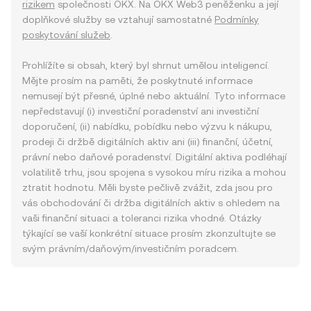
rizikem
společnosti OKX. Na OKX Web3 peněženku a její
doplňkové služby se vztahují samostatné
Podmínky
poskytování služeb
.
Prohlížíte si obsah, který byl shrnut umělou inteligencí.
Mějte prosím na paměti, že poskytnuté informace
nemusejí být přesné, úplné nebo aktuální. Tyto informace
nepředstavují (i) investiční poradenství ani investiční
doporučení, (ii) nabídku, pobídku nebo výzvu k nákupu,
prodeji či držbě digitálních aktiv ani (iii) finanční, účetní,
právní nebo daňové poradenství. Digitální aktiva podléhají
volatilitě trhu, jsou spojena s vysokou míru rizika a mohou
ztratit hodnotu. Měli byste pečlivě zvážit, zda jsou pro
vás obchodování či držba digitálních aktiv s ohledem na
vaši finanční situaci a toleranci rizika vhodné. Otázky
týkající se vaší konkrétní situace prosím zkonzultujte se
svým právním/daňovým/investičním poradcem.