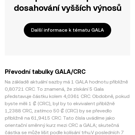
dosahování vyšších výnosů
Další informace k tématu GALA
Převodní tabulky GALA/CRC
Na základě aktuální sazby má 1 GALA hodnotu přibližně
0,80721 CRC. To znamená, že získání 5 Gala
představuje částku kolem 4,0361 CRC. Obdobně, pokud
byste měli 1 ₡ (CRC), byl by to ekvivalent přibližně
1,2388 CRC, zatímco 50 ₡ (CRC) by se převedlo
přibližně na 61,9415 CRC. Tato čísla uvádíme jako
orientační směnný kurz mezi CRC a GALA; skutečná
částka se může lišit podle kolísání trhu.V posledních 7