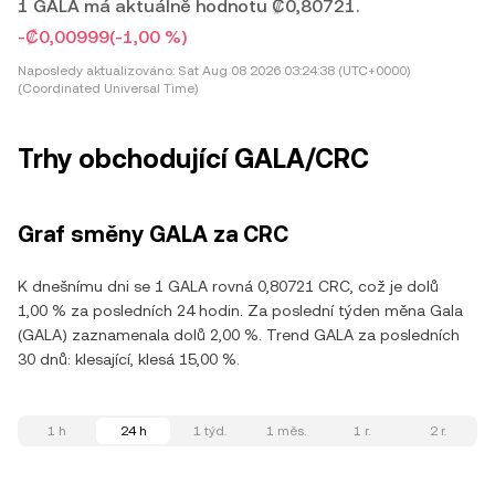
1 GALA má aktuálně hodnotu ₡0,80721.
-₡0,00999
(-1,00 %)
Naposledy aktualizováno:
Sat Aug 08 2026 03:24:38 (UTC+0000)
(Coordinated Universal Time)
Trhy obchodující GALA/CRC
Graf směny GALA za CRC
K dnešnímu dni se 1 GALA rovná 0,80721 CRC, což je dolů
1,00 % za posledních 24 hodin. Za poslední týden měna Gala
(GALA) zaznamenala dolů 2,00 %. Trend GALA za posledních
30 dnů: klesající, klesá 15,00 %.
1 h
24 h
1 týd.
1 měs.
1 r.
2 r.