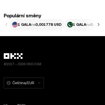
Populární směny
1 GALA
na
0,001778 USD
1 GALA
na
0,4940
©2017 – 2026 OKX.COM
Čeština/EUR