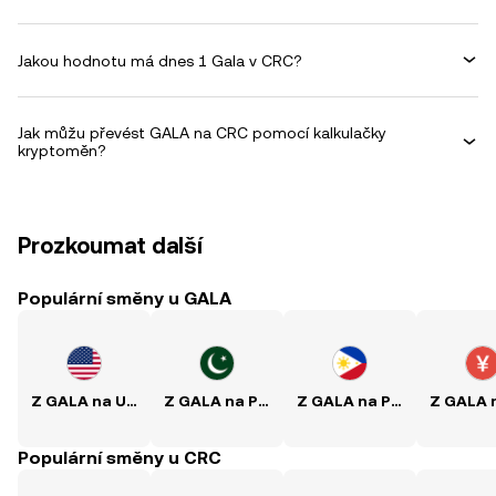
Jakou hodnotu má dnes 1 Gala v CRC?
Jak můžu převést GALA na CRC pomocí kalkulačky
kryptoměn?
Prozkoumat další
Populární směny u GALA
Z GALA na USD
Z GALA na PKR
Z GALA na PHP
Populární směny u CRC