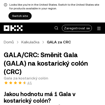
Looks like you're in the United States. Switch to the United States site
for products available in your region.
Switch site
Přeskočit na hlavní obsah
Zaregistrovat se
Domů
Kalkulačka
GALA za CRC
GALA/CRC: Směnit Gala
(GALA) na kostarický colón
(CRC)
Gala za kostarický colón
4,5
Jakou hodnotu má 1 Gala v
kostarický colón?