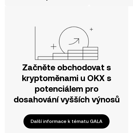
svou cestu v mobilní aplikaci OKX
nebo přímo zde na webu.
Začněte obchodovat s
kryptoměnami u OKX s
potenciálem pro
dosahování vyšších výnosů
Další informace k tématu GALA