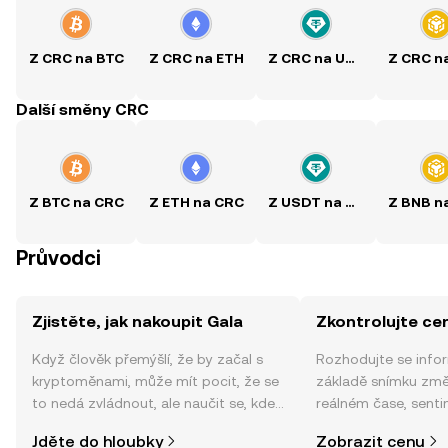
Z CRC na BTC
Z CRC na ETH
Z CRC na USDT
Další směny CRC
Z BTC na CRC
Z ETH na CRC
Z USDT na CRC
Průvodci
Zjistěte, jak nakoupit Gala
Zkontrolujte ce
Když člověk přemýšlí, že by začal s
Rozhodujte se info
kryptoměnami, může mít pocit, že se
základě snímku změ
to nedá zvládnout, ale naučit se, kde
reálném čase, sent
a jak nakoupit kryptoměny, může být
zpráv a dalších info
Jděte do hloubky
Zobrazit cenu
jednodušší, než si myslíte. Odstartujte