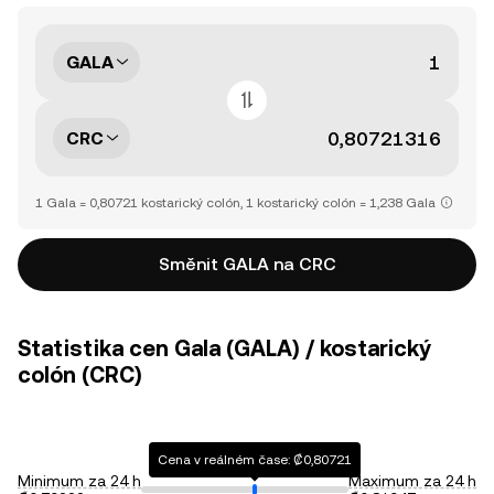
GALA
CRC
1 Gala = 0,80721 kostarický colón, 1 kostarický colón = 1,238 Gala
Směnit GALA na CRC
Statistika cen Gala (GALA) / kostarický
colón (CRC)
Cena v reálném čase: ₡0,80721
Minimum za 24 h
Maximum za 24 h