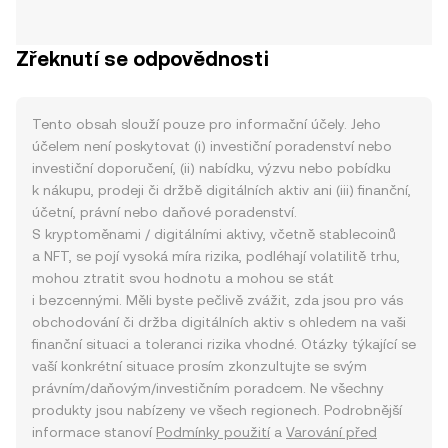
Zřeknutí se odpovědnosti
Tento obsah slouží pouze pro informační účely. Jeho
účelem není poskytovat (i) investiční poradenství nebo
investiční doporučení, (ii) nabídku, výzvu nebo pobídku
k nákupu, prodeji či držbě digitálních aktiv ani (iii) finanční,
účetní, právní nebo daňové poradenství.
S kryptoměnami / digitálními aktivy, včetně stablecoinů
a NFT, se pojí vysoká míra rizika, podléhají volatilitě trhu,
mohou ztratit svou hodnotu a mohou se stát
i bezcennými. Měli byste pečlivě zvážit, zda jsou pro vás
obchodování či držba digitálních aktiv s ohledem na vaši
finanční situaci a toleranci rizika vhodné. Otázky týkající se
vaší konkrétní situace prosím zkonzultujte se svým
právním/daňovým/investičním poradcem. Ne všechny
produkty jsou nabízeny ve všech regionech. Podrobnější
informace stanoví
Podmínky použití
a
Varování před