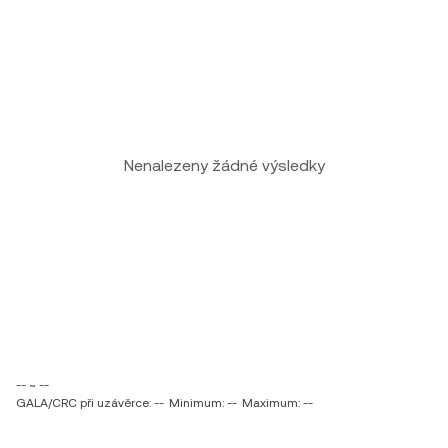
Nenalezeny žádné výsledky
-- ~ --
GALA/CRC při uzávěrce: --
Minimum: --
Maximum: --