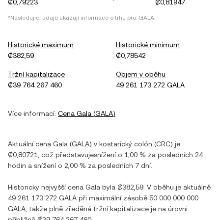
₡0,79223
₡0,81947
*Následující údaje ukazují informace o trhu pro:
GALA
.
Historické maximum
Historické minimum
₡382,59
₡0,78542
Tržní kapitalizace
Objem v oběhu
₡39 764 267 460
49 261 173 272 GALA
Více informací:
Cena
Gala
(
GALA
)
Aktuální cena
Gala
(
GALA
) v
kostarický colón
(
CRC
) je
₡0,80721
, což představuje
snížení
o
1,00 %
za posledních 24
hodin a
snížení
o
2,00 %
za posledních 7 dní.
Historicky nejvyšší cena
Gala
byla
₡382,59
. V oběhu je aktuálně
49 261 173 272 GALA
při maximální zásobě
50 000 000 000
GALA
, takže plně zředěná tržní kapitalizace je na úrovni
přibližně
₡39 764 267 460
.