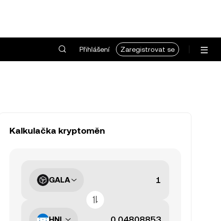
Přihlášení
Zaregistrovat se
Kalkulačka kryptoměn
GALA
HNL