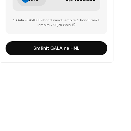
1 Gala = 0,048089 honduraská lempira, 1 honduraská
lempira = 20,79 Gala
Směnit GALA na HNL