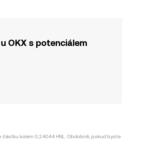
u OKX s potenciálem
uje částku kolem 0,24044 HNL. Obdobně, pokud byste