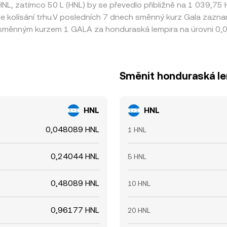
0 HNL, zatímco 50 L (HNL) by se převedlo přibližně na 1 039,75
le kolísání trhu.V posledních 7 dnech směnný kurz Gala zaz
 směnným kurzem 1 GALA za honduraská lempira na úrovni 0,
Směnit honduraská le
HNL
HNL
0,048089 HNL
1 HNL
0,24044 HNL
5 HNL
0,48089 HNL
10 HNL
0,96177 HNL
20 HNL