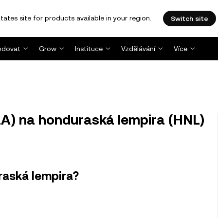
tates site for products available in your region.
Switch site
dovat
Grow
Instituce
Vzdělávání
Více
A) na honduraská lempira (HNL)
raská lempira?