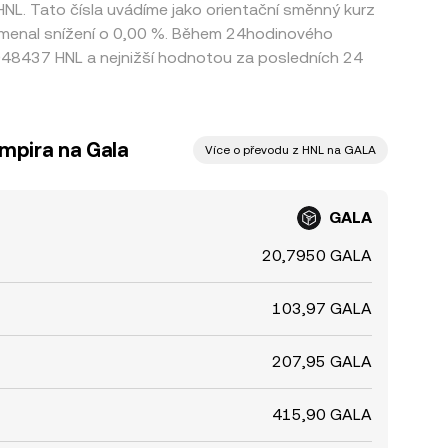
 HNL. Tato čísla uvádíme jako orientační směnný kurz
namenal snížení o 0,00 %. Během 24hodinového
048437 HNL a nejnižší hodnotou za posledních 24
mpira na Gala
Více o převodu z HNL na GALA
GALA
20,7950 GALA
103,97 GALA
207,95 GALA
415,90 GALA