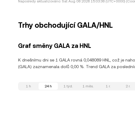
Naposledy aktualizováno:
Sat Aug 08 2026 15:03:38 (UTC+0000) (Coor
Trhy obchodující GALA/HNL
Graf směny GALA za HNL
K dnešnímu dni se 1 GALA rovná 0,048089 HNL, což je naho
(GALA) zaznamenala dolů 0,00 %. Trend GALA za posledních 
1 h
24 h
1 týd.
1 měs.
1 r.
2 r.