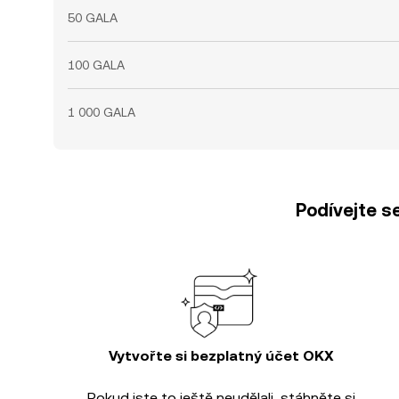
50 GALA
100 GALA
1 000 GALA
Podívejte s
Vytvořte si bezplatný účet OKX
Pokud jste to ještě neudělali, stáhněte si