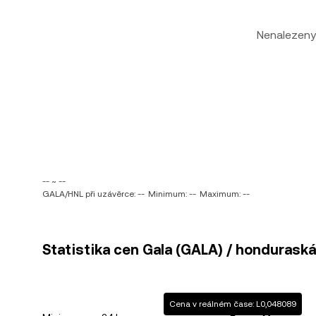
Nenalezeny
-- ~ --
GALA/HNL při uzávěrce: --
Minimum: --
Maximum: --
Statistika cen Gala (GALA) / honduraská
Cena v reálném čase: L0,048089