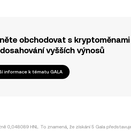
něte obchodovat s kryptoměnami 
 dosahování vyšších výnosů
ší informace k tématu GALA
ižně 0,048089 HNL. To znamená, že získání 5 Gala představ