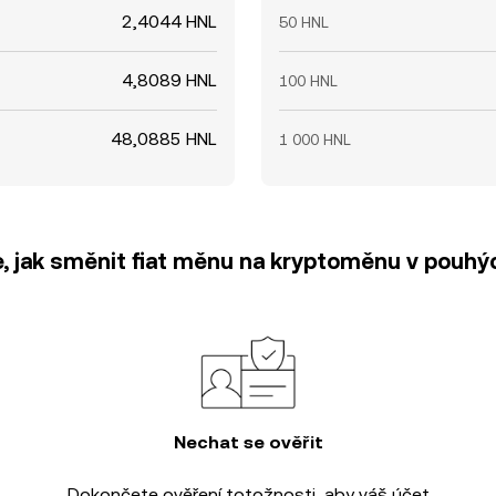
2,4044 HNL
50 HNL
4,8089 HNL
100 HNL
48,0885 HNL
1 000 HNL
e, jak směnit fiat měnu na kryptoměnu v pouhýc
Nechat se ověřit
Dokončete
ověření totožnosti
, aby váš účet