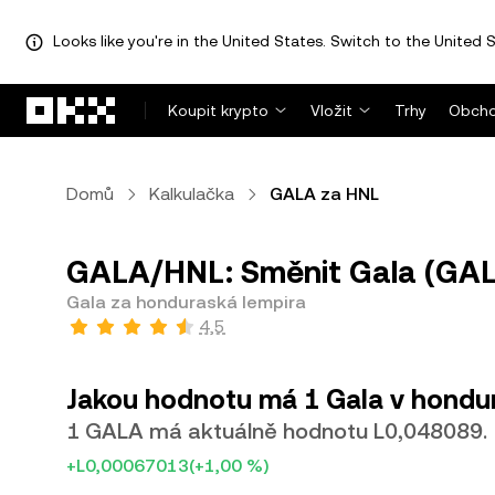
Looks like you're in the United States. Switch to the United S
Přeskočit na hlavní obsah
Koupit krypto
Vložit
Trhy
Obcho
Domů
Kalkulačka
GALA za HNL
GALA/HNL: Směnit Gala (GAL
Gala za honduraská lempira
4,5
Jakou hodnotu má 1 Gala v hondu
1 GALA má aktuálně hodnotu L0,048089.
+L0,00067013
(+1,00 %)