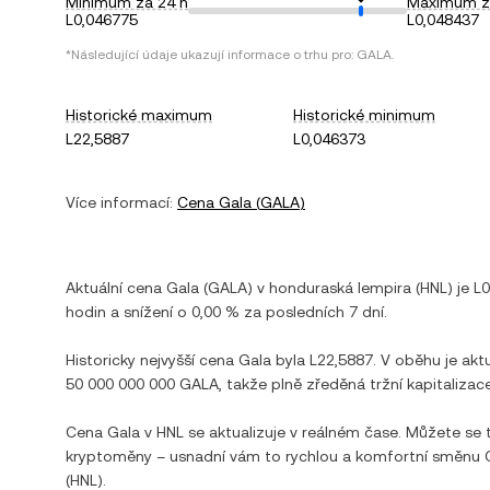
Minimum za 24 h
Maximum z
L0,046775
L0,048437
*Následující údaje ukazují informace o trhu pro:
GALA
.
Historické maximum
Historické minimum
L22,5887
L0,046373
Více informací:
Cena
Gala
(
GALA
)
Aktuální cena
Gala
(
GALA
) v
honduraská lempira
(
HNL
) je
L0
hodin a
snížení
o
0,00 %
za posledních 7 dní.
Historicky nejvyšší cena
Gala
byla
L22,5887
. V oběhu je ak
50 000 000 000 GALA
, takže plně zředěná tržní kapitalizace
Cena
Gala
v
HNL
se aktualizuje v reálném čase. Můžete se
kryptoměny – usnadní vám to rychlou a komfortní směnu
(
HNL
).