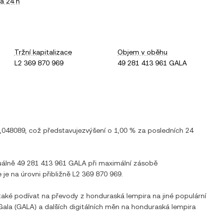
a 24 h
Tržní kapitalizace
Objem v oběhu
L2 369 870 969
49 281 413 961 GALA
,048089
, což představuje
zvýšení
o
1,00 %
za posledních 24
tuálně
49 281 413 961 GALA
při maximální zásobě
 je na úrovni přibližně
L2 369 870 969
.
 také podívat na převody z
honduraská lempira
na jiné populární
Gala
(
GALA
) a dalších digitálních měn na
honduraská lempira