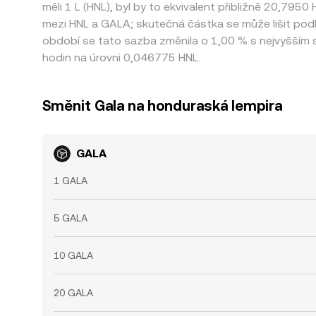
měli 1 L (HNL), byl by to ekvivalent přibližně 20,795
mezi HNL a GALA; skutečná částka se může lišit pod
období se tato sazba změnila o 1,00 % s nejvyšším
hodin na úrovni 0,046775 HNL.
Směnit Gala na honduraská lempira
GALA
1 GALA
5 GALA
10 GALA
20 GALA