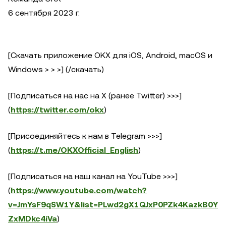
6 сентября 2023 г.
[Скачать приложение OKX для iOS, Android, macOS и
Windows > > >] (/скачать)
[Подписаться на нас на X (ранее Twitter) >>>]
(
https://twitter.com/okx
)
[Присоединяйтесь к нам в Telegram >>>]
(
https://t.me/OKXOfficial_English
)
[Подписаться на наш канал на YouTube >>>]
(
https://www.youtube.com/watch?
v=JmYsF9qSW1Y&list=PLwd2gX1QJxP0PZk4KazkB0Y
ZxMDkc4iVa
)