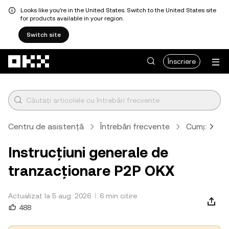
Looks like you're in the United States. Switch to the United States site
for products available in your region.
Switch site
Săriți la conținutul principal
Înscriere
Centru de asistență
Întrebări frecvente
Cumpărare ș
Instrucțiuni generale de
tranzacționare P2P OKX
Actualizat la 5 aug. 2026
6 min citire
488