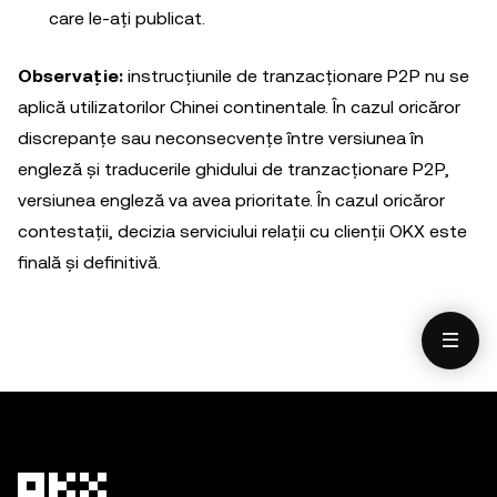
care le-ați publicat.
Observație:
instrucțiunile de tranzacționare P2P nu se
aplică utilizatorilor Chinei continentale. În cazul oricăror
discrepanțe sau neconsecvențe între versiunea în
engleză și traducerile ghidului de tranzacționare P2P,
versiunea engleză va avea prioritate. În cazul oricăror
contestații, decizia serviciului relații cu clienții OKX este
finală și definitivă.