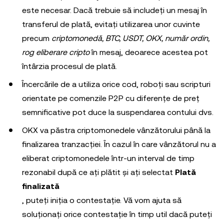
este necesar. Dacă trebuie să includeți un mesaj în
transferul de plată, evitați utilizarea unor cuvinte
precum
criptomonedă, BTC, USDT, OKX, număr ordin,
rog eliberare cripto
în mesaj, deoarece acestea pot
întârzia procesul de plată.
Încercările de a utiliza orice cod, roboți sau scripturi
orientate pe comenzile P2P cu diferențe de preț
semnificative pot duce la suspendarea contului dvs.
OKX va păstra criptomonedele vânzătorului până la
finalizarea tranzacției. În cazul în care vânzătorul nu a
eliberat criptomonedele într-un interval de timp
rezonabil după ce ați plătit și ați selectat
Plată
finalizată
, puteți iniția o contestație. Vă vom ajuta să
soluționați orice contestație în timp util dacă puteți