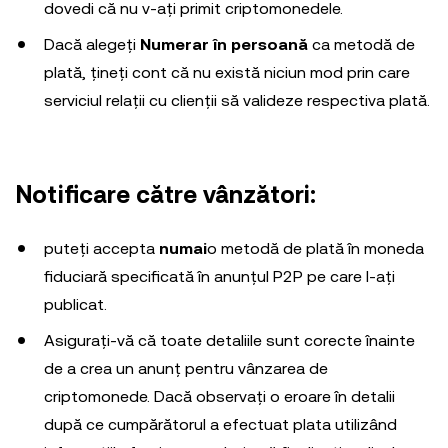
dovedi că nu v-ați primit criptomonedele.
Dacă alegeți
Numerar în persoană
ca metodă de
plată, țineți cont că nu există niciun mod prin care
serviciul relații cu clienții să valideze respectiva plată.
Notificare către vânzători:
puteți accepta
numai
o metodă de plată în moneda
fiduciară specificată în anunțul P2P pe care l-ați
publicat.
Asigurați-vă că toate detaliile sunt corecte înainte
de a crea un anunț pentru vânzarea de
criptomonede. Dacă observați o eroare în detalii
după ce cumpărătorul a efectuat plata utilizând