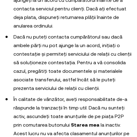
ajungeți la un acord cu cumpărătorul înainte de a
contacta serviciul pentru clienți. Dacă ați efectuat
deja plata, dispuneți returnarea plății înainte de
anularea ordinului.
Dacă nu puteți contacta cumpărătorul sau dacă
ambele părți nu pot ajunge la un acord, inițiați o
contestație și permiteți serviciului de relații cu clienții
să soluționeze contestația. Pentru a vă consolida
cazul, pregătiți toate documentele și materialele
asociate transferului, astfel încât să le puteți
prezenta serviciului de relații cu clienții.
În calitate de vânzător, aveți responsabilitate de-a
răspunde la tranzacții în timp util. Dacă nu sunteți
activ, ascundeți toate anunțurile de pe piața P2P
prin comutarea butonului
Starea mea
la inactiv.
Acest lucru nu va afecta clasamentul anunțurilor pe