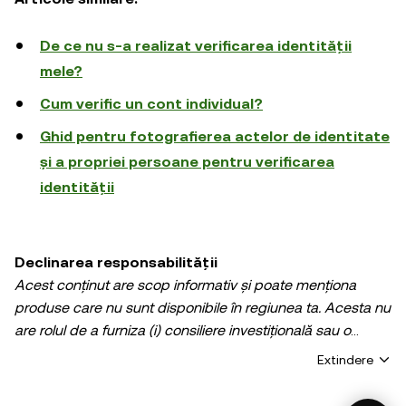
De ce nu s-a realizat verificarea identității
mele?
Cum verific un cont individual?
Ghid pentru fotografierea actelor de identitate
și a propriei persoane pentru verificarea
identității
Declinarea responsabilității
Acest conținut are scop informativ și poate menționa
produse care nu sunt disponibile în regiunea ta. Acesta nu
are rolul de a furniza (i) consiliere investițională sau o
recomandare de investiție; (ii) nu constituie o ofertă sau
Extindere
solicitare de cumpărare, vânzare, sau deținere de active
digitale, și (iii) nu reprezintă consultanță financiară,