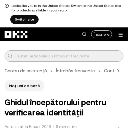
Looks like you're in the United States. Switch to the United States site
for products available in your region.
Switch site
Săriți la conținutul principal
Înscriere
Centru de asistență
Întrebări frecvente
Cont, securi
Noțiuni de bază
Ghidul începătorului pentru
verificarea identității
Actualizat la 5 aug. 2026
6 min citire