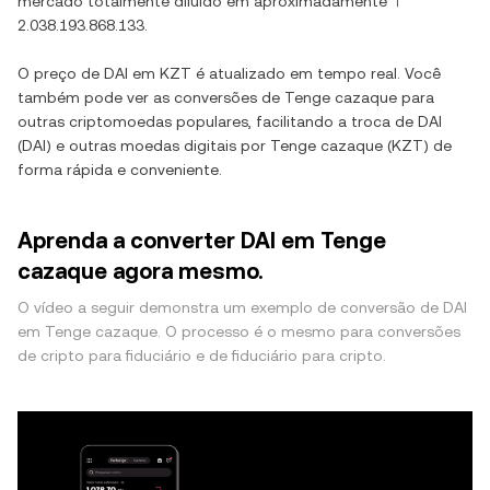
mercado totalmente diluído em aproximadamente
〒
2.038.193.868.133
.
O preço de
DAI
em
KZT
é atualizado em tempo real. Você
também pode ver as conversões de
Tenge cazaque
para
outras criptomoedas populares, facilitando a troca de
DAI
(
DAI
) e outras moedas digitais por
Tenge cazaque
(
KZT
) de
forma rápida e conveniente.
Aprenda a converter DAI em Tenge
cazaque agora mesmo.
O vídeo a seguir demonstra um exemplo de conversão de DAI
em Tenge cazaque. O processo é o mesmo para conversões
de cripto para fiduciário e de fiduciário para cripto.