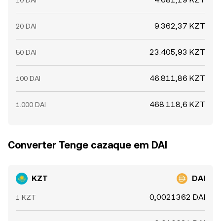
10 DAI
9.362,37 KZT
20 DAI
23.405,93 KZT
50 DAI
46.811,86 KZT
100 DAI
468.118,6 KZT
1.000 DAI
Converter Tenge cazaque em DAI
KZT
DAI
0,0021362 DAI
1 KZT