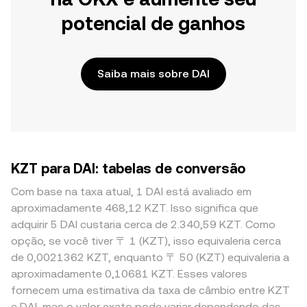
potencial de ganhos
Saiba mais sobre DAI
KZT para DAI: tabelas de conversão
Com base na taxa atual, 1 DAI está avaliado em
aproximadamente 468,12 KZT. Isso significa que
adquirir 5 DAI custaria cerca de 2.340,59 KZT. Como
opção, se você tiver 〒 1 (KZT), isso equivaleria cerca
de 0,0021362 KZT, enquanto 〒 50 (KZT) equivaleria a
aproximadamente 0,10681 KZT. Esses valores
fornecem uma estimativa da taxa de câmbio entre KZT
e DAI, mas o valor exato pode variar dependendo das