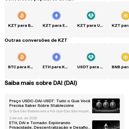
KZT para BTC
KZT para ETH
KZT para USDT
Outras conversões de KZT
BTC para KZT
ETH para KZT
USDT para KZT
Saiba mais sobre DAI (DAI)
Preço USDC-DAI-USDT: Tudo o Que Você
Precisa Saber Sobre Stablecoins
O Que São Stablecoins e Por Que Elas São Importa
ntes? Stablecoins, como USDT , USDC e DAI , são u
2 de out. de 2025
ma categoria especializada de criptomoedas proje
ETH, DAI e Tornado: Explorando
tadas para manter um valor estável. Diferentement
Privacidade, Descentralização e Desafios