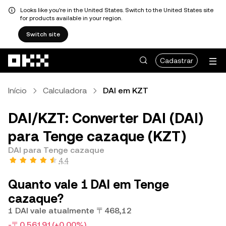
Looks like you're in the United States. Switch to the United States site
for products available in your region.
Switch site
Pular para o conteúdo principal
Cadastrar
Início
Calculadora
DAI em KZT
DAI/KZT: Converter DAI (DAI)
para Tenge cazaque (KZT)
DAI para Tenge cazaque
4,4
Quanto vale 1 DAI em Tenge
cazaque?
1 DAI vale atualmente 〒468,12
-〒0,56191
(+0,00%)