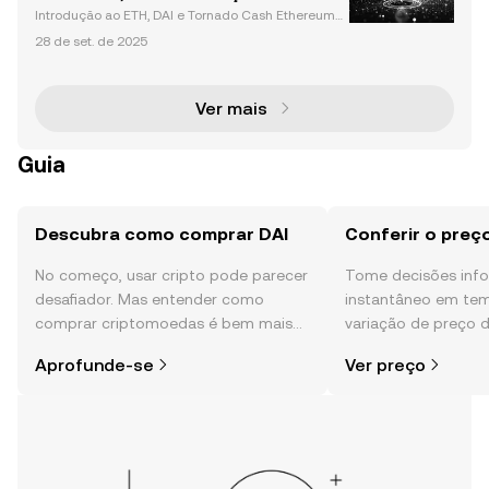
e de c
Regulatórios no Mundo Cripto
Introdução ao ETH, DAI e Tornado Cash Ethereum
(ETH), DAI e Tornado Cash são componentes funda
28 de set. de 2025
mentais do ecossistema de finanças descentraliza
das (DeFi), cada um com propósitos únicos. O ETH é
a cript
Ver mais
Guia
Descubra como comprar DAI
Conferir o preç
No começo, usar cripto pode parecer
Tome decisões in
desafiador. Mas entender como
instantâneo em tem
comprar criptomoedas é bem mais
variação de preço 
simples do que parece,
da comunidade, not
Aprofunde-se
Ver preço
especialmente quando você já sabe
mais.
por onde começar.