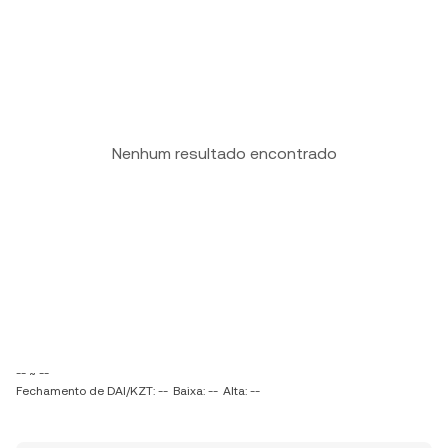
Nenhum resultado encontrado
-- ~ --
Fechamento de DAI/KZT: --
Baixa: --
Alta: --