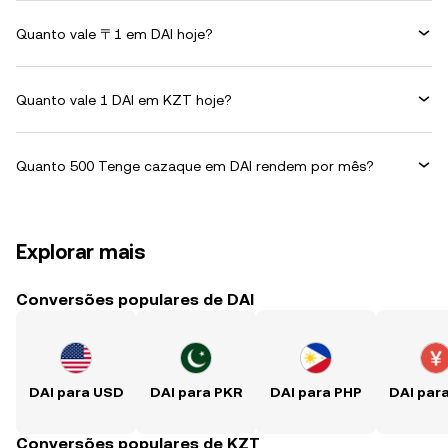
Quanto vale 〒1 em DAI hoje?
Quanto vale 1 DAI em KZT hoje?
Quanto 500 Tenge cazaque em DAI rendem por mês?
Explorar mais
Conversões populares de DAI
DAI para USD
DAI para PKR
DAI para PHP
DAI par
Conversões populares de KZT