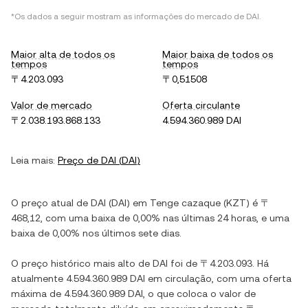
*Os dados a seguir mostram as informações do mercado de
DAI
.
Maior alta de todos os
Maior baixa de todos os
tempos
tempos
〒4.203.093
〒0,51508
Valor de mercado
Oferta circulante
〒2.038.193.868.133
4.594.360.989 DAI
Leia mais:
Preço de
DAI
(
DAI
)
O preço atual de
DAI
(
DAI
) em
Tenge cazaque
(
KZT
) é
〒
468,12
, com
uma baixa
de
0,00%
nas últimas 24 horas, e
uma
baixa
de
0,00%
nos últimos sete dias.
O preço histórico mais alto de
DAI
foi de
〒4.203.093
. Há
atualmente
4.594.360.989 DAI
em circulação, com uma oferta
máxima de
4.594.360.989 DAI
, o que coloca o valor de