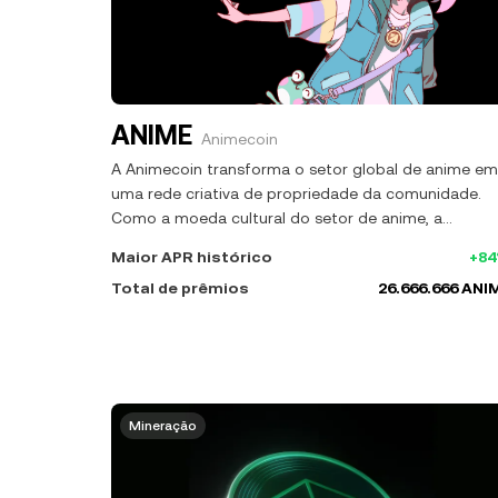
ANIME
Animecoin
A Animecoin transforma o setor global de anime em
uma rede criativa de propriedade da comunidade.
Como a moeda cultural do setor de anime, a
Animecoin impulsiona uma economia digital em que
Maior APR histórico
+8
um bilhão de fãs globais podem moldar e possuir o
Total de prêmios
26.666.666 ANI
futuro do anime. Desde o lançamento da Azuki em
janeiro de 2022 como a principal marca de anime da
Web3, uma comunidade global se formou para
construir um universo aberto de anime. Agora, a
Animecoin expande essa visão com uma missão
poderosa: capacitar um bilhão de fãs globais para
Mineração
moldar e possuir o futuro da cultura de anime.