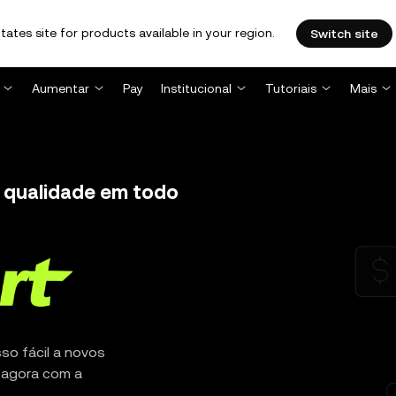
tates site for products available in your region.
Switch site
Aumentar
Pay
Institucional
Tutoriais
Mais
 qualidade em todo
so fácil a novos
e agora com a