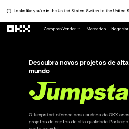
Looks like you're in the United States. Switch to the United S
Pular para o conteúdo principal
Comprar/Vender
Mercados
Negociar
Descubra novos projetos de alta
mundo
O Jumpstart oferece aos usuários da OKX aces
projetos de criptos de alta qualidade. Particip
cripto exigida!