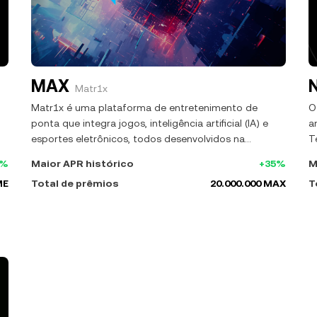
MAX
Matr1x
Matr1x é uma plataforma de entretenimento de
O
ponta que integra jogos, inteligência artificial (IA) e
a
esportes eletrônicos, todos desenvolvidos na
T
infraestrutura WEB3. Com uma grande diversidade de
j
4%
Maior APR histórico
+35%
M
jogos Web3 de primeira linha, produtos de esportes
u
ME
Total de prêmios
20.000.000 MAX
T
eletrônicos e muito mais, a Matr1x se dedica a
p
revolucionar as indústrias globais de jogos e
p
conteúdo digital por meio da implementação de
tecnologias blockchain e IA. Sua missão é acelerar o
advento da era Web3.