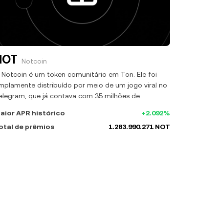
NOT
Notcoin
 Notcoin é um token comunitário em Ton. Ele foi
mplamente distribuído por meio de um jogo viral no
elegram, que já contava com 35 milhões de
ogadores. A fase atual se concentra na criação de
aior APR histórico
+2.092%
m ecossistema em torno do NOT, incluindo uma
otal de prêmios
1.283.990.271 NOT
lataforma de jogos e ferramentas de exploração de
rojetos web3.