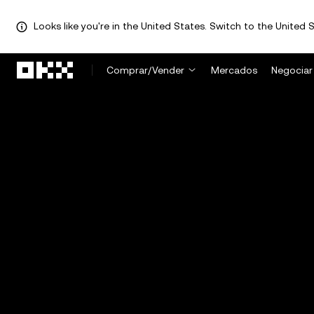
Looks like you're in the United States. Switch to the United S
Pular para o conteúdo principal
Comprar/Vender
Mercados
Negociar