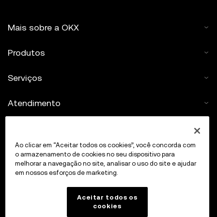
Mais sobre a OKX
Produtos
Serviços
Atendimento
Comprar cripto
Ao clicar em “Aceitar todos os cookies”, você concorda com
Calculadora de cripto
o armazenamento de cookies no seu dispositivo para
melhorar a navegação no site, analisar o uso do site e ajudar
em nossos esforços de marketing.
Negociar
Aceitar todos os
cookies