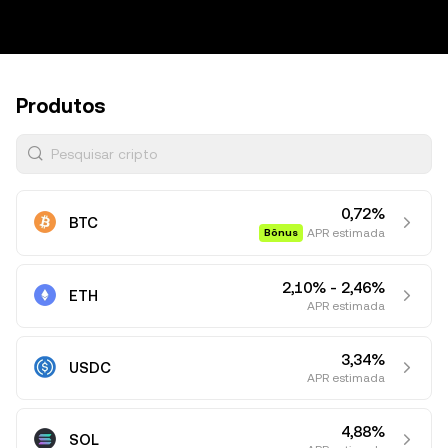
Produtos
Pesquisar cripto
0,72%
BTC
APR estimada
Bônus
2,10% - 2,46%
ETH
APR estimada
3,34%
USDC
APR estimada
4,88%
SOL