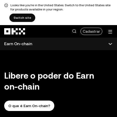
Looks like you're in the United States. Switch to the United States site
for products available in your region.
Switch site
Pular para o conteúdo principal
Cadastrar
Earn On-chain
Visão geral do Earn
Earn On-chain
Libere o poder do Earn
on-chain
O que é Earn On-chain?