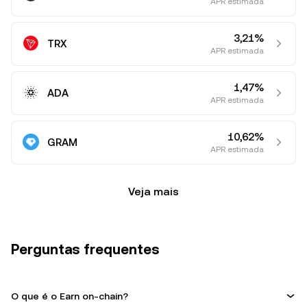
APR estimada
3,21%
TRX
APR estimada
1,47%
ADA
APR estimada
10,62%
GRAM
APR estimada
Veja mais
Perguntas frequentes
O que é o Earn on-chain?