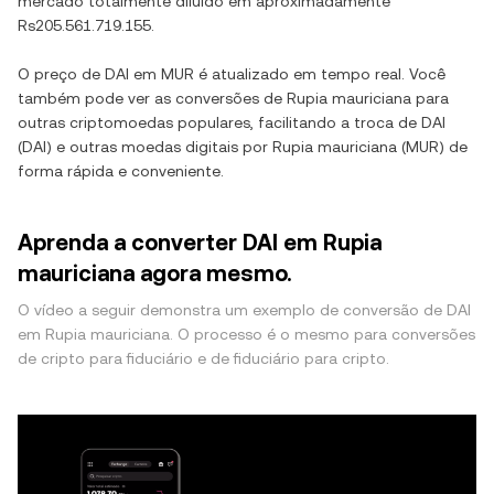
mercado totalmente diluído em aproximadamente
Rs205.561.719.155
.
O preço de
DAI
em
MUR
é atualizado em tempo real. Você
também pode ver as conversões de
Rupia mauriciana
para
outras criptomoedas populares, facilitando a troca de
DAI
(
DAI
) e outras moedas digitais por
Rupia mauriciana
(
MUR
) de
forma rápida e conveniente.
Aprenda a converter DAI em Rupia
mauriciana agora mesmo.
O vídeo a seguir demonstra um exemplo de conversão de DAI
em Rupia mauriciana. O processo é o mesmo para conversões
de cripto para fiduciário e de fiduciário para cripto.