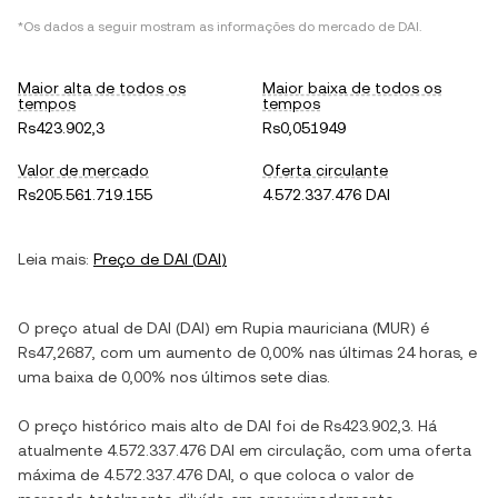
*Os dados a seguir mostram as informações do mercado de
DAI
.
Maior alta de todos os
Maior baixa de todos os
tempos
tempos
Rs423.902,3
Rs0,051949
Valor de mercado
Oferta circulante
Rs205.561.719.155
4.572.337.476 DAI
Leia mais:
Preço de
DAI
(
DAI
)
O preço atual de
DAI
(
DAI
) em
Rupia mauriciana
(
MUR
) é
Rs47,2687
, com
um aumento
de
0,00%
nas últimas 24 horas, e
uma baixa
de
0,00%
nos últimos sete dias.
O preço histórico mais alto de
DAI
foi de
Rs423.902,3
. Há
atualmente
4.572.337.476 DAI
em circulação, com uma oferta
máxima de
4.572.337.476 DAI
, o que coloca o valor de