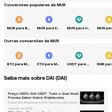
Conversões populares de MUR
MUR para BTC
MUR para ETH
MUR para USDT
Outras conversões de MUR
BTC para MUR
ETH para MUR
USDT para MUR
Saiba mais sobre DAI (DAI)
Preço USDC-DAI-USDT: Tudo o Que Você
Precisa Saber Sobre Stablecoins
O Que São Stablecoins e Por Que Elas São Importa
ntes? Stablecoins, como USDT , USDC e DAI , são u
2 de out. de 2025
ma categoria especializada de criptomoedas proje