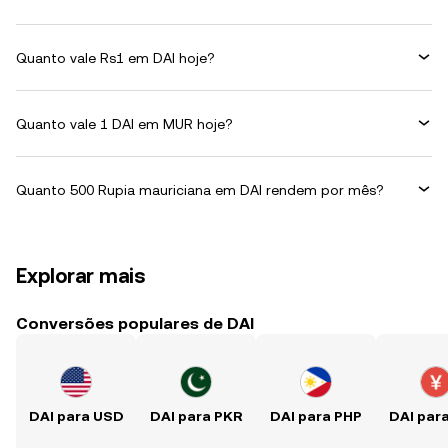
Quanto vale Rs1 em DAI hoje?
Quanto vale 1 DAI em MUR hoje?
Quanto 500 Rupia mauriciana em DAI rendem por mês?
Explorar mais
Conversões populares de DAI
DAI para USD
DAI para PKR
DAI para PHP
DAI par