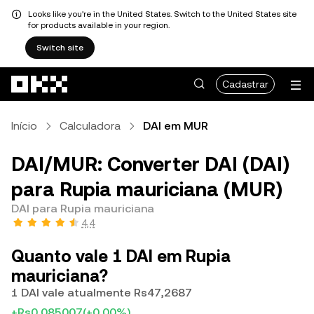
Looks like you're in the United States. Switch to the United States site
for products available in your region.
Switch site
Pular para o conteúdo principal
Cadastrar
Início
Calculadora
DAI em MUR
DAI/MUR: Converter DAI (DAI)
para Rupia mauriciana (MUR)
DAI para Rupia mauriciana
4,4
Quanto vale 1 DAI em Rupia
mauriciana?
1 DAI vale atualmente Rs47,2687
+Rs0,085007
(+0,00%)