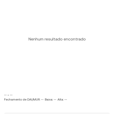
Nenhum resultado encontrado
-- ~ --
Fechamento de DAI/MUR: --
Baixa: --
Alta: --