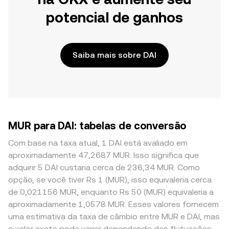
potencial de ganhos
Saiba mais sobre DAI
MUR para DAI: tabelas de conversão
Com base na taxa atual, 1 DAI está avaliado em
aproximadamente 47,2687 MUR. Isso significa que
adquirir 5 DAI custaria cerca de 236,34 MUR. Como
opção, se você tiver Rs 1 (MUR), isso equivaleria cerca
de 0,021156 MUR, enquanto Rs 50 (MUR) equivaleria a
aproximadamente 1,0578 MUR. Esses valores fornecem
uma estimativa da taxa de câmbio entre MUR e DAI, mas
o valor exato pode variar dependendo das flutuações