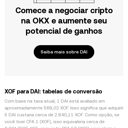
Comece a negociar cripto
na OKX e aumente seu
potencial de ganhos
Saiba mais sobre DAI
XOF para DAI: tabelas de conversão
Com base na taxa atual, 1 DAI está avaliado em
aproximadamente 568,02 XOF. Isso significa que adquirir
5 DAI custaria cerca de 2.840,11 XOF. Como opção, se
você tiver CFA 1 (XOF), isso equivaleria cerca de