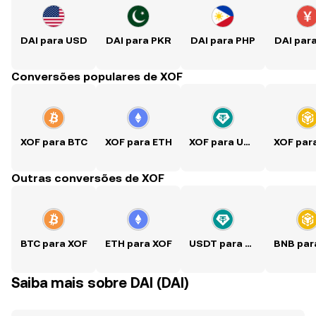
DAI para USD
DAI para PKR
DAI para PHP
DAI par
Conversões populares de XOF
XOF para BTC
XOF para ETH
XOF para USDT
Outras conversões de XOF
BTC para XOF
ETH para XOF
USDT para XOF
Saiba mais sobre DAI (DAI)