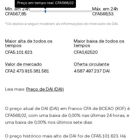
Preço em tempo real: CFA568,02
Mín. em 24h
Máx. em 24h
CFA567,85
CFA568,53
*Os dados a seguir mostram as informações do mercado de
DAI
.
Maior alta de todos os
Maior baixa de todos os
tempos
tempos
CFA5.101.623
CFA0,62520
Valor de mercado
Oferta circulante
CFA2.473.915.381.581
4.587.497.237 DAI
Leia mais:
Preço de
DAI
(
DAI
)
O preço atual de
DAI
(
DAI
) em
Franco CFA de BCEAO
(
XOF
) é
CFA568,02
, com
uma baixa
de
0,00%
nas últimas 24 horas, e
uma baixa
de
0,00%
nos últimos sete dias.
O preço histórico mais alto de
DAI
foi de
CFA5.101.623
. Há