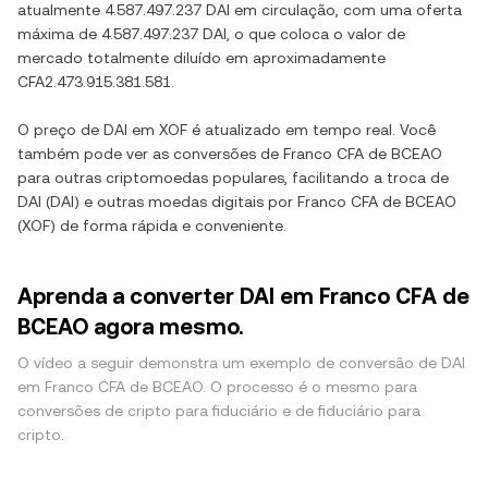
atualmente
4.587.497.237 DAI
em circulação, com uma oferta
máxima de
4.587.497.237 DAI
, o que coloca o valor de
mercado totalmente diluído em aproximadamente
CFA2.473.915.381.581
.
O preço de
DAI
em
XOF
é atualizado em tempo real. Você
também pode ver as conversões de
Franco CFA de BCEAO
para outras criptomoedas populares, facilitando a troca de
DAI
(
DAI
) e outras moedas digitais por
Franco CFA de BCEAO
(
XOF
) de forma rápida e conveniente.
Aprenda a converter DAI em Franco CFA de
BCEAO agora mesmo.
O vídeo a seguir demonstra um exemplo de conversão de DAI
em Franco CFA de BCEAO. O processo é o mesmo para
conversões de cripto para fiduciário e de fiduciário para
cripto.