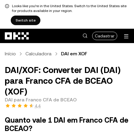
Looks like you're in the United States. Switch to the United States site
for products available in your region.
Switch site
Pular para o conteúdo principal
Cadastrar
Início
Calculadora
DAI em XOF
DAI/XOF: Converter DAI (DAI)
para Franco CFA de BCEAO
(XOF)
DAI para Franco CFA de BCEAO
4,4
Quanto vale 1 DAI em Franco CFA de
BCEAO?