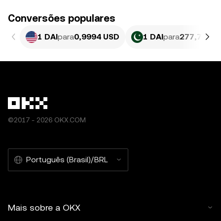
Conversões populares
1 DAI
para
0,9994 USD
1 DAI
para
277,7 PKR
©2017 - 2026 OKX.COM
Português (Brasil)/BRL
Mais sobre a OKX