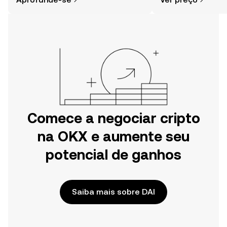
especialmente quando você já sabe
mais.
por onde começar.
Comece a negociar cripto
na OKX e aumente seu
potencial de ganhos
Saiba mais sobre DAI