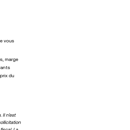
ue vous
ns, marge
vants
prix du
Il n’est
llicitation
fiscal. La