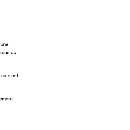
 une
essus ou
ier n’est
lement