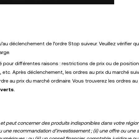
’au déclenchement de l’ordre Stop suiveur. Veuillez vérifier q
arge.
pour différentes raisons : restrictions de prix ou de positio
e, etc. Après déclenchement, les ordres au prix du marché sui
e au prix du marché ordinaire. Vous trouverez les ordres au 
verts
.
et peut concerner des produits indisponibles dans votre région. 
u une recommandation d’investissement ; (ii) une offre ou une so
ériques ; ou (iii) un conseil financier, comptable, juridique ou 