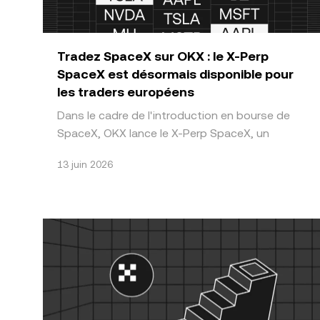
Tradez SpaceX sur OKX : le X-Perp
SpaceX est désormais disponible pour
les traders européens
Dans le cadre de l'introduction en bourse de
SpaceX, OKX lance le X-Perp SpaceX, un
produit dérivé permettant une exposition aux
13 juin 2026
variations du prix de