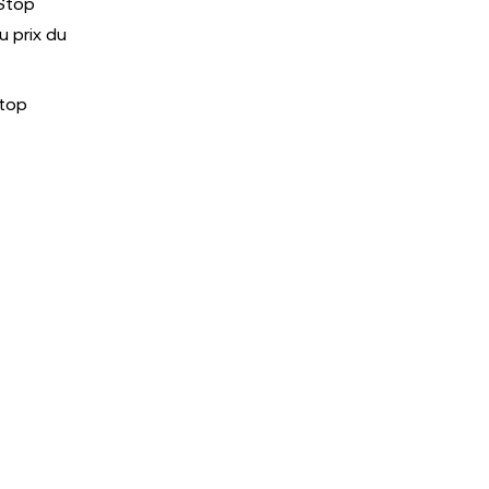
 Stop
u prix du
Stop