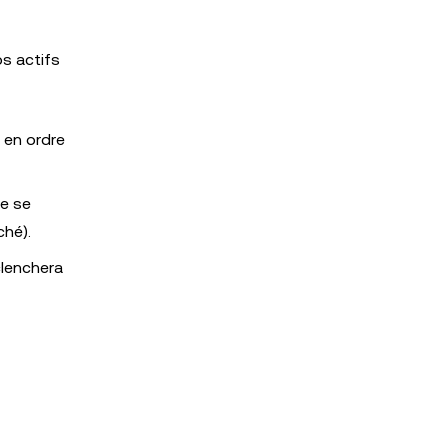
os actifs
 en ordre
ne se
ché).
clenchera