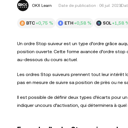
OKX Learn
Date de publication :
06 juil. 2023
Dat
BTC
+0,75 %
ETH
+0,58 %
SOL
+1,58 
Un ordre Stop suiveur est un type d’ordre grâce auqu
position ouverte. Cette forme avancée d’ordre stop
au-dessous du cours actuel.
Les ordres Stop suiveurs prennent tout leur intérêt l
pas en mesure de suivre sa position de près ou ne sai
Il est possible de définir deux types d’écarts pour un
indiquer uncours d’activation, qui déterminera à quel 