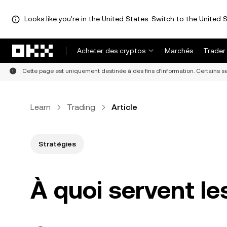
Looks like you're in the United States. Switch to the United S
Aller au contenu principal
Acheter des cryptos
Marchés
Trader
Cette page est uniquement destinée à des fins d'information. Certains ser
Learn
Trading
Article
Stratégies
À quoi servent le