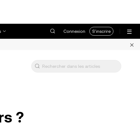
s
Connexion
S'inscrire
rs ?