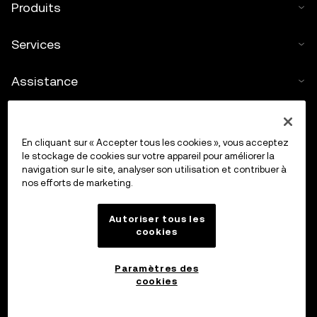
Produits
Services
Assistance
Acheter des cryptos
En cliquant sur « Accepter tous les cookies », vous acceptez
Calculateur de cryptos
le stockage de cookies sur votre appareil pour améliorer la
navigation sur le site, analyser son utilisation et contribuer à
nos efforts de marketing.
Trading
Autoriser tous les
cookies
Paramètres des
cookies