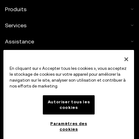
Produits
Services
Assistance
Acheter des cryptos
En cliquant sur « Accepter tous les cookies », vous acceptez
Calculateur de cryptos
le stockage de cookies sur votre appareil pour améliorer la
navigation sur le site, analyser son utilisation et contribuer à
nos efforts de marketing.
Trading
Autoriser tous les
cookies
Paramètres des
cookies