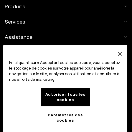
Produits
Services
Assistance
Acheter des cryptos
En cliquant sur « Accepter tous les cookies », vous acceptez
Calculateur de cryptos
le stockage de cookies sur votre appareil pour améliorer la
navigation sur le site, analyser son utilisation et contribuer à
nos efforts de marketing.
Trading
Autoriser tous les
cookies
Paramètres des
cookies