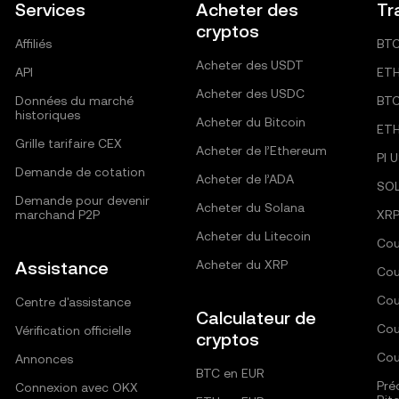
Services
Acheter des
Tr
cryptos
Affiliés
BT
Acheter des USDT
API
ET
Acheter des USDC
Données du marché
BT
historiques
Acheter du Bitcoin
ET
Grille tarifaire CEX
Acheter de l’Ethereum
PI 
Demande de cotation
Acheter de l’ADA
SO
Demande pour devenir
Acheter du Solana
marchand P2P
XRP
Acheter du Litecoin
Cou
Assistance
Acheter du XRP
Cou
Cou
Centre d'assistance
Calculateur de
Cou
Vérification officielle
cryptos
Cou
Annonces
BTC en EUR
Pré
Connexion avec OKX