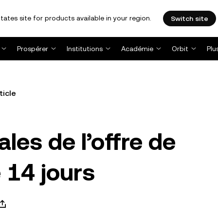
tates site for products available in your region.
Switch site
Prospérer
Institutions
Académie
Orbit
Plu
ticle
les de l’offre de
e 14 jours