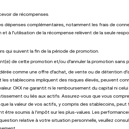
ecevoir de récompenses.
 des dépenses complémentaires, notamment les frais de conne
on et à l’utilisation de la récompense relèvent de la seule respo
 qui suivent la fin de la période de promotion.
pant(e) de cette promotion et/ou d’annuler la promotion sans p
dérée comme une offre d’achat, de vente ou de détention d’a
les stablecoins impliquent des risques élevés, peuvent con
leur. OKX ne garantit ni le remboursement du capital ni celui
stissement ou liés aux actifs. Assurez-vous que vous compre
e la valeur de vos actifs, y compris des stablecoins, peut f
vent être soumis à l'impôt sur les plus-values. Les performan
question relative à votre situation personnelle, veuillez consul
issement.