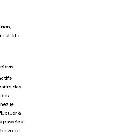
xion,
nsabilité
réavis.
ctifs
naître des
 des
nez le
luctuer à
ces passées
ter votre