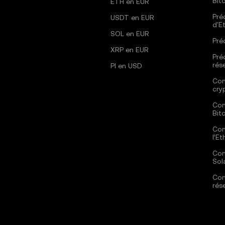
Bit
ETH en EUR
Pré
USDT en EUR
d'E
SOL en EUR
Pré
XRP en EUR
Pré
rés
PI en USD
Com
cry
Com
Bit
Com
l’E
Com
Sol
Com
rés