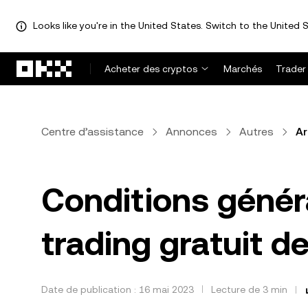
Looks like you're in the United States. Switch to the United S
Aller au contenu principal
Acheter des cryptos
Marchés
Trader
Centre d’assistance
Annonces
Autres
Ar
Conditions généra
trading gratuit d
Date de publication : 16 mai 2023
Lecture de 3 min