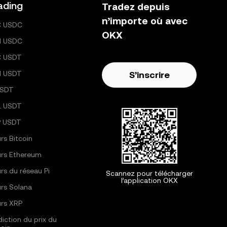
ading
Tradez depuis
n’importe où avec
C USDC
OKX
H USDC
C USDT
H USDT
S’inscrire
USDT
L USDT
 USDT
rs Bitcoin
rs Ethereum
rs du réseau Pi
Scannez pour télécharger
l’application OKX
rs Solana
rs XRP
diction du prix du