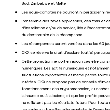
Sud, Zimbabwe et Malte.
Les sous-comptes ne pourront ni participer ni r
L’ensemble des taxes applicables, des frais et
d’installation et/ou de service, liés à l’acceptati
du destinataire de la récompense.
Les récompenses seront versées dans les 60 jours
OKX se réserve le droit d’exclure tout(e) partici
Cette promotion ne doit en aucun cas être consi
numériques. Les actifs numériques et notamment 
fluctuations importantes et même perdre toute va
intérêts. OKX ne propose pas de conseils d’inve
fonctionnement des cryptomonnaies, et sachez qu
la hausse ou à la baisse, et que les profits peu
ne reflètent pas les résultats futurs. Pour toute 
conseiller juridique/fiscal/spécialiste de l’invest