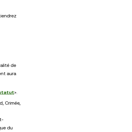
tiendrez
alité de
ent aura
 statut
>.
d, Crimée,
t-
que du