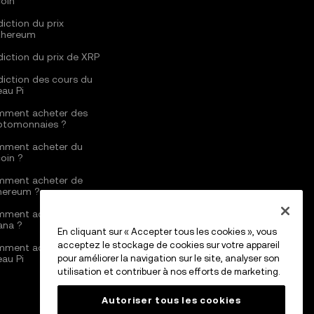
coin
diction du prix
thereum
diction du prix de XRP
diction des cours du
eau Pi
ment acheter des
ptomonnaies ?
ment acheter du
coin ?
ment acheter de
thereum ?
ment acheter du
ana ?
En cliquant sur « Accepter tous les cookies », vous
acceptez le stockage de cookies sur votre appareil
ment acheter du
eau Pi
pour améliorer la navigation sur le site, analyser son
utilisation et contribuer à nos efforts de marketing.
Autoriser tous les cookies