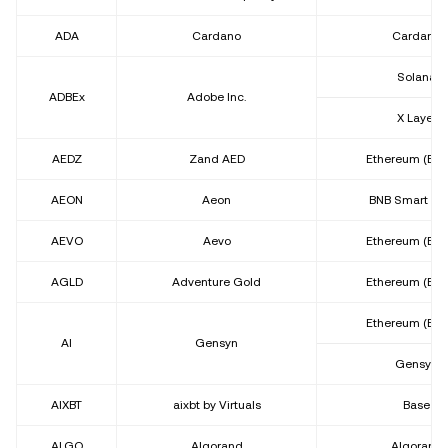
ADA
Cardano
Cardano
Solana
ADBEx
Adobe Inc.
X Layer
AEDZ
Zand AED
Ethereum (ER
AEON
Aeon
BNB Smart Ch
AEVO
Aevo
Ethereum (ER
AGLD
Adventure Gold
Ethereum (ER
Ethereum (ER
AI
Gensyn
Gensyn
AIXBT
aixbt by Virtuals
Base
ALGO
Algorand
Algorand