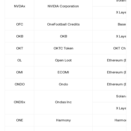
Solana
NVDAx
NVIDIA Corporation
X Layer
OFC
OneFootball Credits
Base
OKB
OKB
X Layer
OKT
OKTC Token
OKT Chain
OL
Open Loot
Ethereum (ER
OMI
ECOMI
Ethereum (ER
ONDO
Ondo
Ethereum (ER
Solana
ONDSx
Ondas Inc
X Layer
ONE
Harmony
Harmony