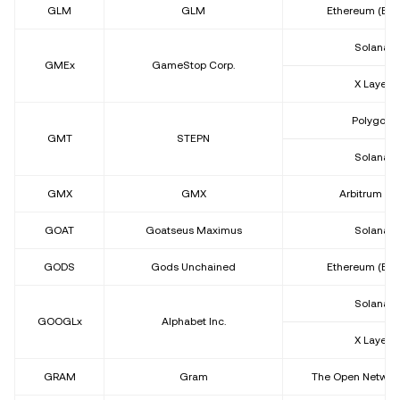
GLM
GLM
Ethereum (ER
Solana
GMEx
GameStop Corp.
X Layer
Polygon
GMT
STEPN
Solana
GMX
GMX
Arbitrum On
GOAT
Goatseus Maximus
Solana
GODS
Gods Unchained
Ethereum (ER
Solana
GOOGLx
Alphabet Inc.
X Layer
GRAM
Gram
The Open Network