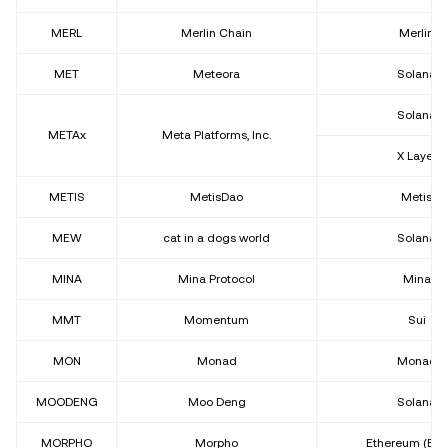
MERL
Merlin Chain
Merlin
MET
Meteora
Solana
Solana
METAx
Meta Platforms, Inc.
X Layer
METIS
MetisDao
Metis
MEW
cat in a dogs world
Solana
MINA
Mina Protocol
Mina
MMT
Momentum
Sui
MON
Monad
Monad
MOODENG
Moo Deng
Solana
MORPHO
Morpho
Ethereum (ER