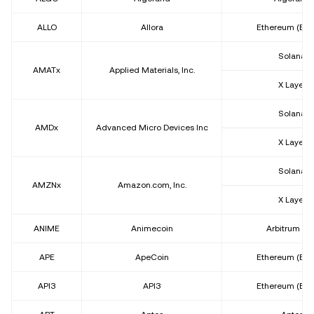
ALLO
Allora
Ethereum (ER
Solana
AMATx
Applied Materials, Inc.
X Layer
Solana
AMDx
Advanced Micro Devices Inc
X Layer
Solana
AMZNx
Amazon.com, Inc.
X Layer
ANIME
Animecoin
Arbitrum On
APE
ApeCoin
Ethereum (ER
API3
API3
Ethereum (ER