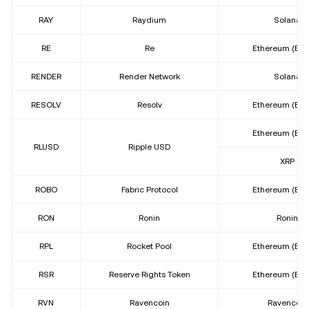
RAY
Raydium
Solana
RE
Re
Ethereum (ER
RENDER
Render Network
Solana
RESOLV
Resolv
Ethereum (ER
Ethereum (ER
RLUSD
Ripple USD
XRP
ROBO
Fabric Protocol
Ethereum (ER
RON
Ronin
Ronin
RPL
Rocket Pool
Ethereum (ER
RSR
Reserve Rights Token
Ethereum (ER
RVN
Ravencoin
Ravencoin