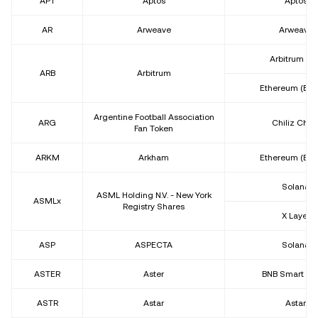
APT
Aptos
Aptos
AR
Arweave
Arweave
Arbitrum On
ARB
Arbitrum
Ethereum (ER
Argentine Football Association
ARG
Chiliz Chai
Fan Token
ARKM
Arkham
Ethereum (ER
Solana
ASML Holding N.V. - New York
ASMLx
Registry Shares
X Layer
ASP
ASPECTA
Solana
ASTER
Aster
BNB Smart Ch
ASTR
Astar
Astar