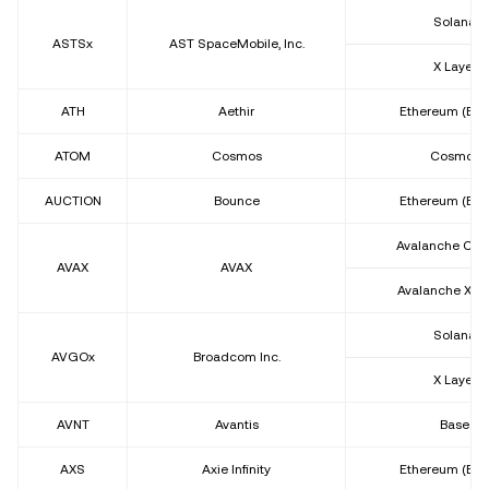
Solana
ASTSx
AST SpaceMobile, Inc.
X Layer
ATH
Aethir
Ethereum (ER
ATOM
Cosmos
Cosmos
AUCTION
Bounce
Ethereum (ER
Avalanche C-C
AVAX
AVAX
Avalanche X-C
Solana
AVGOx
Broadcom Inc.
X Layer
AVNT
Avantis
Base
AXS
Axie Infinity
Ethereum (ER