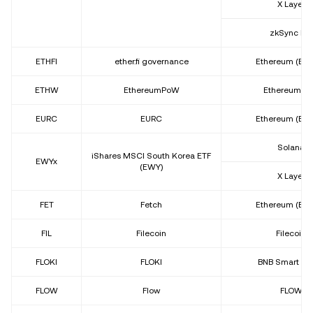
X Layer
zkSync Era
ETHFI
ether.fi governance
Ethereum (ER
ETHW
EthereumPoW
EthereumP
EURC
EURC
Ethereum (ER
Solana
iShares MSCI South Korea ETF
EWYx
(EWY)
X Layer
FET
Fetch
Ethereum (ER
FIL
Filecoin
Filecoin
FLOKI
FLOKI
BNB Smart Ch
FLOW
Flow
FLOW