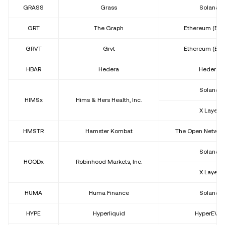
GRASS
Grass
Solana
GRT
The Graph
Ethereum (ER
GRVT
Grvt
Ethereum (ER
HBAR
Hedera
Hedera
Solana
HIMSx
Hims & Hers Health, Inc.
X Layer
HMSTR
Hamster Kombat
The Open Network
Solana
HOODx
Robinhood Markets, Inc.
X Layer
HUMA
Huma Finance
Solana
HYPE
Hyperliquid
HyperEVM