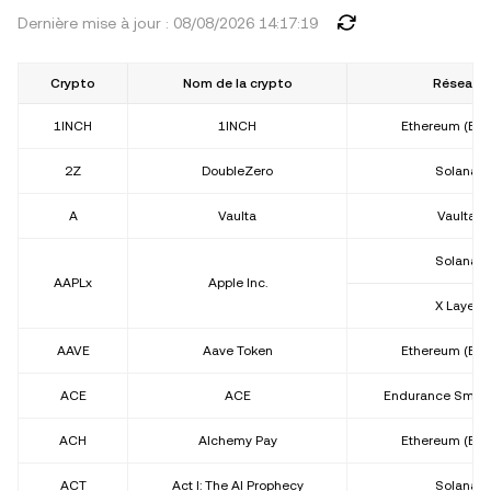
Dernière mise à jour : 08/08/2026 14:17:19
Crypto
Nom de la crypto
Réseau
1INCH
1INCH
Ethereum (ER
2Z
DoubleZero
Solana
A
Vaulta
Vaulta
Solana
AAPLx
Apple Inc.
X Layer
AAVE
Aave Token
Ethereum (ER
ACE
ACE
Endurance Smart
ACH
Alchemy Pay
Ethereum (ER
ACT
Act I: The AI Prophecy
Solana