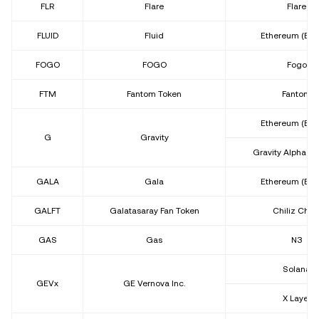
FLR
Flare
Flare
FLUID
Fluid
Ethereum (ER
FOGO
FOGO
Fogo
FTM
Fantom Token
Fantom
Ethereum (ER
G
Gravity
Gravity Alpha M
GALA
Gala
Ethereum (ER
GALFT
Galatasaray Fan Token
Chiliz Chai
GAS
Gas
N3
Solana
GEVx
GE Vernova Inc.
X Layer