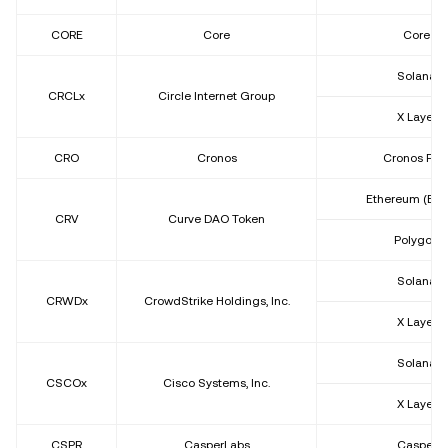
CORE
Core
Core
Solana
CRCLx
Circle Internet Group
X Layer
CRO
Cronos
Cronos PO
Ethereum (ER
CRV
Curve DAO Token
Polygon
Solana
CRWDx
CrowdStrike Holdings, Inc.
X Layer
Solana
CSCOx
Cisco Systems, Inc.
X Layer
CSPR
CasperLabs
Casper