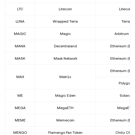
LTC
Litecoin
Litecoin
LUNA
Wrapped Terra
Terra
MAGIC
Magic
Arbitrum On
MANA
Decentraland
Ethereum (ER
MASK
Mask Network
Ethereum (ER
Ethereum (ER
MAX
Matr1x
Polygon
ME
Magic Eden
Solana
MEGA
MegaETH
MegaETH
MEME
Memecoin
Ethereum (ER
MENGO
Flamengo Fan Token
Chiliz Chai