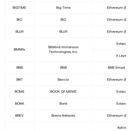
BIGTIME
Big Time
Ethereum (ER
BIO
BIO
Ethereum (ER
BLUR
BLUR
Ethereum (ER
Solana
BitMine Immersion
BMNRx
Technologies, Inc.
X Layer
BNB
BNB
BNB Smart Ch
BNT
Bancor
Ethereum (ER
BOME
BOOK OF MEME
Solana
BONK
Bonk
Solana
BREV
Brevis Network
Ethereum (ER
Aptos