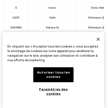
S
Sonic
Sonic Netwo
SAFE
Safe
Ethereum (ER
SAHARA
Sahara AI
Ethereum (ER
SAND
SAND
Ethereum (ER
En cliquant sur « Accepter tous les cookies », vous acceptez
Bitcoin
le stockage de cookies sur votre appareil pour améliorer la
SATS
SATS
navigation sur le site, analyser son utilisation et contribuer à
Merlin
nos efforts de marketing.
SCR
Scroll
Scroll
Autoriser tous les
cookies
SD
Stader
Ethereum (ER
SEI
SEI
SEI EVM
Paramètres des
cookies
SENT
Sentient
Ethereum (ER
SHIB
Shiba Inu
Ethereum (ER