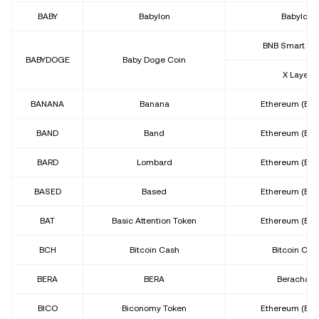
BABY
Babylon
Babylon
BNB Smart Ch
BABYDOGE
Baby Doge Coin
X Layer
BANANA
Banana
Ethereum (ER
BAND
Band
Ethereum (ER
BARD
Lombard
Ethereum (ER
BASED
Based
Ethereum (ER
BAT
Basic Attention Token
Ethereum (ER
BCH
Bitcoin Cash
Bitcoin Cas
BERA
BERA
Berachain
BICO
Biconomy Token
Ethereum (ER