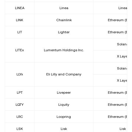
LINEA
Linea
Linea
LINK
Chainlink
Ethereum (ER
LIT
Lighter
Ethereum (ER
Solana
LITEx
Lumentum Holdings Inc.
X Layer
Solana
LLYx
Eli Lilly and Company
X Layer
LPT
Livepeer
Ethereum (ER
LQTY
Liquity
Ethereum (ER
LRC
Loopring
Ethereum (ER
LSK
Lisk
Lisk