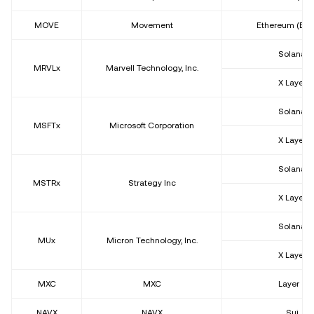
MOVE
Movement
Ethereum (ER
Solana
MRVLx
Marvell Technology, Inc.
X Layer
Solana
MSFTx
Microsoft Corporation
X Layer
Solana
MSTRx
Strategy Inc
X Layer
Solana
MUx
Micron Technology, Inc.
X Layer
MXC
MXC
Layer 3
NAVX
NAVX
Sui