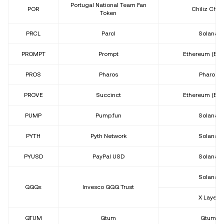
Portugal National Team Fan
POR
Chiliz Chai
Token
PRCL
Parcl
Solana
PROMPT
Prompt
Ethereum (ER
PROS
Pharos
Pharos
PROVE
Succinct
Ethereum (ER
PUMP
Pump.fun
Solana
PYTH
Pyth Network
Solana
PYUSD
PayPal USD
Solana
Solana
QQQx
Invesco QQQ Trust
X Layer
QTUM
Qtum
Qtum