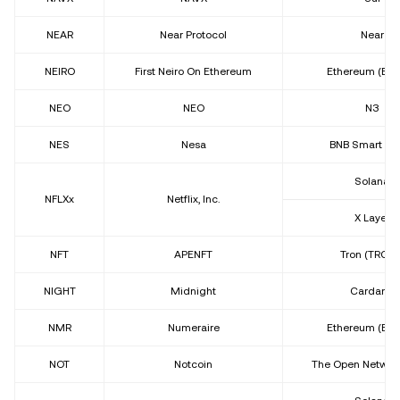
NEAR
Near Protocol
Near
NEIRO
First Neiro On Ethereum
Ethereum (ER
NEO
NEO
N3
NES
Nesa
BNB Smart Ch
Solana
NFLXx
Netflix, Inc.
X Layer
NFT
APENFT
Tron (TRC20
NIGHT
Midnight
Cardano
NMR
Numeraire
Ethereum (ER
NOT
Notcoin
The Open Network