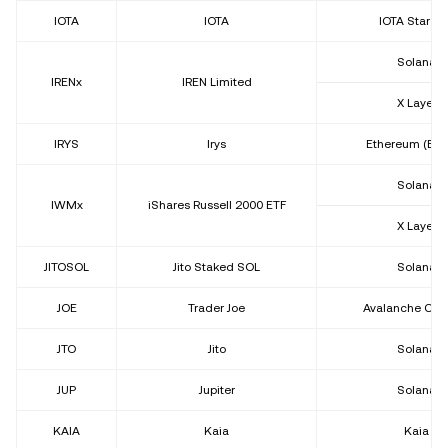
IOTA
IOTA
IOTA Stardu
Solana
IRENx
IREN Limited
X Layer
IRYS
Irys
Ethereum (ER
Solana
IWMx
iShares Russell 2000 ETF
X Layer
JITOSOL
Jito Staked SOL
Solana
JOE
Trader Joe
Avalanche C-C
JTO
Jito
Solana
JUP
Jupiter
Solana
KAIA
Kaia
Kaia