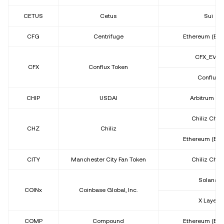
CETUS
Cetus
Sui
CFG
Centrifuge
Ethereum (ER
CFX_EVM
CFX
Conflux Token
Conflux
CHIP
USD.AI
Arbitrum On
Chiliz Chai
CHZ
Chiliz
Ethereum (ER
CITY
Manchester City Fan Token
Chiliz Chai
Solana
COINx
Coinbase Global, Inc.
X Layer
COMP
Compound
Ethereum (ER