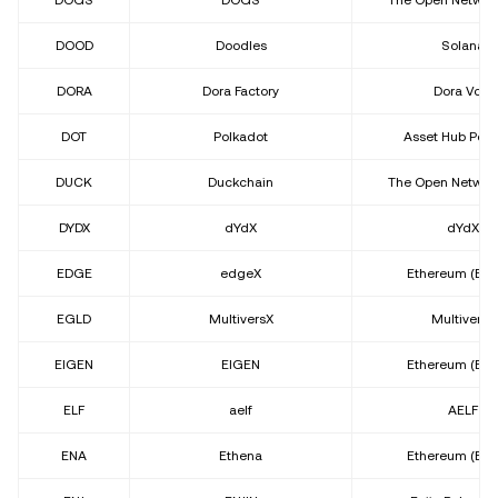
DOGS
DOGS
The Open Network
DOOD
Doodles
Solana
DORA
Dora Factory
Dora Vota
DOT
Polkadot
Asset Hub Polk
DUCK
Duckchain
The Open Network
DYDX
dYdX
dYdX
EDGE
edgeX
Ethereum (ER
EGLD
MultiversX
MultiversX
EIGEN
EIGEN
Ethereum (ER
ELF
aelf
AELF
ENA
Ethena
Ethereum (ER