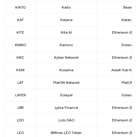
KAITO
Kaito
Base
KAT
Katana
Katana
KITE
Kite AI
Ethereum (ER
KMNO
Kamino
Solana
KNC
Kyber Network
Ethereum (ER
KSM
Kusama
Asset Hub Ku
LAT
PlatON Network
PlatON
LAYER
Solayer
Solana
LBR
Lybra Finance
Ethereum (ER
LDO
Lido DAO
Ethereum (ER
LEO
Bitfinex LEO Token
Ethereum (ER