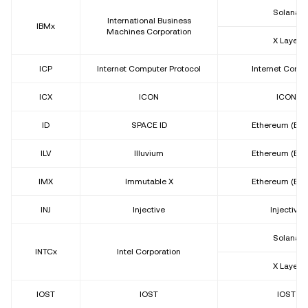
Solana
International Business
IBMx
Machines Corporation
X Layer
ICP
Internet Computer Protocol
Internet Comp
ICX
ICON
ICON
ID
SPACE ID
Ethereum (ER
ILV
Illuvium
Ethereum (ER
IMX
Immutable X
Ethereum (ER
INJ
Injective
Injective
Solana
INTCx
Intel Corporation
X Layer
IOST
IOST
IOST