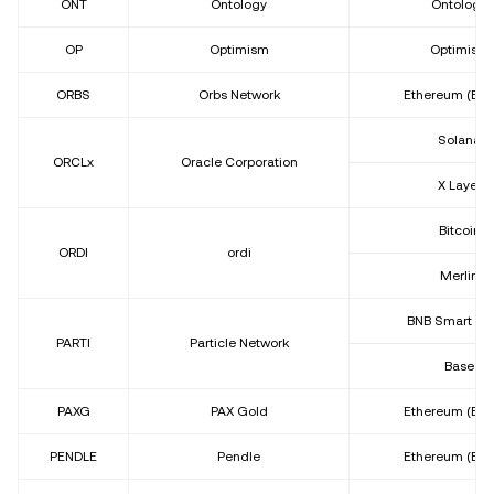
ONT
Ontology
Ontology
OP
Optimism
Optimism
ORBS
Orbs Network
Ethereum (ER
Solana
ORCLx
Oracle Corporation
X Layer
Bitcoin
ORDI
ordi
Merlin
BNB Smart Ch
PARTI
Particle Network
Base
PAXG
PAX Gold
Ethereum (ER
PENDLE
Pendle
Ethereum (ER