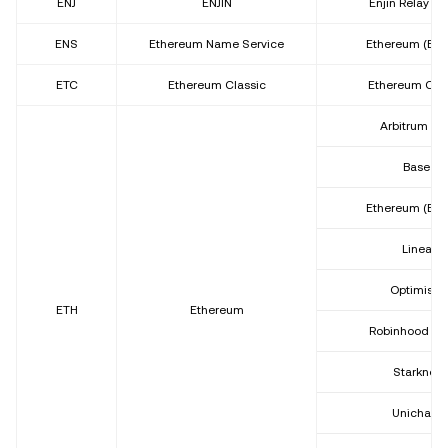
ENJ
ENJIN
Enjin Relay Ch
ENS
Ethereum Name Service
Ethereum (ER
ETC
Ethereum Classic
Ethereum Clas
Arbitrum On
Base
Ethereum (ER
Linea
Optimism
ETH
Ethereum
Robinhood Ch
Starknet
Unichain