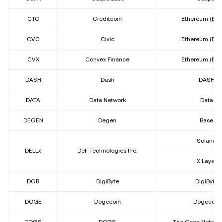
CTC
Creditcoin
Ethereum (ER
CVC
Civic
Ethereum (ER
CVX
Convex Finance
Ethereum (ER
DASH
Dash
DASH
DATA
Data Network
Data
DEGEN
Degen
Base
Solana
DELLx
Dell Technologies Inc.
X Layer
DGB
DigiByte
DigiByte
DOGE
Dogecoin
Dogecoin