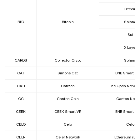
Bitcoin
BTC
Bitcoin
Solana
Sui
X Layer
CARDS
Collector Crypt
Solana
CAT
Simons Cat
BNB Smart Ch
CATI
Catizen
The Open Network
CC
Canton Coin
Canton Netw
CEEK
CEEK Smart VR
BNB Smart Ch
CELO
Celo
Celo
CELR
Celer Network
Ethereum (ER