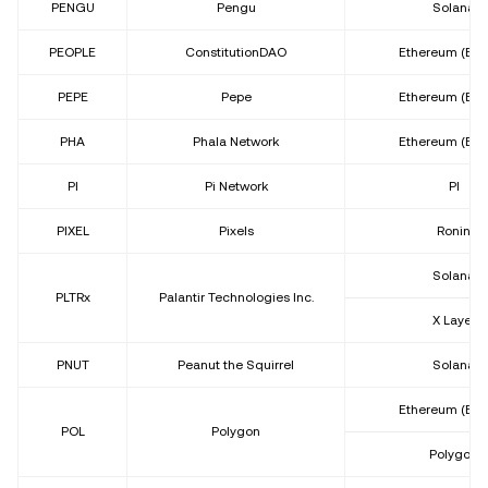
PENGU
Pengu
Solana
PEOPLE
ConstitutionDAO
Ethereum (ER
PEPE
Pepe
Ethereum (ER
PHA
Phala Network
Ethereum (ER
PI
Pi Network
PI
PIXEL
Pixels
Ronin
Solana
PLTRx
Palantir Technologies Inc.
X Layer
PNUT
Peanut the Squirrel
Solana
Ethereum (ER
POL
Polygon
Polygon