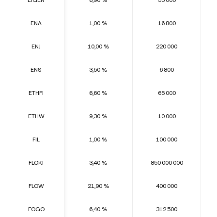
EIGEN
6,90 %
55 000
ENA
1,00 %
16 800
ENJ
10,00 %
220 000
ENS
3,50 %
6 800
ETHFI
6,60 %
65 000
ETHW
9,30 %
10 000
FIL
1,00 %
100 000
FLOKI
3,40 %
850 000 000
FLOW
21,90 %
400 000
FOGO
6,40 %
312 500