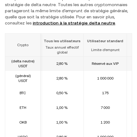
stratégie de delta neutre. Toutes les autres cryptomonnaies
partageront la même limite d'emprunt de stratégie générale,
quelle que soit la stratégie utilisée. Pour en savoir plus,
consultez les
introduction à la stratégie delta neutre
.
Tous les utilisateurs
Utilisateur standard
Crypto
Taux annuel effectif
Limite d'emprunt
L
global
(delta neutre)
2,80 %
Réservé aux VIP
USDT
(général)
2,80 %
1 000 000
USDT
BTC
0,50 %
175
ETH
1,00 %
7 000
OKB
1,00 %
1 200