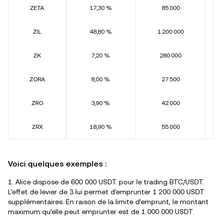
ZETA
17,30 %
85 000
ZIL
48,80 %
1 200 000
ZK
7,20 %
280 000
ZORA
8,00 %
27 500
ZRO
3,90 %
42 000
ZRX
18,90 %
55 000
Voici quelques exemples :
1. Alice dispose de 600 000 USDT pour le trading BTC/USDT.
L’effet de levier de 3 lui permet d’emprunter 1 200 000 USDT
supplémentaires. En raison de la limite d’emprunt, le montant
maximum qu’elle peut emprunter est de 1 000 000 USDT.