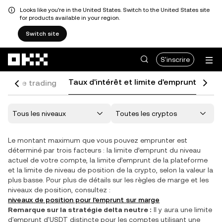
Looks like you're in the United States. Switch to the United States site
for products available in your region.
Switch site
Aller au contenu principal
S'inscrire
Taux d'intérêt et limite d'emprunt
rais de trading
Ret
Le montant maximum que vous pouvez emprunter est
déterminé par trois facteurs : la limite d’emprunt du niveau
actuel de votre compte, la limite d’emprunt de la plateforme
et la limite de niveau de position de la crypto, selon la valeur la
plus basse. Pour plus de détails sur les règles de marge et les
niveaux de position, consultez :
niveaux de position pour l’emprunt sur marge
Remarque sur la stratégie delta neutre :
Il y aura une limite
d'emprunt d'USDT distincte pour les comptes utilisant une