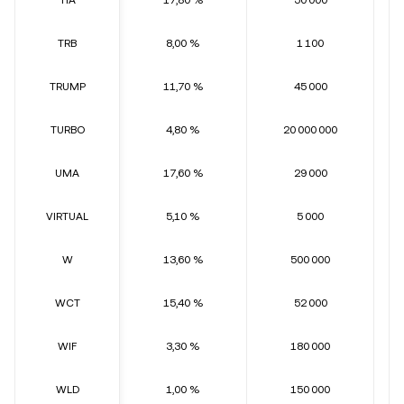
TIA
17,80 %
50 000
TRB
8,00 %
1 100
TRUMP
11,70 %
45 000
TURBO
4,80 %
20 000 000
UMA
17,60 %
29 000
VIRTUAL
5,10 %
5 000
W
13,60 %
500 000
WCT
15,40 %
52 000
WIF
3,30 %
180 000
WLD
1,00 %
150 000