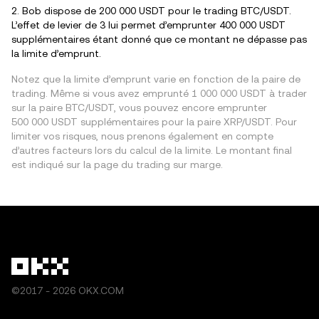
2. Bob dispose de 200 000 USDT pour le trading BTC/USDT.
L’effet de levier de 3 lui permet d’emprunter 400 000 USDT
supplémentaires étant donné que ce montant ne dépasse pas
la limite d’emprunt.
Notez que la limite d’emprunt varie en fonction de la paire de
trading. Même si vous avez emprunté 1 000 000 USDT à trader
sur la paire BTC/USDT, vous pouvez encore emprunter
500 000 USDT supplémentaires pour la paire XRP/USDT. Pour
limiter vos risques, nous prenons également en compte
d’autres facteurs lors du calcul de la limite. Le montant final
est indiqué sur la page du trading sur marge.
©2017 - 2026 OKX.COM