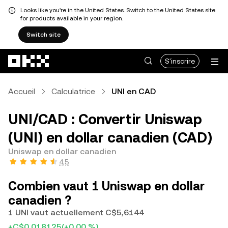
Looks like you're in the United States. Switch to the United States site
for products available in your region.
Switch site
Aller au contenu principal
S'inscrire
Accueil
Calculatrice
UNI en CAD
UNI/CAD : Convertir Uniswap
(UNI) en dollar canadien (CAD)
Uniswap en dollar canadien
4,5
Combien vaut 1 Uniswap en dollar
canadien ?
1 UNI vaut actuellement C$5,6144
+C$0,018125
(+0,00 %)