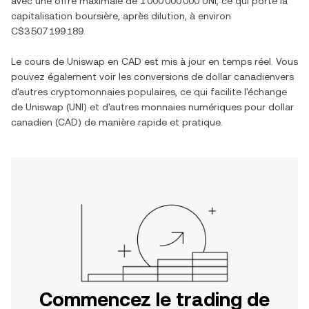
avec une offre maximale de
1 000 000 000 UNI
, ce qui porte la
capitalisation boursière, après dilution, à environ
C$3 507 199 189
.
Le cours de
Uniswap
en
CAD
est mis à jour en temps réel. Vous
pouvez également voir les conversions de
dollar canadien
vers
d'autres cryptomonnaies populaires, ce qui facilite l'échange
de
Uniswap
(
UNI
) et d'autres monnaies numériques pour
dollar
canadien
(
CAD
) de manière rapide et pratique.
Commencez le trading de