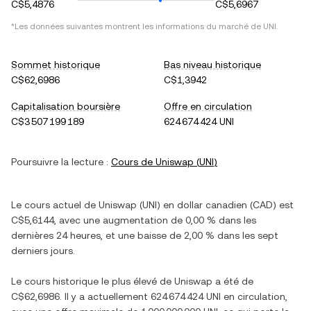
C$5,4876
C$5,6967
*Les données suivantes montrent les informations du marché de
UNI
.
Sommet historique
Bas niveau historique
C$62,6986
C$1,3942
Capitalisation boursière
Offre en circulation
C$3 507 199 189
624 674 424 UNI
Poursuivre la lecture :
Cours de
Uniswap
(
UNI
)
Le cours actuel de
Uniswap
(
UNI
) en
dollar canadien
(
CAD
) est
C$5,6144
, avec
une augmentation
de
0,00 %
dans les
dernières 24 heures, et
une baisse
de
2,00 %
dans les sept
derniers jours.
Le cours historique le plus élevé de
Uniswap
a été de
C$62,6986
. Il y a actuellement
624 674 424 UNI
en circulation,