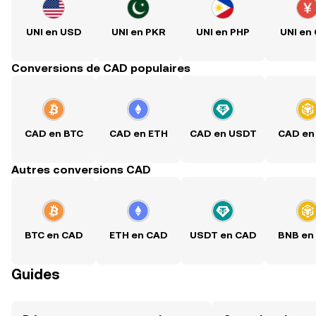
UNI en USD
UNI en PKR
UNI en PHP
UNI en
Conversions de CAD populaires
CAD en BTC
CAD en ETH
CAD en USDT
CAD en
Autres conversions CAD
BTC en CAD
ETH en CAD
USDT en CAD
BNB en
Guides