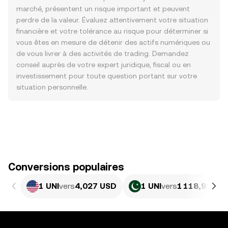
marché, présentent un risque important et peuvent
perdre de la valeur. Évaluez attentivement votre situation
financière et votre tolérance au risque pour déterminer si
vous êtes en mesure de détenir des actifs numériques ou
de vous livrer à des activités de trading. Demandez
conseil auprès de votre expert juridique, fiscal ou en
investissement pour toute question portant sur votre
situation personnelle.
Conversions populaires
1 UNI
vers
4,027 USD
1 UNI
vers
1 118,98 PK