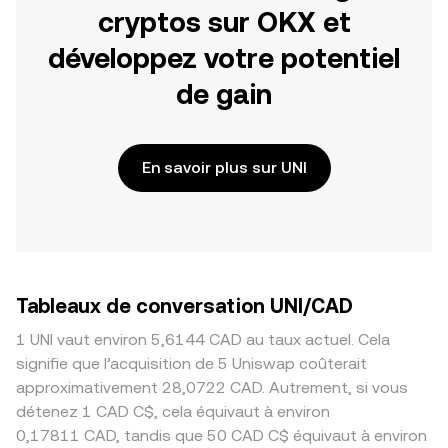
cryptos sur OKX et
développez votre potentiel
de gain
En savoir plus sur UNI
Tableaux de conversation UNI/CAD
1 UNI vaut environ 5,6144 CAD au taux actuel. Cela
signifie que l’acquisition de 5 Uniswap coûterait
approximativement 28,0722 CAD. Autrement, si vous
détenez 1 CAD C$, cela équivaut à environ
0,17811 CAD, tandis que 50 CAD C$ équivaut à environ