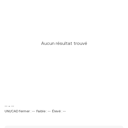
Aucun résultat trouvé
-- ~ --
UNI/CAD fermer : --
Faible : --
Élevé : --