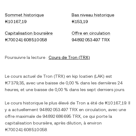
Sommet historique
Bas niveau historique
₭10 167,19
₭153,19
Capitalisation boursière
Offre en circulation
₭700 241 608 510 058
94 892 053 497 TRX
Poursuivre la lecture :
Cours de
Tron
(
TRX
)
Le cours actuel de
Tron
(
TRX
) en
kip loatien
(
LAK
) est
₭7 379,35
, avec
une baisse
de
0,00 %
dans les dernières 24
heures, et
une baisse
de
0,00 %
dans les sept derniers jours.
Le cours historique le plus élevé de
Tron
a été de
₭10 167,19
. Il
y a actuellement
94 892 053 497 TRX
en circulation, avec une
offre maximale de
94 892 686 695 TRX
, ce qui porte la
capitalisation boursière, après dilution, à environ
₭700 241 608 510 058
.