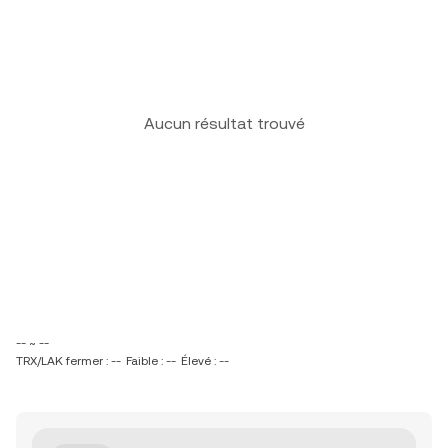
Aucun résultat trouvé
-- ~ --
TRX/LAK fermer : --
Faible : --
Élevé : --