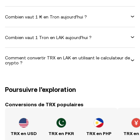
Combien vaut 1 ₭ en Tron aujourd’hui ?
Combien vaut 1 Tron en LAK aujourd’hui ?
Comment convertir TRX en LAK en utilisant le calculateur de
crypto ?
Poursuivre l’exploration
Conversions de TRX populaires
TRX en USD
TRX en PKR
TRX en PHP
TRX en