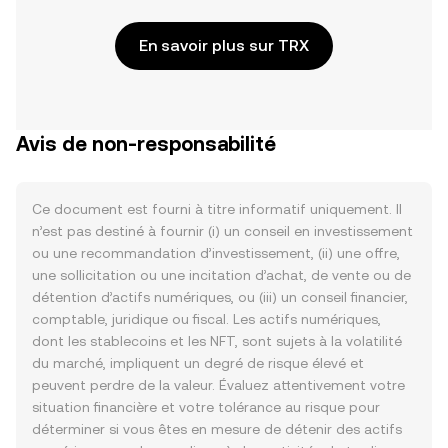
En savoir plus sur TRX
Avis de non-responsabilité
Ce document est fourni à titre informatif uniquement. Il
n’est pas destiné à fournir (i) un conseil en investissement
ou une recommandation d’investissement, (ii) une offre,
une sollicitation ou une incitation d’achat, de vente ou de
détention d’actifs numériques, ou (iii) un conseil financier,
comptable, juridique ou fiscal. Les actifs numériques,
dont les stablecoins et les NFT, sont sujets à la volatilité
du marché, impliquent un degré de risque élevé et
peuvent perdre de la valeur. Évaluez attentivement votre
situation financière et votre tolérance au risque pour
déterminer si vous êtes en mesure de détenir des actifs