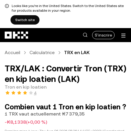
Looks like you're in the United States. Switch to the United States site
for products available in your region.
Switch site
Aller au contenu principal
S'inscrire
Accueil
Calculatrice
TRX en LAK
TRX/LAK : Convertir Tron (TRX)
en kip loatien (LAK)
Tron en kip loatien
4
Combien vaut 1 Tron en kip loatien ?
1 TRX vaut actuellement ₭7 379,35
-₭8,1338
(+0,00 %)