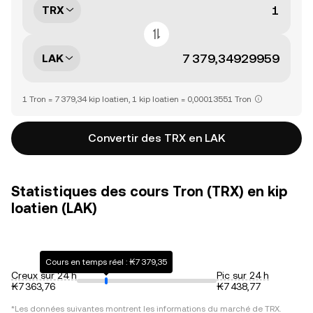
TRX
LAK
1 Tron = 7 379,34 kip loatien, 1 kip loatien = 0,00013551 Tron
Convertir des TRX en LAK
Statistiques des cours Tron (TRX) en kip
loatien (LAK)
Cours en temps réel : ₭7 379,35
Creux sur 24 h
Pic sur 24 h
₭7 363,76
₭7 438,77
*Les données suivantes montrent les informations du marché de
TRX
.