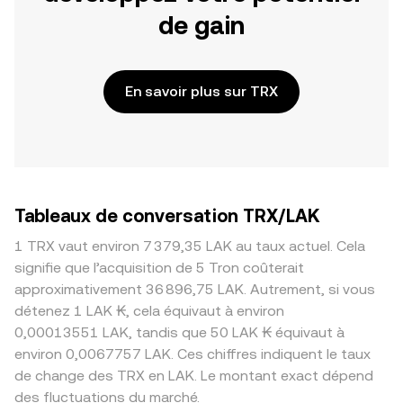
de gain
En savoir plus sur TRX
Tableaux de conversation TRX/LAK
1 TRX vaut environ 7 379,35 LAK au taux actuel. Cela
signifie que l’acquisition de 5 Tron coûterait
approximativement 36 896,75 LAK. Autrement, si vous
détenez 1 LAK ₭, cela équivaut à environ
0,00013551 LAK, tandis que 50 LAK ₭ équivaut à
environ 0,0067757 LAK. Ces chiffres indiquent le taux
de change des TRX en LAK. Le montant exact dépend
des fluctuations du marché.