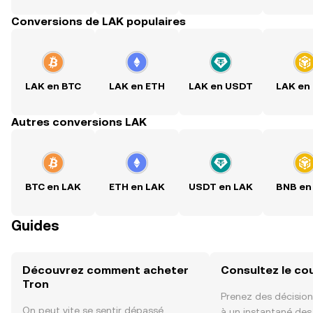
Conversions de LAK populaires
LAK en BTC
LAK en ETH
LAK en USDT
LAK en
Autres conversions LAK
BTC en LAK
ETH en LAK
USDT en LAK
BNB en
Guides
Découvrez comment acheter
Consultez le co
Tron
Prenez des décision
On peut vite se sentir dépassé
à un instantané de