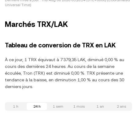
Dernière mise à jour :
Thu Aug 06 2026 05:26:14 (UTC+0000) (Coordinated
Universal Time)
Marchés TRX/LAK
Tableau de conversion de TRX en LAK
À ce jour, 1 TRX équivaut à 7 379,35 LAK, diminué 0,00 % au
cours des dernières 24 heures. Au cours de la semaine
écoulée, Tron (TRX) est diminué 0,00 %. TRX présente une
tendance à la baisse, en diminution 1,00 % au cours des 30
derniers jours.
1 h
24 h
1 sem
1 mois
1 an
2 ans