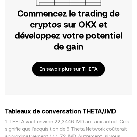
Commencez le trading de
cryptos sur OKX et
développez votre potentiel
de gain
En savoir plus sur THETA
Tableaux de conversation THETA/JMD
1 THETA vaut environ 22,3446 JMD au taux actuel. Cela
signifie que l’acquisition de 5 Theta Network coûterait
approximativement 111,72 JMD. Autrement, si vous