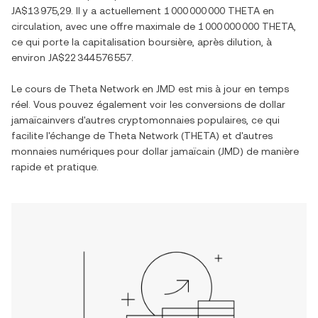
JA$13 975,29
. Il y a actuellement
1 000 000 000 THETA
en
circulation, avec une offre maximale de
1 000 000 000 THETA
,
ce qui porte la capitalisation boursière, après dilution, à
environ
JA$22 344 576 557
.
Le cours de
Theta Network
en
JMD
est mis à jour en temps
réel. Vous pouvez également voir les conversions de
dollar
jamaïcain
vers d'autres cryptomonnaies populaires, ce qui
facilite l'échange de
Theta Network
(
THETA
) et d'autres
monnaies numériques pour
dollar jamaïcain
(
JMD
) de manière
rapide et pratique.