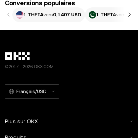
Conversions populaires
1 THETA
vers
0,1407 USD
1 THETA
vers
39,0
©2017 - 2026 OKX.COM
Français/USD
Plus sur OKX
Produits