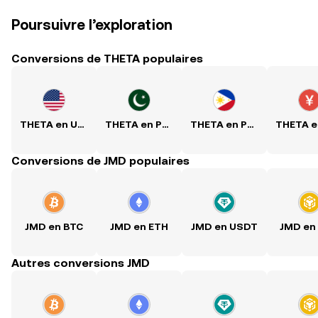
Poursuivre l’exploration
Conversions de THETA populaires
THETA en USD
THETA en PKR
THETA en PHP
Conversions de JMD populaires
JMD en BTC
JMD en ETH
JMD en USDT
JMD en
Autres conversions JMD