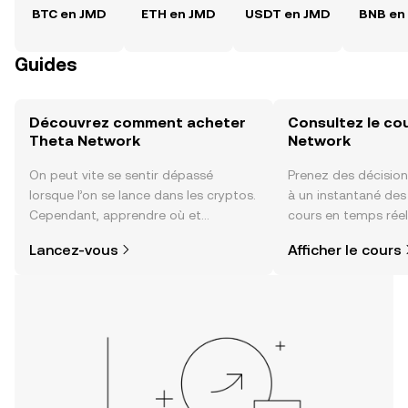
BTC en JMD
ETH en JMD
USDT en JMD
BNB en
Guides
Découvrez comment acheter
Consultez le co
Theta Network
Network
On peut vite se sentir dépassé
Prenez des décision
lorsque l’on se lance dans les cryptos.
à un instantané de
Cependant, apprendre où et
cours en temps rée
comment acheter des cryptos est
Network, du sentime
Lancez-vous
Afficher le cours
plus simple que vous ne l’imaginez.
communauté, des ac
Commencez votre aventure sur
plus encore.
l'application mobile OKX ou
directement ici, sur le site web.