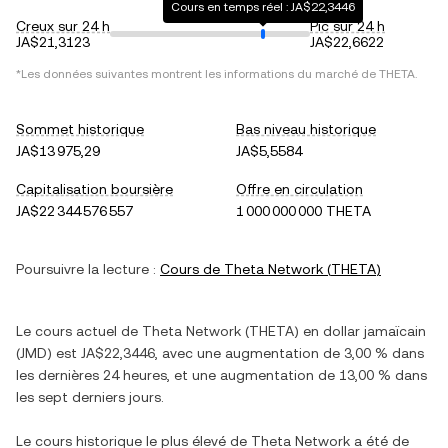
Cours en temps réel : JA$22,3446
Creux sur 24 h
Pic sur 24 h
JA$21,3123
JA$22,6622
*Les données suivantes montrent les informations du marché de
THETA
.
Sommet historique
Bas niveau historique
JA$13 975,29
JA$5,5584
Capitalisation boursière
Offre en circulation
JA$22 344 576 557
1 000 000 000 THETA
Poursuivre la lecture :
Cours de
Theta Network
(
THETA
)
Le cours actuel de
Theta Network
(
THETA
) en
dollar jamaïcain
(
JMD
) est
JA$22,3446
, avec
une augmentation
de
3,00 %
dans
les dernières 24 heures, et
une augmentation
de
13,00 %
dans
les sept derniers jours.
Le cours historique le plus élevé de
Theta Network
a été de