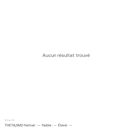
Aucun résultat trouvé
-- ~ --
THETA/JMD fermer : --
Faible : --
Élevé : --