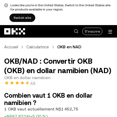
Looks like you're in the United States. Switch to the United States site
for products available in your region.
Switch site
Aller au contenu principal
S'inscrire
Accueil
Calculatrice
OKB en NAD
OKB/NAD : Convertir OKB
(OKB) en dollar namibien (NAD)
OKB en dollar namibien
4,6
Combien vaut 1 OKB en dollar
namibien ?
1 OKB vaut actuellement N$1 452,75
+N$67,6224
(+5,00 %)