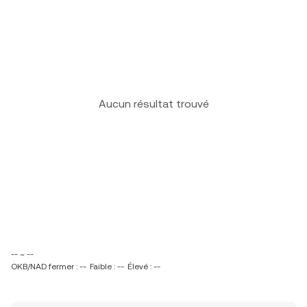
Aucun résultat trouvé
-- ~ --
OKB/NAD fermer : --
Faible : --
Élevé : --