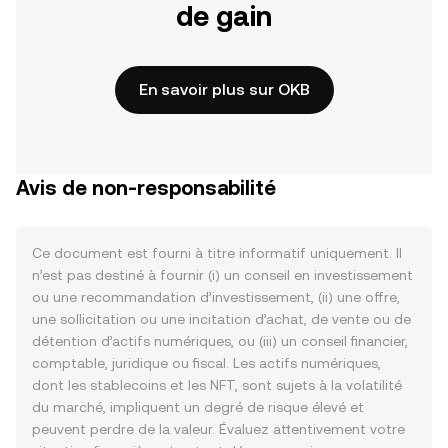
de gain
En savoir plus sur OKB
Avis de non-responsabilité
Ce document est fourni à titre informatif uniquement. Il
n’est pas destiné à fournir (i) un conseil en investissement
ou une recommandation d’investissement, (ii) une offre,
une sollicitation ou une incitation d’achat, de vente ou de
détention d’actifs numériques, ou (iii) un conseil financier,
comptable, juridique ou fiscal. Les actifs numériques,
dont les stablecoins et les NFT, sont sujets à la volatilité
du marché, impliquent un degré de risque élevé et
peuvent perdre de la valeur. Évaluez attentivement votre