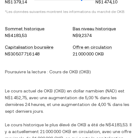
N$1 379,14
N$1 474,10
*Les données suivantes montrent les informations du marché de OKB.
Sommet historique
Bas niveau historique
N$4 183,53
N$9,2374
Capitalisation boursière
Offre en circulation
N$30 507 716 148
21 000 000 OKB
Poursuivre la lecture :
Cours de OKB (OKB)
Le cours actuel de OKB (OKB) en dollar namibien (NAD) est
N$1 452,75, avec une augmentation de 5,00 % dans les
dernières 24 heures, et une augmentation de 4,00 % dans les
sept derniers jours.
Le cours historique le plus élevé de OKB a été de N$4 183,53. Il
y a actuellement 21 000 000 OKB en circulation, avec une offre