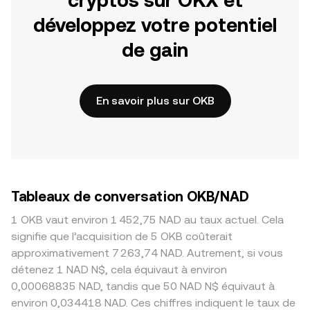
cryptos sur OKX et
développez votre potentiel
de gain
En savoir plus sur OKB
Tableaux de conversation OKB/NAD
1 OKB vaut environ 1 452,75 NAD au taux actuel. Cela
signifie que l’acquisition de 5 OKB coûterait
approximativement 7 263,74 NAD. Autrement, si vous
détenez 1 NAD N$, cela équivaut à environ
0,00068835 NAD, tandis que 50 NAD N$ équivaut à
environ 0,034418 NAD. Ces chiffres indiquent le taux de