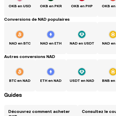
OKB en USD
OKB en PKR
OKB en PHP
OKB en
Conversions de NAD populaires
NAD en BTC
NAD en ETH
NAD en USDT
NAD en
Autres conversions NAD
BTC en NAD
ETH en NAD
USDT en NAD
BNB en
Guides
Découvrez comment acheter
Consultez le co