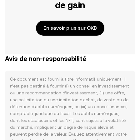
de gain
En savoir plus sur OKB
Avis de non-responsabilité
Ce document est fourni à titre informatif uniquement. Il
n’est pas destiné à fournir (i) un conseil en investissement
ou une recommandation d’investissement, (ii) une offre,
une sollicitation ou une incitation d’achat, de vente ou de
détention d’actifs numériques, ou (iii) un conseil financier,
comptable, juridique ou fiscal. Les actifs numériques,
dont les stablecoins et les NFT, sont sujets à la volatilité
du marché, impliquent un degré de risque élevé et
peuvent perdre de la valeur. Évaluez attentivement votre