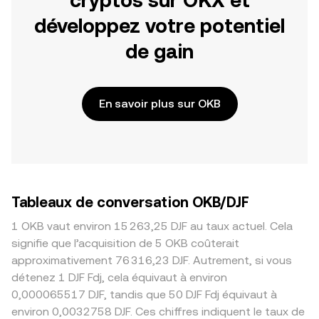
cryptos sur OKX et
développez votre potentiel
de gain
En savoir plus sur OKB
Tableaux de conversation OKB/DJF
1 OKB vaut environ 15 263,25 DJF au taux actuel. Cela
signifie que l’acquisition de 5 OKB coûterait
approximativement 76 316,23 DJF. Autrement, si vous
détenez 1 DJF Fdj, cela équivaut à environ
0,000065517 DJF, tandis que 50 DJF Fdj équivaut à
environ 0,0032758 DJF. Ces chiffres indiquent le taux de