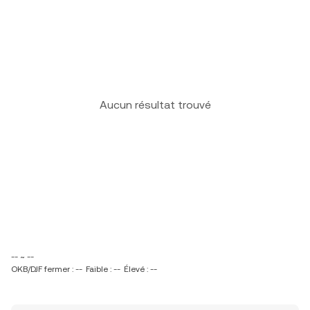
Aucun résultat trouvé
-- ~ --
OKB/DJF fermer : --
Faible : --
Élevé : --