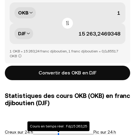
OKB
DJF
1 OKB = 15 263,24 franc djiboutien, 1 franc djiboutien = 0,0₄65517
OKB
Convertir des OKB en DJF
Statistiques des cours OKB (OKB) en franc
djiboutien (DJF)
Cours en temps réel : Fdj15 263,25
Creux sur 24 h
Pic sur 24 h