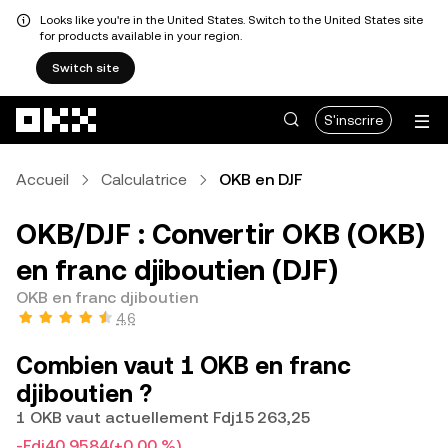
Looks like you're in the United States. Switch to the United States site
for products available in your region.
Switch site
Aller au contenu principal
S'inscrire
Accueil
Calculatrice
OKB en DJF
OKB/DJF : Convertir OKB (OKB)
en franc djiboutien (DJF)
OKB en franc djiboutien
4,6
Combien vaut 1 OKB en franc
djiboutien ?
1 OKB vaut actuellement Fdj15 263,25
-Fdj40,9584
(+0,00 %)