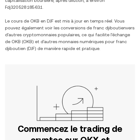
capitalisation boursière, après dilution, à environ
Fdj320 528 185 631
.
Le cours de
OKB
en
DJF
est mis à jour en temps réel. Vous
pouvez également voir les conversions de
franc djiboutien
vers
d'autres cryptomonnaies populaires, ce qui facilite l'échange
de
OKB
(
OKB
) et d'autres monnaies numériques pour
franc
djiboutien
(
DJF
) de manière rapide et pratique.
Commencez le trading de