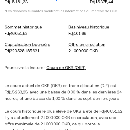
Fdj15 181,33
Fdj15 375,44
*Les données suivantes montrent les informations du marché de
OKB
.
Sommet historique
Bas niveau historique
Fdj46 051,52
Fdj101,68
Capitalisation boursière
Offre en circulation
Fdj320 528 185 631
21 000 000 OKB
Poursuivre la lecture :
Cours de
OKB
(
OKB
)
Le cours actuel de
OKB
(
OKB
) en
franc djiboutien
(
DJF
) est
Fdj15 263,25
, avec
une baisse
de
0,00 %
dans les dernières 24
heures, et
une baisse
de
1,00 %
dans les sept derniers jours.
Le cours historique le plus élevé de
OKB
a été de
Fdj46 051,52
.
Il y a actuellement
21 000 000 OKB
en circulation, avec une
offre maximale de
21 000 000 OKB
, ce qui porte la