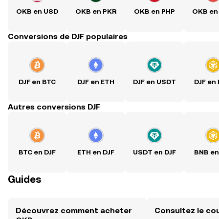
OKB en USD
OKB en PKR
OKB en PHP
OKB en
Conversions de DJF populaires
DJF en BTC
DJF en ETH
DJF en USDT
DJF en
Autres conversions DJF
BTC en DJF
ETH en DJF
USDT en DJF
BNB en
Guides
Découvrez comment acheter
Consultez le co