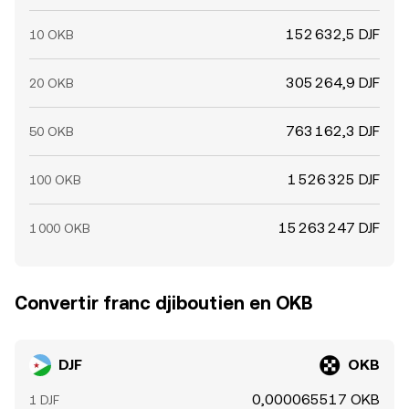
152 632,5 DJF
10 OKB
305 264,9 DJF
20 OKB
763 162,3 DJF
50 OKB
1 526 325 DJF
100 OKB
15 263 247 DJF
1 000 OKB
Convertir franc djiboutien en OKB
DJF
OKB
0,000065517 OKB
1 DJF