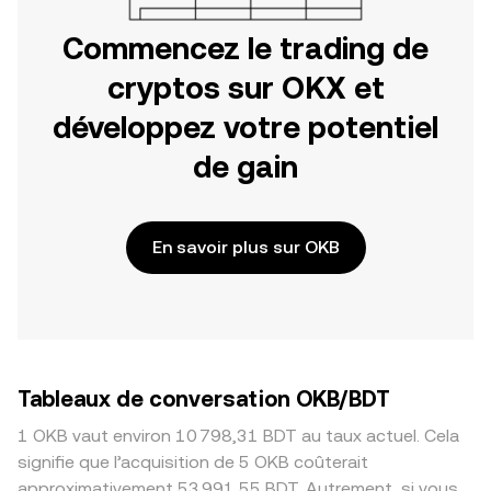
Commencez le trading de
cryptos sur OKX et
développez votre potentiel
de gain
En savoir plus sur OKB
Tableaux de conversation OKB/BDT
1 OKB vaut environ 10 798,31 BDT au taux actuel. Cela
signifie que l’acquisition de 5 OKB coûterait
approximativement 53 991,55 BDT. Autrement, si vous