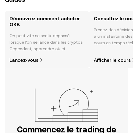
Découvrez comment acheter
Consultez le co
OKB
Prenez des décision
On peut vite se sentir dépassé
à un instantané de
lorsque l’on se lance dans les cryptos.
cours en temps rée
Cependant, apprendre où et
sentiment de la co
comment acheter des cryptos est
actualités et bien p
Lancez-vous
Afficher le cours
plus simple que vous ne l’imaginez.
Commencez votre aventure sur
l'application mobile OKX ou
directement ici, sur le site web.
Commencez le trading de