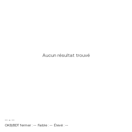
Aucun résultat trouvé
-- ~ --
OKB/BDT fermer : --
Faible : --
Élevé : --