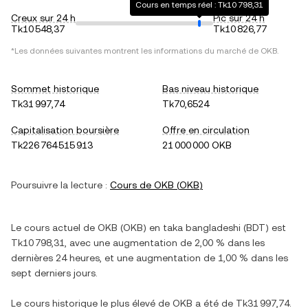
Cours en temps réel : Tk10 798,31
Creux sur 24 h
Pic sur 24 h
Tk10 548,37
Tk10 826,77
*Les données suivantes montrent les informations du marché de
OKB
.
Sommet historique
Bas niveau historique
Tk31 997,74
Tk70,6524
Capitalisation boursière
Offre en circulation
Tk226 764 515 913
21 000 000 OKB
Poursuivre la lecture :
Cours de
OKB
(
OKB
)
Le cours actuel de
OKB
(
OKB
) en
taka bangladeshi
(
BDT
) est
Tk10 798,31
, avec
une augmentation
de
2,00 %
dans les
dernières 24 heures, et
une augmentation
de
1,00 %
dans les
sept derniers jours.
Le cours historique le plus élevé de
OKB
a été de
Tk31 997,74
.