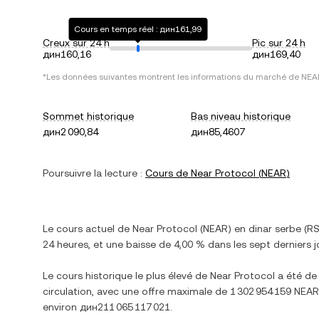
Cours en temps réel : дин161,99
Creux sur 24 h
Pic sur 24 h
дин160,16
дин169,40
*Les données suivantes montrent les informations du marché de
NEA
Sommet historique
Bas niveau historique
дин2 090,84
дин85,4607
Poursuivre la lecture :
Cours de
Near Protocol
(
NEAR
)
Le cours actuel de
Near Protocol
(
NEAR
) en
dinar serbe
(
R
24 heures, et
une baisse
de
4,00 %
dans les sept derniers j
Le cours historique le plus élevé de
Near Protocol
a été d
circulation, avec une offre maximale de
1 302 954 159 NEAR
environ
дин211 065 117 021
.