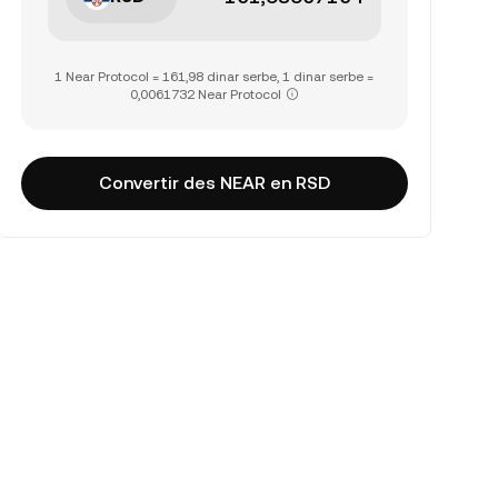
1 Near Protocol = 161,98 dinar serbe, 1 dinar serbe =
0,0061732 Near Protocol
Convertir des NEAR en RSD