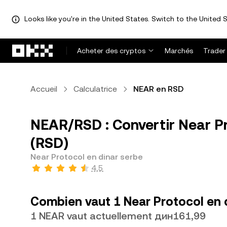
Looks like you're in the United States. Switch to the United S
Aller au contenu principal
Acheter des cryptos
Marchés
Trader
Accueil
Calculatrice
NEAR en RSD
NEAR/RSD : Convertir Near Pr
(RSD)
Near Protocol en dinar serbe
4,5
Combien vaut 1 Near Protocol en 
1 NEAR vaut actuellement дин161,99