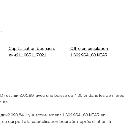
R
.
Capitalisation boursière
Offre en circulation
дин211 065 117 021
1 302 954 163 NEAR
SD
) est
дин161,99
, avec
une baisse
de
4,00 %
dans les dernières
ours.
e
дин2 090,84
. Il y a actuellement
1 302 954 163 NEAR
en
, ce qui porte la capitalisation boursière, après dilution, à