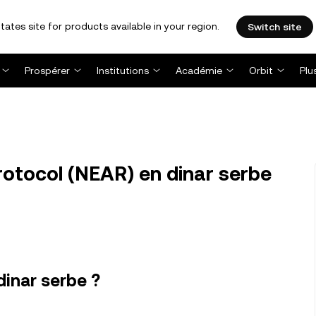
tates site for products available in your region.
Switch site
Prospérer
Institutions
Académie
Orbit
Plu
otocol (NEAR) en dinar serbe
dinar serbe ?