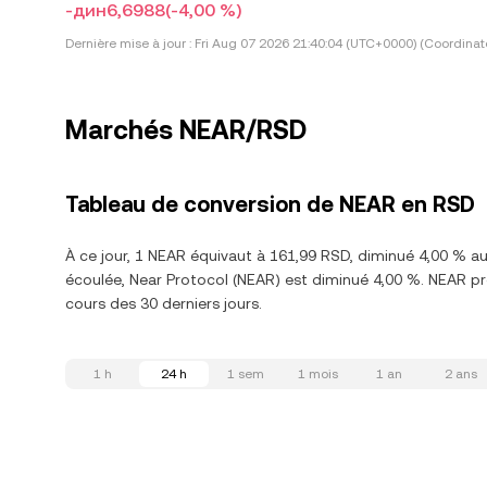
-дин6,6988
(-4,00 %)
Dernière mise à jour :
Fri Aug 07 2026 21:40:04 (UTC+0000) (Coordinat
Marchés NEAR/RSD
Tableau de conversion de NEAR en RSD
À ce jour, 1 NEAR équivaut à 161,99 RSD, diminué 4,00 % a
écoulée, Near Protocol (NEAR) est diminué 4,00 %. NEAR pr
cours des 30 derniers jours.
1 h
24 h
1 sem
1 mois
1 an
2 ans