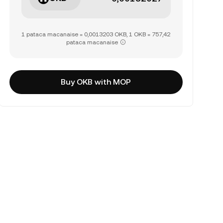
1 pataca macanaise = 0,0013203 OKB, 1 OKB = 757,42
pataca macanaise
Buy OKB with MOP