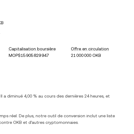
KB
.
Capitalisation boursière
Offre en circulation
MOP$15 905 829 947
21 000 000 OKB
 Il a
diminué
4,00 %
au cours des dernières 24 heures, et
mps réel. De plus, notre outil de conversion inclut une liste
 contre
OKB
et d’autres cryptomonnaies.