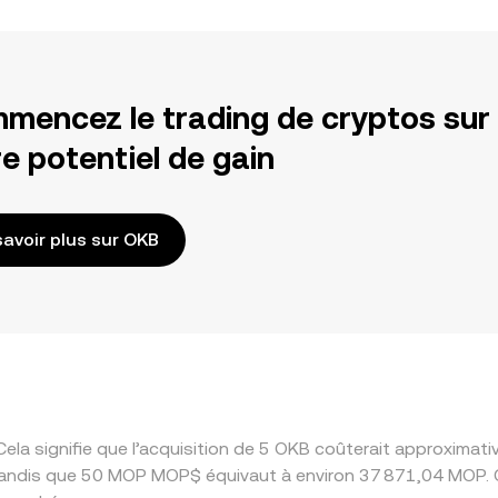
mencez le trading de cryptos sur
e potentiel de gain
savoir plus sur OKB
ela signifie que l’acquisition de 5 OKB coûterait approxim
andis que 50 MOP MOP$ équivaut à environ 37 871,04 MOP. C