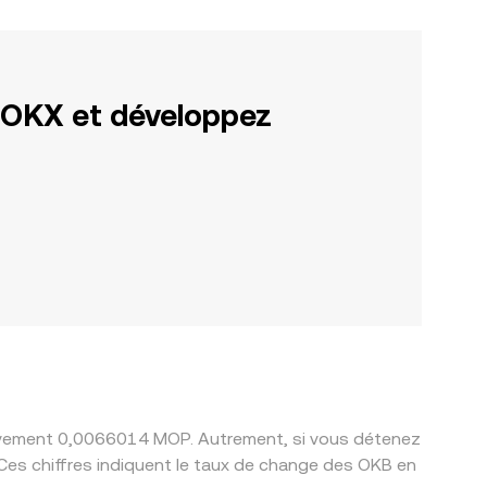
 OKX et développez
ativement 0,0066014 MOP. Autrement, si vous détenez
es chiffres indiquent le taux de change des OKB en