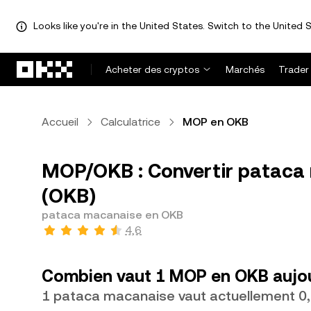
Looks like you're in the United States. Switch to the United S
Aller au contenu principal
Acheter des cryptos
Marchés
Trader
Accueil
Calculatrice
MOP en OKB
MOP/OKB : Convertir pataca
(OKB)
pataca macanaise en OKB
4,6
Combien vaut 1 MOP en OKB aujou
1 pataca macanaise vaut actuellement 