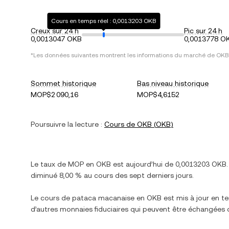
Cours en temps réel : 0,0013203 OKB
Creux sur 24 h
Pic sur 24 h
0,0013047 OKB
0,0013778 O
*Les données suivantes montrent les informations du marché de
OKB
Sommet historique
Bas niveau historique
MOP$2 090,16
MOP$4,6152
Poursuivre la lecture :
Cours de
OKB
(
OKB
)
Le taux de
MOP
en
OKB
est aujourd’hui de
0,0013203
OKB
.
diminué
8,00 %
au cours des sept derniers jours.
Le cours de
pataca macanaise
en
OKB
est mis à jour en te
d’autres monnaies fiduciaires qui peuvent être échangées