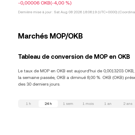
-0,00006 OKB
(-4,00 %)
Dernière mise à jour :
Sat Aug 08 2026 18:06:19 (UTC+0000) (Coordina
Marchés MOP/OKB
Tableau de conversion de MOP en OKB
Le taux de MOP en OKB est aujourd’hui de 0,0013203 OKB, 
la semaine passée, OKB a diminué 8,00 %. OKB (OKB) prése
des 30 derniers jours.
1 h
24 h
1 sem
1 mois
1 an
2 ans