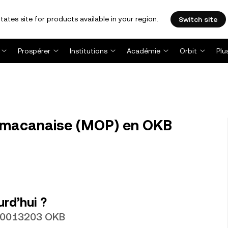
tates site for products available in your region.
Switch site
Prospérer
Institutions
Académie
Orbit
Plu
 macanaise (MOP) en OKB
rd’hui ?
0,0013203 OKB