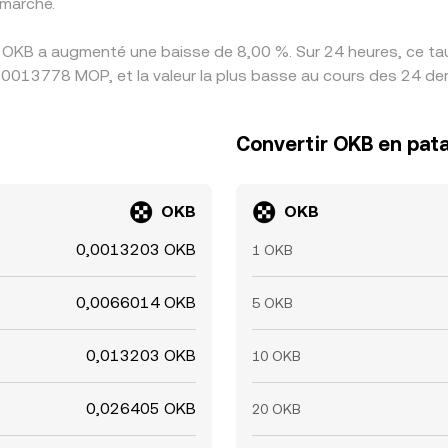
marché.
 OKB a augmenté une baisse de 8,00 %. Sur 24 heures, ce taux
0013778 MOP, et la valeur la plus basse au cours des 24 de
Convertir OKB en pat
OKB
OKB
0,0013203 OKB
1 OKB
0,0066014 OKB
5 OKB
0,013203 OKB
10 OKB
0,026405 OKB
20 OKB