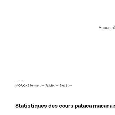
Aucun ré
-- ~ --
MOP/OKB fermer : --
Faible : --
Élevé : --
Statistiques des cours pataca macanai