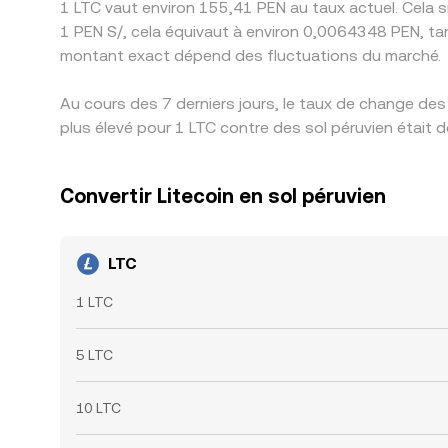
1 LTC vaut environ 155,41 PEN au taux actuel. Cela s
1 PEN S/, cela équivaut à environ 0,0064348 PEN, ta
montant exact dépend des fluctuations du marché.
Au cours des 7 derniers jours, le taux de change de
plus élevé pour 1 LTC contre des sol péruvien était 
Convertir Litecoin en sol péruvien
LTC
1 LTC
5 LTC
10 LTC