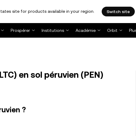
tates site for products available in your region.
Switch site
Prospérer
Institutions
Académie
Orbit
Plu
(LTC) en sol péruvien (PEN)
ruvien ?