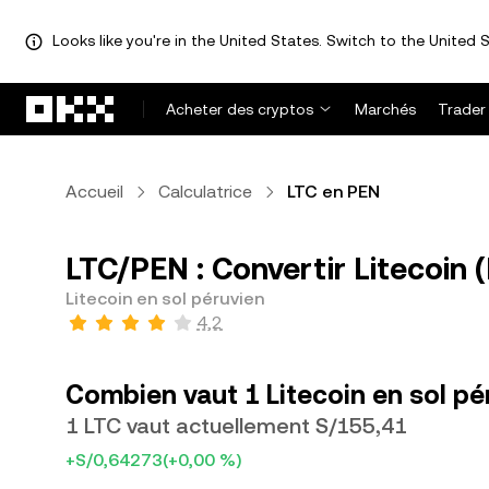
Looks like you're in the United States. Switch to the United S
Aller au contenu principal
Acheter des cryptos
Marchés
Trader
Accueil
Calculatrice
LTC en PEN
LTC/PEN : Convertir Litecoin 
Litecoin en sol péruvien
4,2
Combien vaut 1 Litecoin en sol pé
1 LTC vaut actuellement S/155,41
+S/0,64273
(+0,00 %)