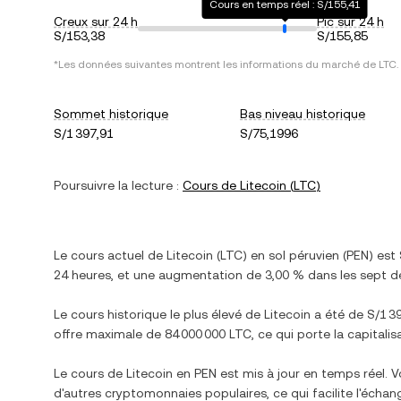
Cours en temps réel : S/155,41
Creux sur 24 h
Pic sur 24 h
S/153,38
S/155,85
*Les données suivantes montrent les informations du marché de
LTC
.
Sommet historique
Bas niveau historique
S/1 397,91
S/75,1996
Poursuivre la lecture :
Cours de
Litecoin
(
LTC
)
Le cours actuel de
Litecoin
(
LTC
) en
sol péruvien
(
PEN
) est
24 heures, et
une augmentation
de
3,00 %
dans les sept de
Le cours historique le plus élevé de
Litecoin
a été de
S/1 3
offre maximale de
84 000 000 LTC
, ce qui porte la capitali
Le cours de
Litecoin
en
PEN
est mis à jour en temps réel. 
d'autres cryptomonnaies populaires, ce qui facilite l'écha