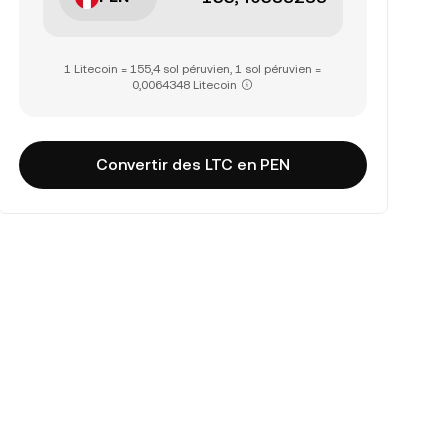
1 Litecoin = 155,4 sol péruvien, 1 sol péruvien =
0,0064348 Litecoin
Convertir des LTC en PEN