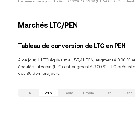
Dernière mise à jour :
Fri Aug 07 2026 16:53:39 (UTC+0000) (Coordinat
Marchés LTC/PEN
Tableau de conversion de LTC en PEN
À ce jour, 1 LTC équivaut à 155,41 PEN, augmenté 0,00 % a
écoulée, Litecoin (LTC) est augmenté 3,00 %. LTC présent
des 30 derniers jours.
1 h
24 h
1 sem
1 mois
1 an
2 ans