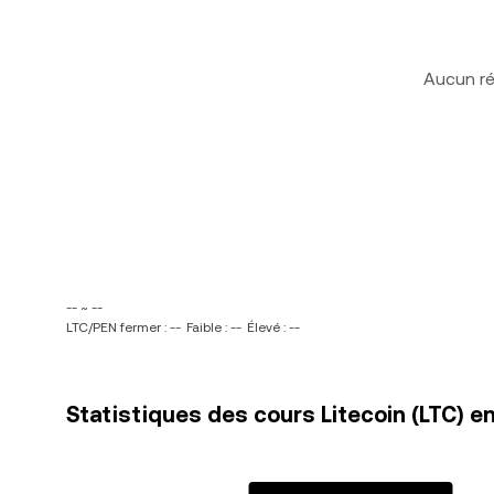
Aucun ré
-- ~ --
LTC/PEN fermer : --
Faible : --
Élevé : --
Statistiques des cours Litecoin (LTC) en