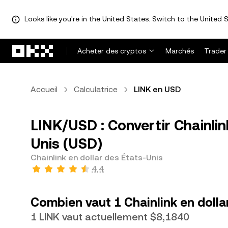
Looks like you're in the United States. Switch to the United S
Aller au contenu principal
Acheter des cryptos
Marchés
Trader
Accueil
Calculatrice
LINK en USD
LINK/USD : Convertir Chainlin
Unis (USD)
Chainlink en dollar des États-Unis
4,4
Combien vaut 1 Chainlink en dolla
1 LINK vaut actuellement $8,1840