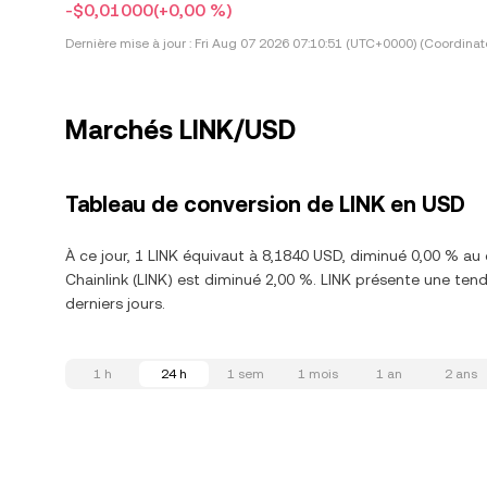
-$0,01000
(+0,00 %)
Dernière mise à jour :
Fri Aug 07 2026 07:10:51 (UTC+0000) (Coordinat
Marchés LINK/USD
Tableau de conversion de LINK en USD
À ce jour, 1 LINK équivaut à 8,1840 USD, diminué 0,00 % au
Chainlink (LINK) est diminué 2,00 %. LINK présente une te
derniers jours.
1 h
24 h
1 sem
1 mois
1 an
2 ans