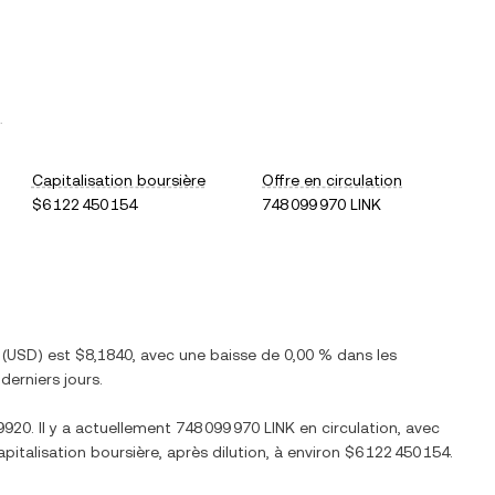
.
Capitalisation boursière
Offre en circulation
$6 122 450 154
748 099 970 LINK
(
USD
) est
$8,1840
, avec
une baisse
de
0,00 %
dans les
derniers jours.
9920
. Il y a actuellement
748 099 970 LINK
en circulation, avec
capitalisation boursière, après dilution, à environ
$6 122 450 154
.