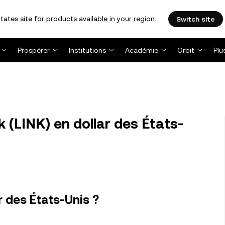
tates site for products available in your region.
Switch site
Prospérer
Institutions
Académie
Orbit
Plu
k (LINK) en dollar des États-
r des États-Unis ?