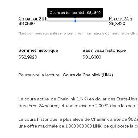
Cours en temps réel : $8,1840
Creux sur 24 h
Pic sur 24 h
$8,0560
$8,3420
*Les données suivantes montrent les informations du marché de
LINK
Sommet historique
Bas niveau historique
$52,9920
$0,16000
Poursuivre la lecture :
Cours de
Chainlink
(
LINK
)
Le cours actuel de
Chainlink
(
LINK
) en
dollar des États-Unis
dernières 24 heures, et
une baisse
de
2,00 %
dans les sept 
Le cours historique le plus élevé de
Chainlink
a été de
$52,
une offre maximale de
1 000 000 000 LINK
, ce qui porte la 