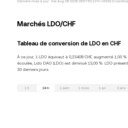
Dernière mise à jour :
Sat Aug 08 2026 09:57:50 (UTC+0000) (Coordina
Marchés LDO/CHF
Tableau de conversion de LDO en CHF
À ce jour, 1 LDO équivaut à 0,23408 CHF, augmenté 1,00 % 
écoulée, Lido DAO (LDO) est diminué 13,00 %. LDO présent
30 derniers jours.
1 h
24 h
1 sem
1 mois
1 an
2 ans