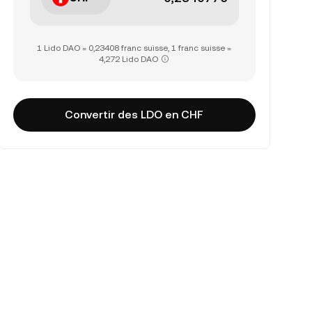
1 Lido DAO = 0,23408 franc suisse, 1 franc suisse =
4,272 Lido DAO
Convertir des LDO en CHF