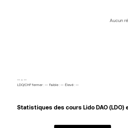
Aucun ré
-- ~ --
LDO/CHF fermer : --
Faible : --
Élevé : --
Statistiques des cours Lido DAO (LDO) 