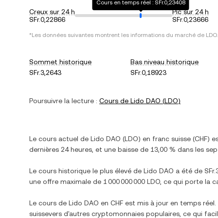
Cours en temps réel : SFr.0,23408
Creux sur 24 h
Pic sur 24 h
SFr.0,22866
SFr.0,23666
*Les données suivantes montrent les informations du marché de
LDO
.
Sommet historique
Bas niveau historique
SFr.3,2643
SFr.0,18923
Poursuivre la lecture :
Cours de
Lido DAO
(
LDO
)
Le cours actuel de
Lido DAO
(
LDO
) en
franc suisse
(
CHF
) e
dernières 24 heures, et
une baisse
de
13,00 %
dans les sept
Le cours historique le plus élevé de
Lido DAO
a été de
SFr.
une offre maximale de
1 000 000 000 LDO
, ce qui porte la c
Le cours de
Lido DAO
en
CHF
est mis à jour en temps réel
suisse
vers d'autres cryptomonnaies populaires, ce qui faci