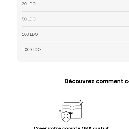
20 LDO
50 LDO
100 LDO
1 000 LDO
Découvrez comment con
Créer votre compte OKX gratuit