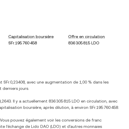
Capitalisation boursière
Offre en circulation
SFr.195 760 458
836 305 815 LDO
st
SFr.0,23408
, avec
une augmentation
de
1,00 %
dans les
 derniers jours.
3,2643
. Il y a actuellement
836 305 815 LDO
en circulation, avec
apitalisation boursière, après dilution, à environ
SFr.195 760 458
.
. Vous pouvez également voir les conversions de
franc
lite l'échange de
Lido DAO
(
LDO
) et d'autres monnaies