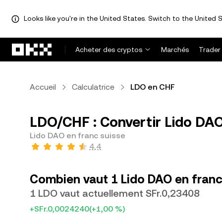
Looks like you're in the United States. Switch to the United S
Aller au contenu principal
Acheter des cryptos
Marchés
Trader
Accueil
Calculatrice
LDO en CHF
LDO/CHF : Convertir Lido DAO
Lido DAO en franc suisse
4,4
Combien vaut 1 Lido DAO en franc
1 LDO vaut actuellement SFr.0,23408
+SFr.0,0024240
(+1,00 %)