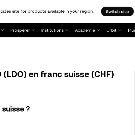
tates site for products available in your region.
Switch site
Prospérer
Institutions
Académie
Orbit
Plu
 (LDO) en franc suisse (CHF)
 suisse ?