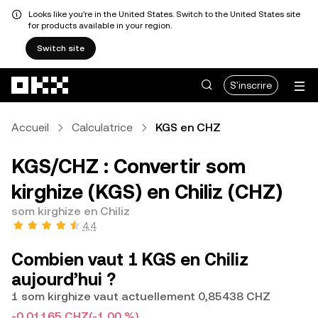
Looks like you're in the United States. Switch to the United States site
for products available in your region.
Switch site
Aller au contenu principal
S'inscrire
Accueil
Calculatrice
KGS en CHZ
KGS/CHZ : Convertir som
kirghize (KGS) en Chiliz (CHZ)
som kirghize en Chiliz
4,4
Combien vaut 1 KGS en Chiliz
aujourd’hui ?
1 som kirghize vaut actuellement 0,85438 CHZ
-0,01165 CHZ
(-1,00 %)