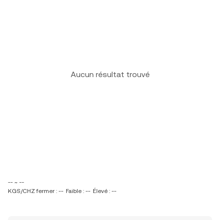
Aucun résultat trouvé
-- ~ --
KGS/CHZ fermer : --
Faible : --
Élevé : --