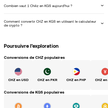
Combien vaut 1 Chiliz en KGS aujourd’hui ?
Comment convertir CHZ en KGS en utilisant le calculateur
de crypto ?
Poursuivre l’exploration
Conversions de CHZ populaires
CHZ en USD
CHZ en PKR
CHZ en PHP
CHZ en
Conversions de KGS populaires