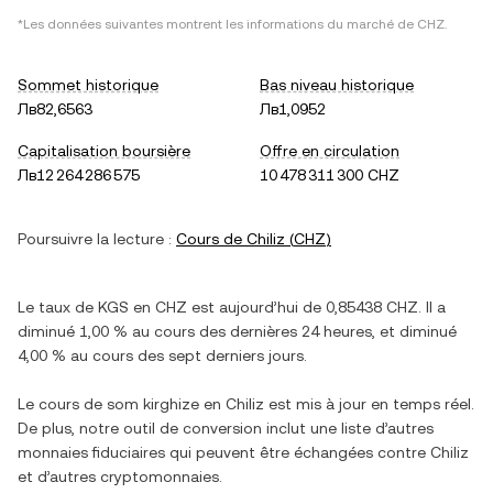
*Les données suivantes montrent les informations du marché de
CHZ
.
Sommet historique
Bas niveau historique
Лв82,6563
Лв1,0952
Capitalisation boursière
Offre en circulation
Лв12 264 286 575
10 478 311 300 CHZ
Poursuivre la lecture :
Cours de
Chiliz
(
CHZ
)
Le taux de
KGS
en
CHZ
est aujourd’hui de
0,85438
CHZ
. Il a
diminué
1,00 %
au cours des dernières 24 heures, et
diminué
4,00 %
au cours des sept derniers jours.
Le cours de
som kirghize
en
Chiliz
est mis à jour en temps réel.
De plus, notre outil de conversion inclut une liste d’autres
monnaies fiduciaires qui peuvent être échangées contre
Chiliz
et d’autres cryptomonnaies.