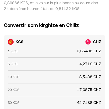
0,86866 KGS, et la valeur la plus basse au cours des
24 dernières heures était de 0,81132 KGS.
Convertir som kirghize en Chiliz
KGS
CHZ
0,85438 CHZ
1 KGS
4,2719 CHZ
5 KGS
8,5438 CHZ
10 KGS
17,0875 CHZ
20 KGS
42,7188 CHZ
50 KGS