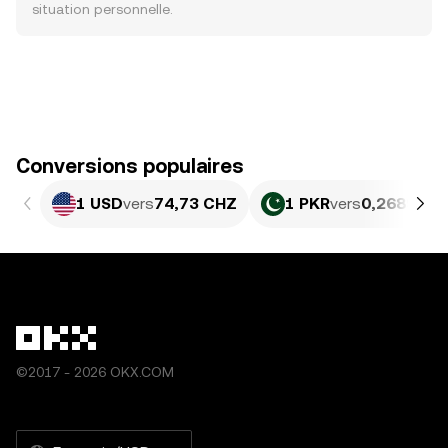
situation personnelle.
Conversions populaires
1 USD
vers
74,73 CHZ
1 PKR
vers
0,26897 C
©2017 - 2026 OKX.COM