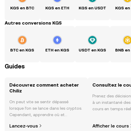
KGS en BTC
KGS en ETH
KGS en USDT
KGS en
Autres conversions KGS
BTC en KGS
ETH en KGS
USDT en KGS
BNB en
Guides
Découvrez comment acheter
Consultez le cou
Chiliz
Prenez des décision
On peut vite se sentir dépassé
à un instantané de
lorsque l’on se lance dans les cryptos.
cours en temps réel 
Cependant, apprendre où et
sentiment de la co
comment acheter des cryptos est
actualités et bien p
Lancez-vous
Afficher le cours
plus simple que vous ne l’imaginez.