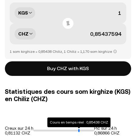
KGS
CHZ
1 som kirghize = 0,85438 Chiliz, 1 Chiliz = 1,170 som kirghize
Buy CHZ with KGS
Statistiques des cours som kirghize (KGS)
en Chiliz (CHZ)
Cours en temps réel : 0,85438 CHZ
Creux sur 24 h
Pic sur 24 h
0,81132 CHZ
0,86866 CHZ