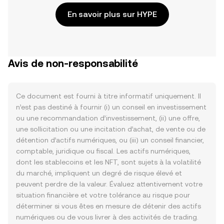
En savoir plus sur HYPE
Avis de non-responsabilité
Ce document est fourni à titre informatif uniquement. Il
n’est pas destiné à fournir (i) un conseil en investissement
ou une recommandation d’investissement, (ii) une offre,
une sollicitation ou une incitation d’achat, de vente ou de
détention d’actifs numériques, ou (iii) un conseil financier,
comptable, juridique ou fiscal. Les actifs numériques,
dont les stablecoins et les NFT, sont sujets à la volatilité
du marché, impliquent un degré de risque élevé et
peuvent perdre de la valeur. Évaluez attentivement votre
situation financière et votre tolérance au risque pour
déterminer si vous êtes en mesure de détenir des actifs
numériques ou de vous livrer à des activités de trading.