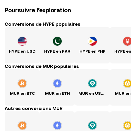
Poursuivre l’exploration
Conversions de HYPE populaires
HYPE en USD
HYPE en PKR
HYPE en PHP
HYPE e
Conversions de MUR populaires
MUR en BTC
MUR en ETH
MUR en USDT
MUR en
Autres conversions MUR