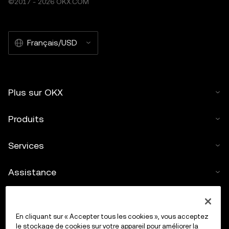
©2017 - 2026 OKX.COM
Français/USD
Plus sur OKX
Produits
Services
Assistance
Acheter des cryptos
En cliquant sur « Accepter tous les cookies », vous acceptez
Calculateur de cryptos
le stockage de cookies sur votre appareil pour améliorer la