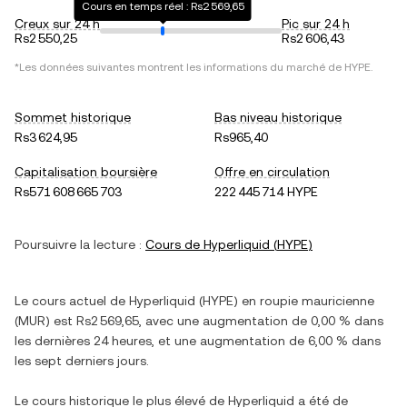
Cours en temps réel : Rs2 569,65
Creux sur 24 h
Pic sur 24 h
Rs2 550,25
Rs2 606,43
*Les données suivantes montrent les informations du marché de
HYPE
.
Sommet historique
Bas niveau historique
Rs3 624,95
Rs965,40
Capitalisation boursière
Offre en circulation
Rs571 608 665 703
222 445 714 HYPE
Poursuivre la lecture :
Cours de
Hyperliquid
(
HYPE
)
Le cours actuel de
Hyperliquid
(
HYPE
) en
roupie mauricienne
(
MUR
) est
Rs2 569,65
, avec
une augmentation
de
0,00 %
dans
les dernières 24 heures, et
une augmentation
de
6,00 %
dans
les sept derniers jours.
Le cours historique le plus élevé de
Hyperliquid
a été de