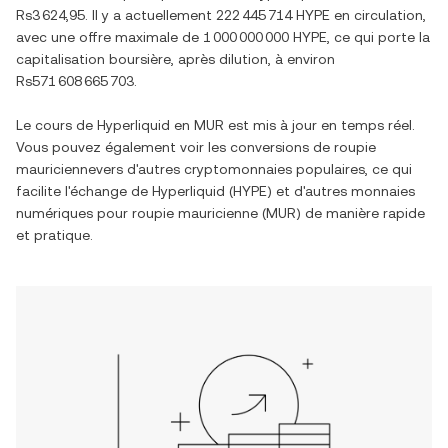
Rs3 624,95
. Il y a actuellement
222 445 714 HYPE
en circulation,
avec une offre maximale de
1 000 000 000 HYPE
, ce qui porte la
capitalisation boursière, après dilution, à environ
Rs571 608 665 703
.
Le cours de
Hyperliquid
en
MUR
est mis à jour en temps réel.
Vous pouvez également voir les conversions de
roupie
mauricienne
vers d'autres cryptomonnaies populaires, ce qui
facilite l'échange de
Hyperliquid
(
HYPE
) et d'autres monnaies
numériques pour
roupie mauricienne
(
MUR
) de manière rapide
et pratique.