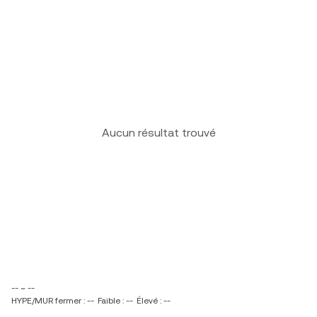
Aucun résultat trouvé
-- ~ --
HYPE/MUR fermer : --
Faible : --
Élevé : --