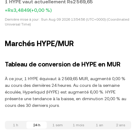
1 HYPE vaut actuellement Rs2 569,65
+Rs3,4849
(+0,00 %)
Dernière mise à jour :
Sun Aug 09 2026 13:54:56 (UTC+0000) (Coordinated
Universal Time)
Marchés HYPE/MUR
Tableau de conversion de HYPE en MUR
À ce jour, 1 HYPE équivaut à 2 569,65 MUR, augmenté 0,00 %
au cours des dernières 24 heures. Au cours de la semaine
écoulée, Hyperliquid (HYPE) est augmenté 6,00 %. HYPE
présente une tendance à la baisse, en diminution 20,00 % au
cours des 30 derniers jours.
1 h
24 h
1 sem
1 mois
1 an
2 ans