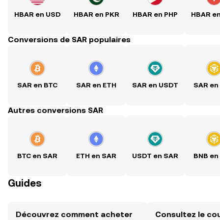
HBAR en USD
HBAR en PKR
HBAR en PHP
HBAR e
Conversions de SAR populaires
SAR en BTC
SAR en ETH
SAR en USDT
SAR en
Autres conversions SAR
BTC en SAR
ETH en SAR
USDT en SAR
BNB en
Guides
Découvrez comment acheter
Consultez le co