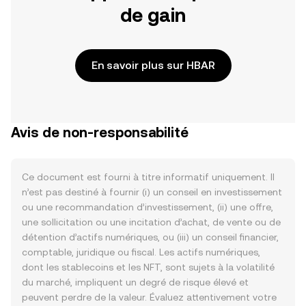
de gain
En savoir plus sur HBAR
Avis de non-responsabilité
Ce document est fourni à titre informatif uniquement. Il
n’est pas destiné à fournir (i) un conseil en investissement
ou une recommandation d’investissement, (ii) une offre,
une sollicitation ou une incitation d’achat, de vente ou de
détention d’actifs numériques, ou (iii) un conseil financier,
comptable, juridique ou fiscal. Les actifs numériques,
dont les stablecoins et les NFT, sont sujets à la volatilité
du marché, impliquent un degré de risque élevé et
peuvent perdre de la valeur. Évaluez attentivement votre