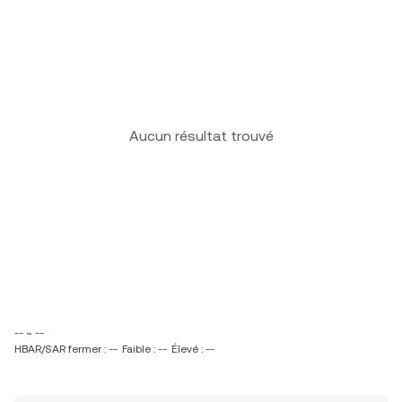
Aucun résultat trouvé
-- ~ --
HBAR/SAR fermer : --
Faible : --
Élevé : --