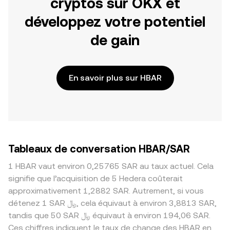
cryptos sur OKX et
développez votre potentiel
de gain
En savoir plus sur HBAR
Tableaux de conversation HBAR/SAR
1 HBAR vaut environ 0,25765 SAR au taux actuel. Cela
signifie que l’acquisition de 5 Hedera coûterait
approximativement 1,2882 SAR. Autrement, si vous
détenez 1 SAR ﷼, cela équivaut à environ 3,8813 SAR,
tandis que 50 SAR ﷼ équivaut à environ 194,06 SAR.
Ces chiffres indiquent le taux de change des HBAR en