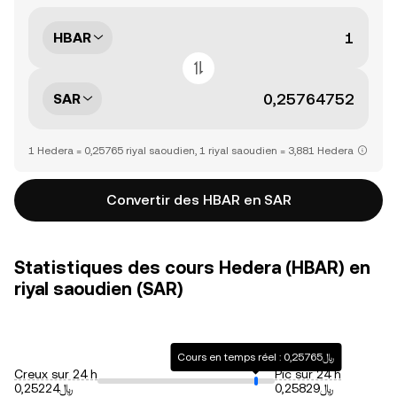
HBAR
SAR
1 Hedera = 0,25765 riyal saoudien, 1 riyal saoudien = 3,881 Hedera
Convertir des HBAR en SAR
Statistiques des cours Hedera (HBAR) en
riyal saoudien (SAR)
Cours en temps réel : ﷼0,25765
Creux sur 24 h
Pic sur 24 h
﷼0,25829
﷼0,25224