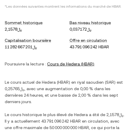
*Les données suivantes montrent les informations du marché de
HBAR
.
Sommet historique
Bas niveau historique
﷼0,037172
﷼2,1578
Capitalisation boursière
Offre en circulation
﷼11 282 667 201
43 791 096 242 HBAR
Poursuivre la lecture :
Cours de
Hedera
(
HBAR
)
Le cours actuel de
Hedera
(
HBAR
) en
riyal saoudien
(
SAR
) est
﷼0,25765
, avec
une augmentation
de
0,00 %
dans les
dernières 24 heures, et
une baisse
de
2,00 %
dans les sept
derniers jours.
Le cours historique le plus élevé de
Hedera
a été de
﷼2,1578
.
Il y a actuellement
43 791 096 242 HBAR
en circulation, avec
une offre maximale de
50 000 000 000 HBAR
, ce qui porte la