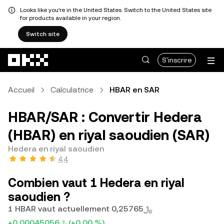
Looks like you're in the United States. Switch to the United States site
for products available in your region.
Switch site
Aller au contenu principal
S'inscrire
Accueil
Calculatrice
HBAR en SAR
HBAR/SAR : Convertir Hedera
(HBAR) en riyal saoudien (SAR)
Hedera en riyal saoudien
4,4
Combien vaut 1 Hedera en riyal
saoudien ?
1 HBAR vaut actuellement ﷼0,25765
+﷼0,00045056
(+0,00 %)