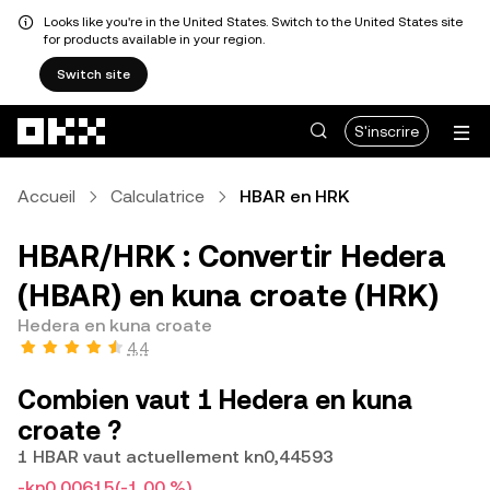
Looks like you're in the United States. Switch to the United States site
for products available in your region.
Switch site
Aller au contenu principal
S'inscrire
Accueil
Calculatrice
HBAR en HRK
HBAR/HRK : Convertir Hedera
(HBAR) en kuna croate (HRK)
Hedera en kuna croate
4,4
Combien vaut 1 Hedera en kuna
croate ?
1 HBAR vaut actuellement kn0,44593
-kn0,00615
(-1,00 %)