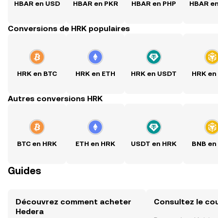
HBAR en USD
HBAR en PKR
HBAR en PHP
HBAR e
Conversions de HRK populaires
HRK en BTC
HRK en ETH
HRK en USDT
HRK en
Autres conversions HRK
BTC en HRK
ETH en HRK
USDT en HRK
BNB en
Guides
Découvrez comment acheter
Consultez le co
Hedera