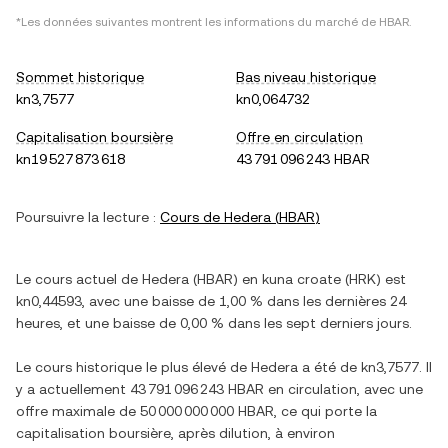
*Les données suivantes montrent les informations du marché de
HBAR
.
Sommet historique
Bas niveau historique
kn3,7577
kn0,064732
Capitalisation boursière
Offre en circulation
kn19 527 873 618
43 791 096 243 HBAR
Poursuivre la lecture :
Cours de
Hedera
(
HBAR
)
Le cours actuel de
Hedera
(
HBAR
) en
kuna croate
(
HRK
) est
kn0,44593
, avec
une baisse
de
1,00 %
dans les dernières 24
heures, et
une baisse
de
0,00 %
dans les sept derniers jours.
Le cours historique le plus élevé de
Hedera
a été de
kn3,7577
. Il
y a actuellement
43 791 096 243 HBAR
en circulation, avec une
offre maximale de
50 000 000 000 HBAR
, ce qui porte la
capitalisation boursière, après dilution, à environ