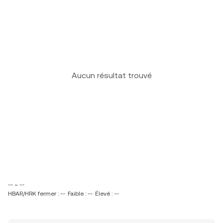
Aucun résultat trouvé
-- ~ --
HBAR/HRK fermer : --
Faible : --
Élevé : --