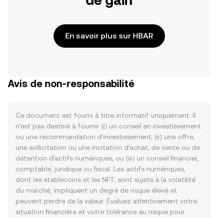
de gain
En savoir plus sur HBAR
Avis de non-responsabilité
Ce document est fourni à titre informatif uniquement. Il
n’est pas destiné à fournir (i) un conseil en investissement
ou une recommandation d’investissement, (ii) une offre,
une sollicitation ou une incitation d’achat, de vente ou de
détention d’actifs numériques, ou (iii) un conseil financier,
comptable, juridique ou fiscal. Les actifs numériques,
dont les stablecoins et les NFT, sont sujets à la volatilité
du marché, impliquent un degré de risque élevé et
peuvent perdre de la valeur. Évaluez attentivement votre
situation financière et votre tolérance au risque pour