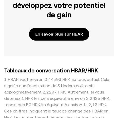
développez votre potentiel
de gain
En savoir plus sur HBAR
Tableaux de conversation HBAR/HRK
1 HBAR vaut environ 0,44593 HRK au taux actuel. Cela
signifie que l’acquisition de 5 Hedera coûterait
approximativement 2,2297 HRK. Autrement, si vous
détenez 1 HRK kn, cela équivaut à environ 2,2425 HRK,
tandis que 50 HRK kn équivaut à environ 112,12 HRK.
Ces chiffres indiquent le taux de change des HBAR en
HRK. Le montant exact dépend des fluctuations du