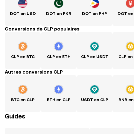
DOT en USD
DOT en PKR
DOT en PHP
DOT en
Conversions de CLP populaires
CLP en BTC
CLP en ETH
CLP en USDT
CLP en
Autres conversions CLP
BTC en CLP
ETH en CLP
USDT en CLP
BNB en
Guides