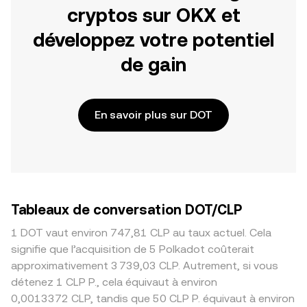
cryptos sur OKX et
développez votre potentiel
de gain
En savoir plus sur DOT
Tableaux de conversation DOT/CLP
1 DOT vaut environ 747,81 CLP au taux actuel. Cela
signifie que l’acquisition de 5 Polkadot coûterait
approximativement 3 739,03 CLP. Autrement, si vous
détenez 1 CLP P., cela équivaut à environ
0,0013372 CLP, tandis que 50 CLP P. équivaut à environ