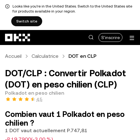
Looks like you're in the United States. Switch to the United States site
for products available in your region.
Switch site
Aller au contenu principal
S'inscrire
Accueil
Calculatrice
DOT en CLP
DOT/CLP : Convertir Polkadot
(DOT) en peso chilien (CLP)
Polkadot en peso chilien
4,5
Combien vaut 1 Polkadot en peso
chilien ?
1 DOT vaut actuellement P.747,81
-P.19,7900
(-3,00 %)