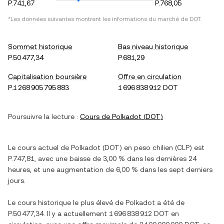
P.741,67
P.768,05
*Les données suivantes montrent les informations du marché de
DOT
.
Sommet historique
Bas niveau historique
P.50 477,34
P.681,29
Capitalisation boursière
Offre en circulation
P.1 268 905 795 883
1 696 838 912 DOT
Poursuivre la lecture :
Cours de
Polkadot
(
DOT
)
Le cours actuel de
Polkadot
(
DOT
) en
peso chilien
(
CLP
) est
P.747,81
, avec
une baisse
de
3,00 %
dans les dernières 24
heures, et
une augmentation
de
6,00 %
dans les sept derniers
jours.
Le cours historique le plus élevé de
Polkadot
a été de
P.50 477,34
. Il y a actuellement
1 696 838 912 DOT
en