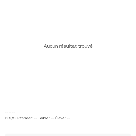
Aucun résultat trouvé
-- ~ --
DOT/CLP fermer : --
Faible : --
Élevé : --