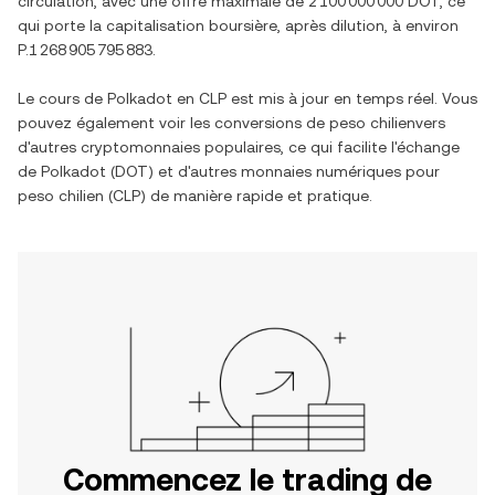
circulation, avec une offre maximale de
2 100 000 000 DOT
, ce
qui porte la capitalisation boursière, après dilution, à environ
P.1 268 905 795 883
.
Le cours de
Polkadot
en
CLP
est mis à jour en temps réel. Vous
pouvez également voir les conversions de
peso chilien
vers
d'autres cryptomonnaies populaires, ce qui facilite l'échange
de
Polkadot
(
DOT
) et d'autres monnaies numériques pour
peso chilien
(
CLP
) de manière rapide et pratique.
Commencez le trading de