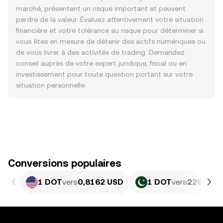
marché, présentent un risque important et peuvent
perdre de la valeur. Évaluez attentivement votre situation
financière et votre tolérance au risque pour déterminer si
vous êtes en mesure de détenir des actifs numériques ou
de vous livrer à des activités de trading. Demandez
conseil auprès de votre expert juridique, fiscal ou en
investissement pour toute question portant sur votre
situation personnelle.
Conversions populaires
1 DOT
vers
0,8162 USD
1 DOT
vers
226,69 P