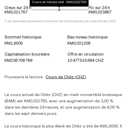
Cours en temps réel : KM0,022783
Creux sur 24 h
Pic sur 24 h
KM0,021767
KM0,023867
*Les données suivantes montrent les informations du marché de
CHZ
.
Sommet historique
Bas niveau historique
KM1,6005
KM0,021208
Capitalisation boursière
Offre en circulation
KM238 708 769
10 477 515 684 CHZ
Poursuivre la lecture :
Cours de
Chiliz
(
CHZ
)
Le cours actuel de
Chiliz
(
CHZ
) en
mark convertible bosniaque
(
BAM
) est
KM0,022783
, avec
une augmentation
de
3,00 %
dans les dernières 24 heures, et
une augmentation
de
6,00 %
dans les sept derniers jours.
Le cours historique le plus élevé de
Chiliz
a été de
KM1,6005
. Il