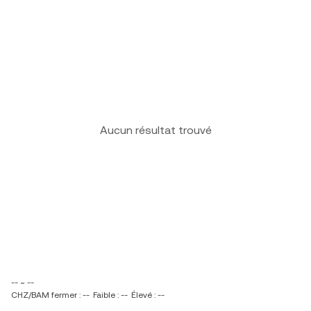
Aucun résultat trouvé
-- ~ --
CHZ/BAM fermer : --
Faible : --
Élevé : --