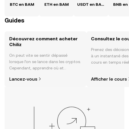
BTC en BAM
ETH en BAM
USDT en BAM
BNB en
Guides
Découvrez comment acheter
Consultez le cou
Chiliz
Prenez des décision
On peut vite se sentir dépassé
à un instantané de
lorsque l’on se lance dans les cryptos.
cours en temps réel 
Cependant, apprendre où et
sentiment de la co
comment acheter des cryptos est
actualités et bien p
Lancez-vous
Afficher le cours
plus simple que vous ne l’imaginez.
Commencez votre aventure sur
l'application mobile OKX ou
directement ici, sur le site web.