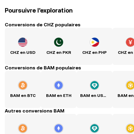
Poursuivre l’exploration
Conversions de CHZ populaires
CHZ en USD
CHZ en PKR
CHZ en PHP
CHZ en
Conversions de BAM populaires
BAM en BTC
BAM en ETH
BAM en USDT
BAM en
Autres conversions BAM