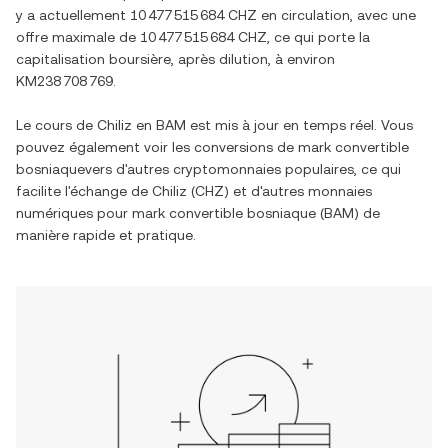
y a actuellement
10 477 515 684 CHZ
en circulation, avec une
offre maximale de
10 477 515 684 CHZ
, ce qui porte la
capitalisation boursière, après dilution, à environ
KM238 708 769
.
Le cours de
Chiliz
en
BAM
est mis à jour en temps réel. Vous
pouvez également voir les conversions de
mark convertible
bosniaque
vers d'autres cryptomonnaies populaires, ce qui
facilite l'échange de
Chiliz
(
CHZ
) et d'autres monnaies
numériques pour
mark convertible bosniaque
(
BAM
) de
manière rapide et pratique.