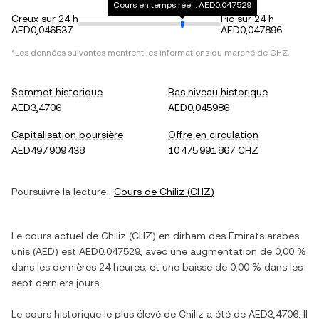
Cours en temps réel : AED0,047529
Creux sur 24 h
Pic sur 24 h
AED0,046537
AED0,047896
*Les données suivantes montrent les informations du marché de
CHZ
.
Sommet historique
Bas niveau historique
AED3,4706
AED0,045986
Capitalisation boursière
Offre en circulation
AED497 909 438
10 475 991 867 CHZ
Poursuivre la lecture :
Cours de
Chiliz
(
CHZ
)
Le cours actuel de
Chiliz
(
CHZ
) en
dirham des Émirats arabes
unis
(
AED
) est
AED0,047529
, avec
une augmentation
de
0,00 %
dans les dernières 24 heures, et
une baisse
de
0,00 %
dans les
sept derniers jours.
Le cours historique le plus élevé de
Chiliz
a été de
AED3,4706
. Il