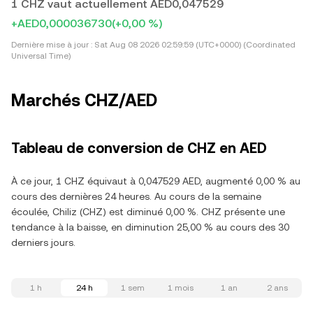
1 CHZ vaut actuellement AED0,047529
+AED0,000036730
(+0,00 %)
Dernière mise à jour :
Sat Aug 08 2026 02:59:59 (UTC+0000) (Coordinated
Universal Time)
Marchés CHZ/AED
Tableau de conversion de CHZ en AED
À ce jour, 1 CHZ équivaut à 0,047529 AED, augmenté 0,00 % au
cours des dernières 24 heures. Au cours de la semaine
écoulée, Chiliz (CHZ) est diminué 0,00 %. CHZ présente une
tendance à la baisse, en diminution 25,00 % au cours des 30
derniers jours.
1 h
24 h
1 sem
1 mois
1 an
2 ans