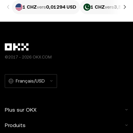
1 CHZ
vers
0,01294 USD
1 CHZ
vers
3,595 P
©2017 - 2026 OKX.COM
Français/USD
Plus sur OKX
Produits