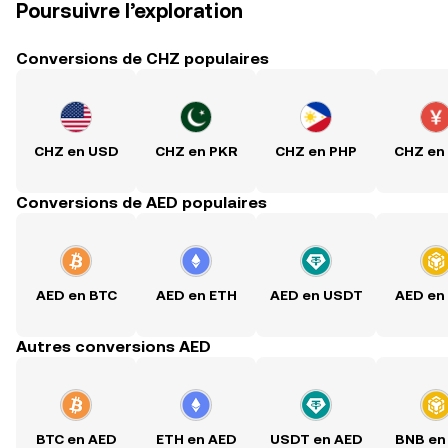
Poursuivre l’exploration
Conversions de CHZ populaires
CHZ en USD
CHZ en PKR
CHZ en PHP
CHZ en
Conversions de AED populaires
AED en BTC
AED en ETH
AED en USDT
AED en
Autres conversions AED
BTC en AED
ETH en AED
USDT en AED
BNB en