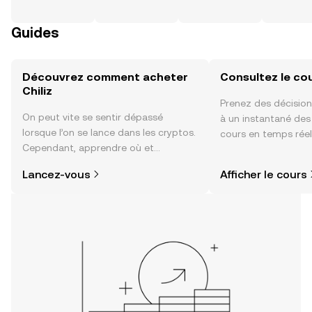
Guides
Découvrez comment acheter
Consultez le cou
Chiliz
Prenez des décision
On peut vite se sentir dépassé
à un instantané de
lorsque l’on se lance dans les cryptos.
cours en temps réel 
Cependant, apprendre où et
sentiment de la co
comment acheter des cryptos est
actualités et bien p
Lancez-vous
Afficher le cours
plus simple que vous ne l’imaginez.
Commencez votre aventure sur
l'application mobile OKX ou
directement ici, sur le site web.