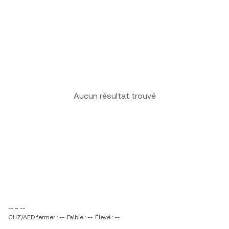
Aucun résultat trouvé
-- ~ --
CHZ/AED fermer : --
Faible : --
Élevé : --