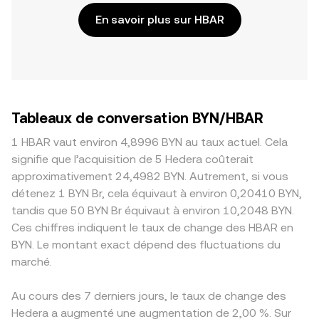
En savoir plus sur HBAR
Tableaux de conversation BYN/HBAR
1 HBAR vaut environ 4,8996 BYN au taux actuel. Cela
signifie que l’acquisition de 5 Hedera coûterait
approximativement 24,4982 BYN. Autrement, si vous
détenez 1 BYN Br, cela équivaut à environ 0,20410 BYN,
tandis que 50 BYN Br équivaut à environ 10,2048 BYN.
Ces chiffres indiquent le taux de change des HBAR en
BYN. Le montant exact dépend des fluctuations du
marché.
Au cours des 7 derniers jours, le taux de change des
Hedera a augmenté une augmentation de 2,00 %. Sur