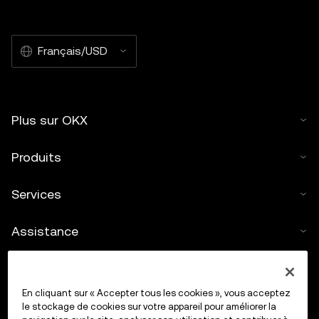
Français/USD
Plus sur OKX
Produits
Services
Assistance
Acheter des cryptos
En cliquant sur « Accepter tous les cookies », vous acceptez
Calculateur de cryptos
le stockage de cookies sur votre appareil pour améliorer la