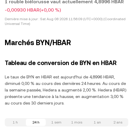
1 rouble biélorusse vaut actuellement 4,8996 HBAR
-0,00930 HBAR
(+0,00 %)
Dernière mise à jour :
Sat Aug 08 2026 11:56:09 (UTC+0000) (Coordinated
Universal Time)
Marchés BYN/HBAR
Tableau de conversion de BYN en HBAR
Le taux de BYN en HBAR est aujourd’hui de 4,8996 HBAR,
diminué 0,00 % au cours des dernières 24 heures. Au cours de
la semaine passée, Hedera a augmenté 2,00 %. Hedera (HBAR)
présente une tendance à la hausse, en augmentation 3,00 %
au cours des 30 derniers jours.
1 h
24 h
1 sem
1 mois
1 an
2 ans