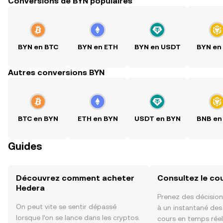
Conversions de BYN populaires
BYN en BTC
BYN en ETH
BYN en USDT
BYN en
Autres conversions BYN
BTC en BYN
ETH en BYN
USDT en BYN
BNB en
Guides
Découvrez comment acheter
Consultez le co
Hedera
Prenez des décision
On peut vite se sentir dépassé
à un instantané de
lorsque l’on se lance dans les cryptos.
cours en temps réel