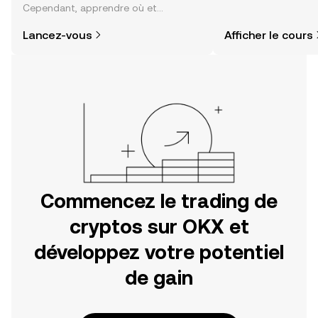
Cependant, apprendre où et
sentiment de la co
comment acheter des cryptos est
actualités et bien p
Lancez-vous
Afficher le cours
plus simple que vous ne l’imaginez.
Commencez votre aventure sur
l'application mobile OKX ou
directement ici, sur le site web.
Commencez le trading de
cryptos sur OKX et
développez votre potentiel
de gain