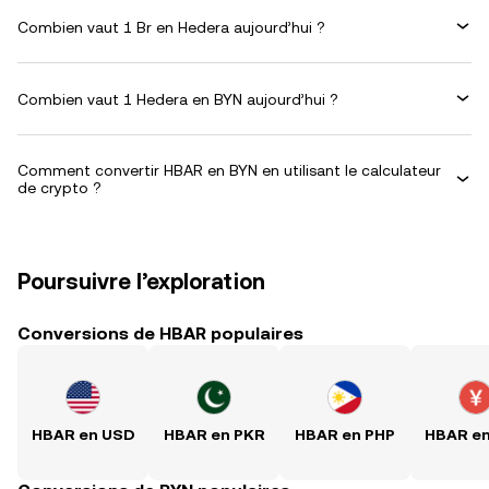
Combien vaut 1 Br en Hedera aujourd’hui ?
Combien vaut 1 Hedera en BYN aujourd’hui ?
Comment convertir HBAR en BYN en utilisant le calculateur
de crypto ?
Poursuivre l’exploration
Conversions de HBAR populaires
HBAR en USD
HBAR en PKR
HBAR en PHP
HBAR e