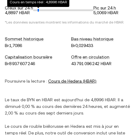
Cours en temps réel : 4,8996 HBAR
Creux sur 24 h
Pic sur 24 h
4,8897 HBAR
5,0069 HBAR
*Les données suivantes montrent les informations du marché de
HBAR
.
Sommet historique
Bas niveau historique
Br1,7086
Br0,029433
Capitalisation boursière
Offre en circulation
Br8 937 607 246
43 791 096 242 HBAR
Poursuivre la lecture :
Cours de
Hedera
(
HBAR
)
Le taux de
BYN
en
HBAR
est aujourd’hui de
4,8996
HBAR
. Il a
diminué
0,00 %
au cours des dernières 24 heures, et
augmenté
2,00 %
au cours des sept derniers jours.
Le cours de
rouble biélorusse
en
Hedera
est mis à jour en
temps réel. De plus, notre outil de conversion inclut une liste