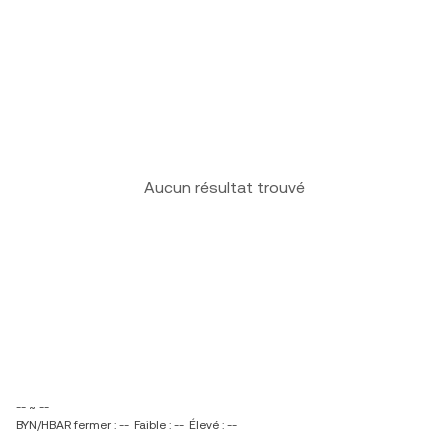
Aucun résultat trouvé
-- ~ --
BYN/HBAR fermer : --
Faible : --
Élevé : --