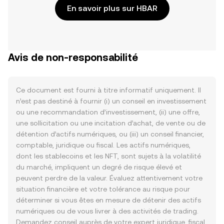
En savoir plus sur HBAR
Avis de non-responsabilité
Ce document est fourni à titre informatif uniquement. Il
n’est pas destiné à fournir (i) un conseil en investissement
ou une recommandation d’investissement, (ii) une offre,
une sollicitation ou une incitation d’achat, de vente ou de
détention d’actifs numériques, ou (iii) un conseil financier,
comptable, juridique ou fiscal. Les actifs numériques,
dont les stablecoins et les NFT, sont sujets à la volatilité
du marché, impliquent un degré de risque élevé et
peuvent perdre de la valeur. Évaluez attentivement votre
situation financière et votre tolérance au risque pour
déterminer si vous êtes en mesure de détenir des actifs
numériques ou de vous livrer à des activités de trading.
Demandez conseil auprès de votre expert juridique, fiscal