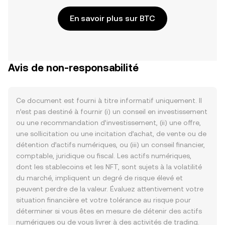
En savoir plus sur BTC
Avis de non-responsabilité
Ce document est fourni à titre informatif uniquement. Il
n’est pas destiné à fournir (i) un conseil en investissement
ou une recommandation d’investissement, (ii) une offre,
une sollicitation ou une incitation d’achat, de vente ou de
détention d’actifs numériques, ou (iii) un conseil financier,
comptable, juridique ou fiscal. Les actifs numériques,
dont les stablecoins et les NFT, sont sujets à la volatilité
du marché, impliquent un degré de risque élevé et
peuvent perdre de la valeur. Évaluez attentivement votre
situation financière et votre tolérance au risque pour
déterminer si vous êtes en mesure de détenir des actifs
numériques ou de vous livrer à des activités de trading.