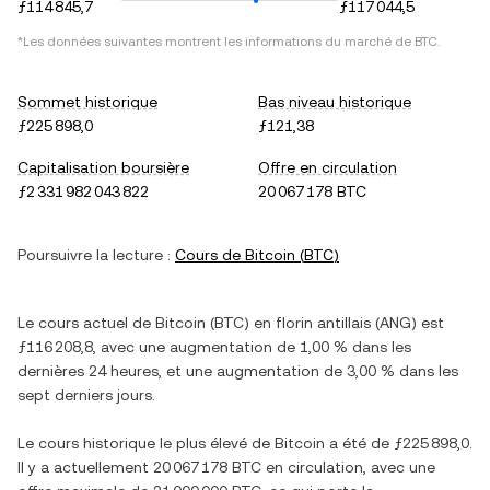
ƒ114 845,7
ƒ117 044,5
*Les données suivantes montrent les informations du marché de
BTC
.
Sommet historique
Bas niveau historique
ƒ225 898,0
ƒ121,38
Capitalisation boursière
Offre en circulation
ƒ2 331 982 043 822
20 067 178 BTC
Poursuivre la lecture :
Cours de
Bitcoin
(
BTC
)
Le cours actuel de
Bitcoin
(
BTC
) en
florin antillais
(
ANG
) est
ƒ116 208,8
, avec
une augmentation
de
1,00 %
dans les
dernières 24 heures, et
une augmentation
de
3,00 %
dans les
sept derniers jours.
Le cours historique le plus élevé de
Bitcoin
a été de
ƒ225 898,0
.
Il y a actuellement
20 067 178 BTC
en circulation, avec une