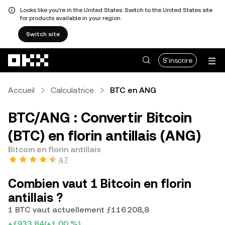
Looks like you're in the United States. Switch to the United States site
for products available in your region.
Switch site
Aller au contenu principal
S'inscrire
Accueil
Calculatrice
BTC en ANG
BTC/ANG : Convertir Bitcoin
(BTC) en florin antillais (ANG)
Bitcoin en florin antillais
4,7
Combien vaut 1 Bitcoin en florin
antillais ?
1 BTC vaut actuellement ƒ116 208,8
+ƒ933,84
(+1,00 %)