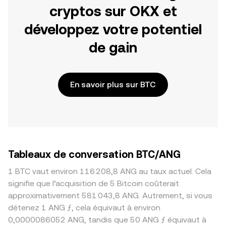
cryptos sur OKX et
développez votre potentiel
de gain
En savoir plus sur BTC
Tableaux de conversation BTC/ANG
1 BTC vaut environ 116 208,8 ANG au taux actuel. Cela
signifie que l’acquisition de 5 Bitcoin coûterait
approximativement 581 043,8 ANG. Autrement, si vous
détenez 1 ANG ƒ, cela équivaut à environ
0,0000086052 ANG, tandis que 50 ANG ƒ équivaut à