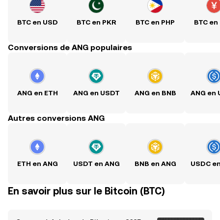
BTC en USD
BTC en PKR
BTC en PHP
BTC en
Conversions de ANG populaires
ANG en ETH
ANG en USDT
ANG en BNB
ANG en
Autres conversions ANG
ETH en ANG
USDT en ANG
BNB en ANG
USDC e
En savoir plus sur le Bitcoin (BTC)