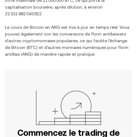
offre maximale de
21 000 000 BTC
, ce qui porte la
capitalisation boursière, après dilution, à environ
ƒ2 331 982 043 822
.
Le cours de
Bitcoin
en
ANG
est mis à jour en temps réel. Vous
pouvez également voir les conversions de
florin antillais
vers
d'autres cryptomonnaies populaires, ce qui facilite l'échange
de
Bitcoin
(
BTC
) et d'autres monnaies numériques pour
florin
antillais
(
ANG
) de manière rapide et pratique.
Commencez le trading de