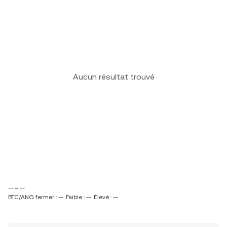
Aucun résultat trouvé
-- ~ --
BTC/ANG fermer : --
Faible : --
Élevé : --