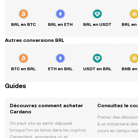
BRL en BTC
BRL en ETH
BRL en USDT
BRL en
Autres conversions BRL
BTC en BRL
ETH en BRL
USDT en BRL
BNB en
Guides
Découvrez comment acheter
Consultez le co
Cardano
Prenez des décision
On peut vite se sentir dépassé
à un instantané de
lorsque l’on se lance dans les cryptos.
cours en temps rée
Cependant, apprendre où et
sentiment de la co