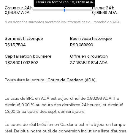
Cours en temps réel : 0,98296 ADA
Creux sur 24 h
Pic sur 24 h
0,96797 ADA
0,99589 ADA
*Les données suivantes montrent les informations du marché de
ADA
.
Sommet historique
Bas niveau historique
R$15,7504
R$0,089690
Capitalisation boursière
Offre en circulation
R$38 001 092 802
37 353 519 634 ADA
Poursuivre la lecture :
Cours de
Cardano
(
ADA
)
Le taux de
BRL
en
ADA
est aujourd’hui de
0,98296
ADA
. Il a
diminué
0,00 %
au cours des dernières 24 heures, et
diminué
13,00 %
au cours des sept derniers jours.
Le cours de
réal brésilien
en
Cardano
est mis à jour en temps
réel. De plus, notre outil de conversion inclut une liste d’autres