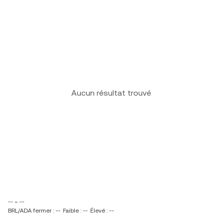
Aucun résultat trouvé
-- ~ --
BRL/ADA fermer : --
Faible : --
Élevé : --