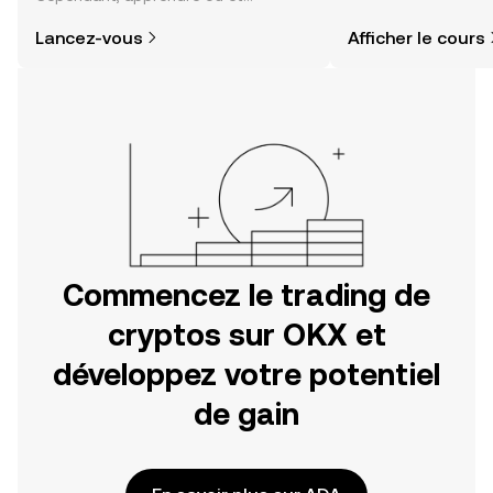
comment acheter des cryptos est
actualités et bien p
Lancez-vous
Afficher le cours
plus simple que vous ne l’imaginez.
Commencez votre aventure sur
l'application mobile OKX ou
directement ici, sur le site web.
Commencez le trading de
cryptos sur OKX et
développez votre potentiel
de gain