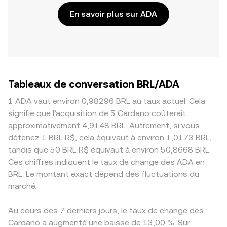
En savoir plus sur ADA
Tableaux de conversation BRL/ADA
1 ADA vaut environ 0,98296 BRL au taux actuel. Cela
signifie que l’acquisition de 5 Cardano coûterait
approximativement 4,9148 BRL. Autrement, si vous
détenez 1 BRL R$, cela équivaut à environ 1,0173 BRL,
tandis que 50 BRL R$ équivaut à environ 50,8668 BRL.
Ces chiffres indiquent le taux de change des ADA en
BRL. Le montant exact dépend des fluctuations du
marché.
Au cours des 7 derniers jours, le taux de change des
Cardano a augmenté une baisse de 13,00 %. Sur