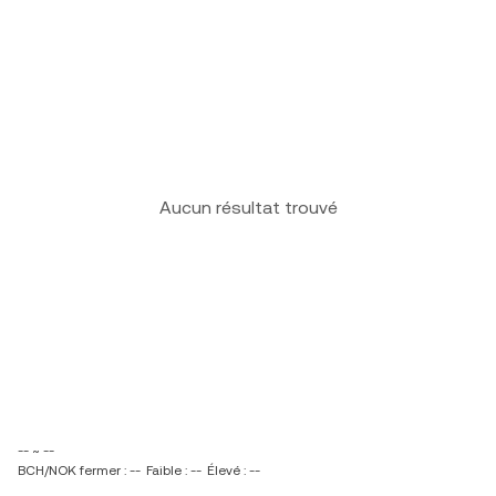
Aucun résultat trouvé
-- ~ --
BCH/NOK fermer : --
Faible : --
Élevé : --