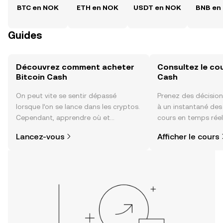
BTC en NOK
ETH en NOK
USDT en NOK
BNB en
Guides
Découvrez comment acheter
Consultez le cou
Bitcoin Cash
Cash
On peut vite se sentir dépassé
Prenez des décision
lorsque l’on se lance dans les cryptos.
à un instantané de
Cependant, apprendre où et
cours en temps réel
comment acheter des cryptos est
du sentiment de la
Lancez-vous
Afficher le cours
plus simple que vous ne l’imaginez.
actualités et bien p
Commencez votre aventure sur
l'application mobile OKX ou
directement ici, sur le site web.