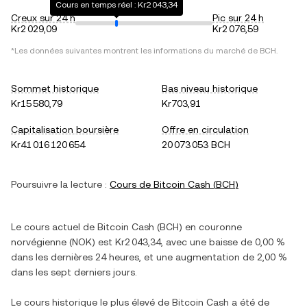
Cours en temps réel : Kr2 043,34
Creux sur 24 h
Pic sur 24 h
Kr2 029,09
Kr2 076,59
*Les données suivantes montrent les informations du marché de
BCH
.
Sommet historique
Bas niveau historique
Kr15 580,79
Kr703,91
Capitalisation boursière
Offre en circulation
Kr41 016 120 654
20 073 053 BCH
Poursuivre la lecture :
Cours de
Bitcoin Cash
(
BCH
)
Le cours actuel de
Bitcoin Cash
(
BCH
) en
couronne
norvégienne
(
NOK
) est
Kr2 043,34
, avec
une baisse
de
0,00 %
dans les dernières 24 heures, et
une augmentation
de
2,00 %
dans les sept derniers jours.
Le cours historique le plus élevé de
Bitcoin Cash
a été de