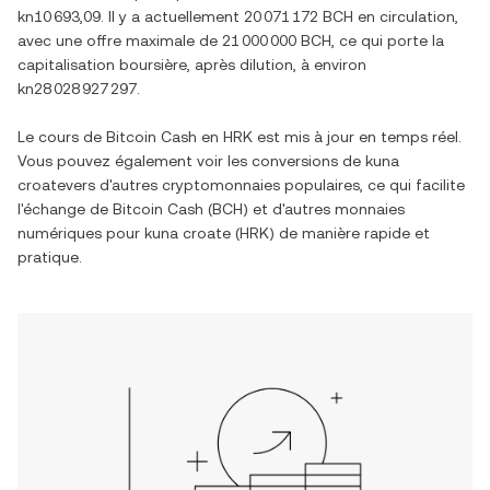
kn10 693,09
. Il y a actuellement
20 071 172 BCH
en circulation,
avec une offre maximale de
21 000 000 BCH
, ce qui porte la
capitalisation boursière, après dilution, à environ
kn28 028 927 297
.
Le cours de
Bitcoin Cash
en
HRK
est mis à jour en temps réel.
Vous pouvez également voir les conversions de
kuna
croate
vers d'autres cryptomonnaies populaires, ce qui facilite
l'échange de
Bitcoin Cash
(
BCH
) et d'autres monnaies
numériques pour
kuna croate
(
HRK
) de manière rapide et
pratique.