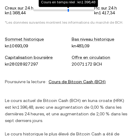
Cours en temps réel : kn1 396,48
Creux sur 24 h
Pic sur 24 h
kn1 368,44
kn1 417,34
*Les données suivantes montrent les informations du marché de
BCH
.
Sommet historique
Bas niveau historique
kn10 693,09
kn483,09
Capitalisation boursière
Offre en circulation
kn28 028 927 297
20 071 172 BCH
Poursuivre la lecture :
Cours de
Bitcoin Cash
(
BCH
)
Le cours actuel de
Bitcoin Cash
(
BCH
) en
kuna croate
(
HRK
)
est
kn1 396,48
, avec
une augmentation
de
0,00 %
dans les
dernières 24 heures, et
une augmentation
de
2,00 %
dans les
sept derniers jours.
Le cours historique le plus élevé de
Bitcoin Cash
a été de