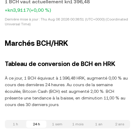
1 BCH vaut actuellement kn1 396,48
+kn3,9117
(+0,00 %)
Dernière mise à jour :
Thu Aug 06 2026 00:38:51 (UTC+0000) (Coordinated
Universal Time)
Marchés BCH/HRK
Tableau de conversion de BCH en HRK
À ce jour, 1 BCH équivaut à 1 396,48 HRK, augmenté 0,00 % au
cours des dernières 24 heures. Au cours de la semaine
écoulée, Bitcoin Cash (BCH) est augmenté 2,00 %. BCH
présente une tendance à la baisse, en diminution 11,00 % au
cours des 30 derniers jours.
1 h
24 h
1 sem
1 mois
1 an
2 ans