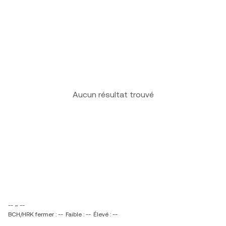
Aucun résultat trouvé
-- ~ --
BCH/HRK fermer : --
Faible : --
Élevé : --