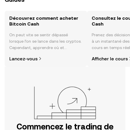
Découvrez comment acheter
Consultez le cou
Bitcoin Cash
Cash
On peut vite se sentir dépassé
Prenez des décision
lorsque l’on se lance dans les cryptos.
à un instantané de
Cependant, apprendre où et
cours en temps réel
comment acheter des cryptos est
du sentiment de la
Lancez-vous
Afficher le cours
plus simple que vous ne l’imaginez.
actualités et bien p
Commencez votre aventure sur
l'application mobile OKX ou
directement ici, sur le site web.
Commencez le trading de