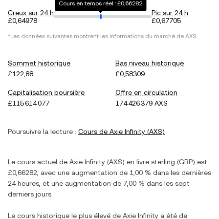
Cours en temps réel : £0,66282
Creux sur 24 h
Pic sur 24 h
£0,64978
£0,67705
*Les données suivantes montrent les informations du marché de
AXS
.
Sommet historique
Bas niveau historique
£122,88
£0,58309
Capitalisation boursière
Offre en circulation
£115 614 077
174 426 379 AXS
Poursuivre la lecture :
Cours de
Axie Infinity
(
AXS
)
Le cours actuel de
Axie Infinity
(
AXS
) en
livre sterling
(
GBP
) est
£0,66282
, avec
une augmentation
de
1,00 %
dans les dernières
24 heures, et
une augmentation
de
7,00 %
dans les sept
derniers jours.
Le cours historique le plus élevé de
Axie Infinity
a été de