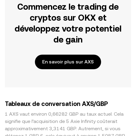
Commencez le trading de
cryptos sur OKX et
développez votre potentiel
de gain
En savoir plus sur AXS
Tableaux de conversation AXS/GBP
1 AXS vaut environ 0,66282 GBP au taux actuel. Cela
signifie que l’acquisition de 5 Axie Infinity coûterait
approximativement 3,3141 GBP. Autrement, si vous
détenez 1 GBP £, cela équivaut à environ 1,5087 GBP,