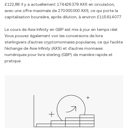
£122,88
. Il y a actuellement
174 426 379 AXS
en circulation,
avec une offre maximale de
270 000 000 AXS
, ce qui porte la
capitalisation boursière, après dilution, à environ
£115 614 077
.
Le cours de
Axie Infinity
en
GBP
est mis à jour en temps réel.
Vous pouvez également voir les conversions de
livre
sterling
vers d'autres cryptomonnaies populaires, ce qui facilite
l'échange de
Axie Infinity
(
AXS
) et d'autres monnaies
numériques pour
livre sterling
(
GBP
) de manière rapide et
pratique.