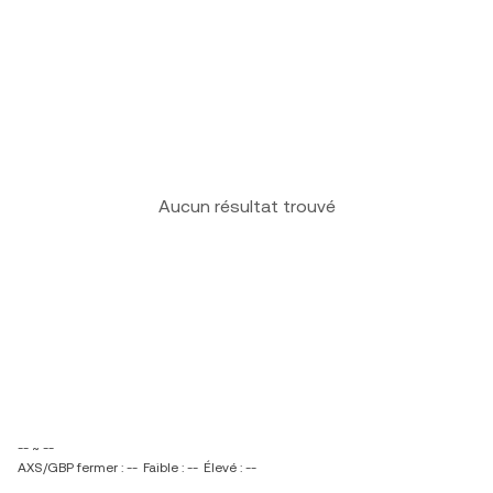
Aucun résultat trouvé
-- ~ --
AXS/GBP fermer : --
Faible : --
Élevé : --