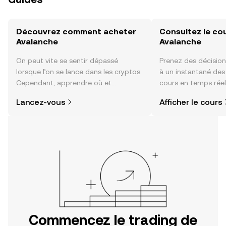
Découvrez comment acheter
Consultez le co
Avalanche
Avalanche
On peut vite se sentir dépassé
Prenez des décision
lorsque l’on se lance dans les cryptos.
à un instantané de
Cependant, apprendre où et
cours en temps réel
comment acheter des cryptos est
sentiment de la co
Lancez-vous
Afficher le cours
plus simple que vous ne l’imaginez.
actualités et bien p
Commencez votre aventure sur
l'application mobile OKX ou
directement ici, sur le site web.
Commencez le trading de