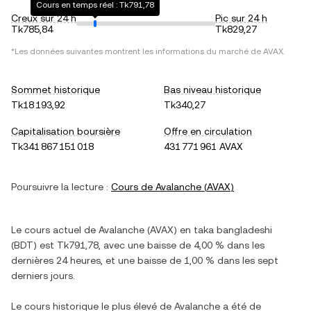
Cours en temps réel : Tk791,78
Creux sur 24 h
Pic sur 24 h
Tk785,84
Tk829,27
*Les données suivantes montrent les informations du marché de
AVAX
.
Sommet historique
Bas niveau historique
Tk18 193,92
Tk340,27
Capitalisation boursière
Offre en circulation
Tk341 867 151 018
431 771 961 AVAX
Poursuivre la lecture :
Cours de
Avalanche
(
AVAX
)
Le cours actuel de
Avalanche
(
AVAX
) en
taka bangladeshi
(
BDT
) est
Tk791,78
, avec
une baisse
de
4,00 %
dans les
dernières 24 heures, et
une baisse
de
1,00 %
dans les sept
derniers jours.
Le cours historique le plus élevé de
Avalanche
a été de