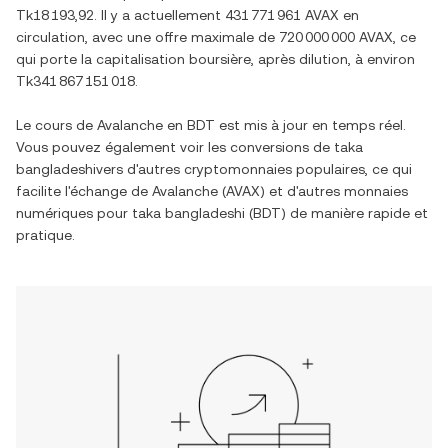
Tk18 193,92
. Il y a actuellement
431 771 961 AVAX
en
circulation, avec une offre maximale de
720 000 000 AVAX
, ce
qui porte la capitalisation boursière, après dilution, à environ
Tk341 867 151 018
.
Le cours de
Avalanche
en
BDT
est mis à jour en temps réel.
Vous pouvez également voir les conversions de
taka
bangladeshi
vers d'autres cryptomonnaies populaires, ce qui
facilite l'échange de
Avalanche
(
AVAX
) et d'autres monnaies
numériques pour
taka bangladeshi
(
BDT
) de manière rapide et
pratique.