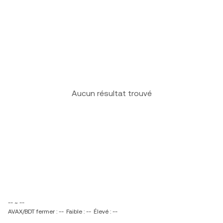
Aucun résultat trouvé
-- ~ --
AVAX/BDT fermer : --
Faible : --
Élevé : --