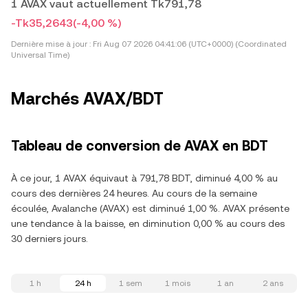
1 AVAX vaut actuellement Tk791,78
-Tk35,2643
(-4,00 %)
Dernière mise à jour :
Fri Aug 07 2026 04:41:06 (UTC+0000) (Coordinated
Universal Time)
Marchés AVAX/BDT
Tableau de conversion de AVAX en BDT
À ce jour, 1 AVAX équivaut à 791,78 BDT, diminué 4,00 % au
cours des dernières 24 heures. Au cours de la semaine
écoulée, Avalanche (AVAX) est diminué 1,00 %. AVAX présente
une tendance à la baisse, en diminution 0,00 % au cours des
30 derniers jours.
1 h
24 h
1 sem
1 mois
1 an
2 ans