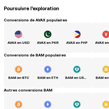
Poursuivre l’exploration
Conversions de AVAX populaires
AVAX en USD
AVAX en PKR
AVAX en PHP
AVAX e
Conversions de BAM populaires
BAM en BTC
BAM en ETH
BAM en USDT
BAM en
Autres conversions BAM