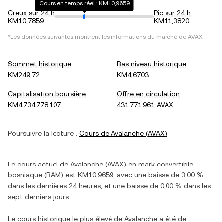
Cours en temps réel : KM10,9659
Creux sur 24 h
Pic sur 24 h
KM10,7859
KM11,3820
*Les données suivantes montrent les informations du marché de
AVAX
.
Sommet historique
Bas niveau historique
KM249,72
KM4,6703
Capitalisation boursière
Offre en circulation
KM4 734 778 107
431 771 961 AVAX
Poursuivre la lecture :
Cours de
Avalanche
(
AVAX
)
Le cours actuel de
Avalanche
(
AVAX
) en
mark convertible
bosniaque
(
BAM
) est
KM10,9659
, avec
une baisse
de
3,00 %
dans les dernières 24 heures, et
une baisse
de
0,00 %
dans les
sept derniers jours.
Le cours historique le plus élevé de
Avalanche
a été de