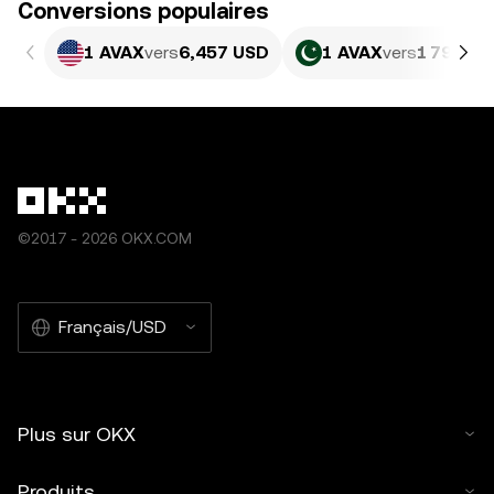
Conversions populaires
1 AVAX
vers
6,457 USD
1 AVAX
vers
1 793,43
©2017 - 2026 OKX.COM
Français/USD
Plus sur OKX
Produits