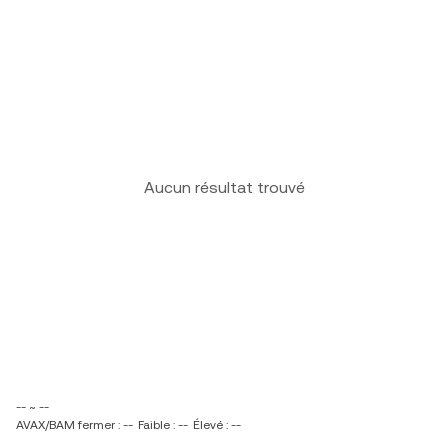
Aucun résultat trouvé
-- ~ --
AVAX/BAM fermer : --
Faible : --
Élevé : --