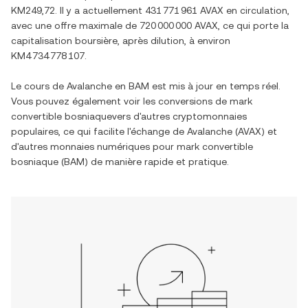
KM249,72
. Il y a actuellement
431 771 961 AVAX
en circulation,
avec une offre maximale de
720 000 000 AVAX
, ce qui porte la
capitalisation boursière, après dilution, à environ
KM4 734 778 107
.
Le cours de
Avalanche
en
BAM
est mis à jour en temps réel.
Vous pouvez également voir les conversions de
mark
convertible bosniaque
vers d'autres cryptomonnaies
populaires, ce qui facilite l'échange de
Avalanche
(
AVAX
) et
d'autres monnaies numériques pour
mark convertible
bosniaque
(
BAM
) de manière rapide et pratique.