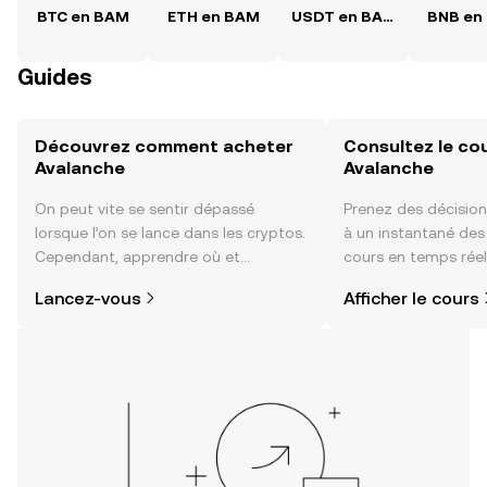
BTC en BAM
ETH en BAM
USDT en BAM
BNB en
Guides
Découvrez comment acheter
Consultez le co
Avalanche
Avalanche
On peut vite se sentir dépassé
Prenez des décision
lorsque l’on se lance dans les cryptos.
à un instantané de
Cependant, apprendre où et
cours en temps réel
comment acheter des cryptos est
sentiment de la co
Lancez-vous
Afficher le cours
plus simple que vous ne l’imaginez.
actualités et bien p
Commencez votre aventure sur
l'application mobile OKX ou
directement ici, sur le site web.