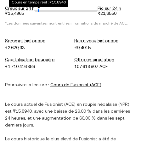
Cours en temps réel : ₨15,8940
Creux sur 24 h
Pic sur 24 h
₨15,4965
₨21,8550
*Les données suivantes montrent les informations du marché de
ACE
.
Sommet historique
Bas niveau historique
₨2 620,93
₨9,4015
Capitalisation boursière
Offre en circulation
₨1 710 416 388
107 613 807 ACE
Poursuivre la lecture :
Cours de
Fusionist
(
ACE
)
Le cours actuel de
Fusionist
(
ACE
) en
roupie népalaise
(
NPR
)
est
₨15,8940
, avec
une baisse
de
26,00 %
dans les dernières
24 heures, et
une augmentation
de
60,00 %
dans les sept
derniers jours.
Le cours historique le plus élevé de
Fusionist
a été de