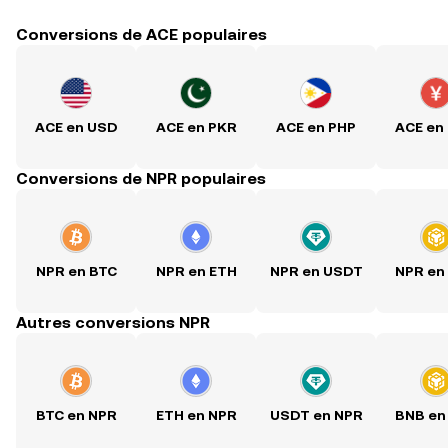
Conversions de ACE populaires
ACE en USD
ACE en PKR
ACE en PHP
ACE en
Conversions de NPR populaires
NPR en BTC
NPR en ETH
NPR en USDT
NPR en
Autres conversions NPR
BTC en NPR
ETH en NPR
USDT en NPR
BNB en