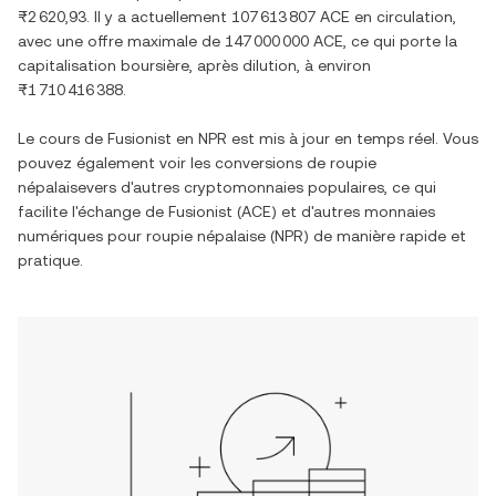
₨2 620,93
. Il y a actuellement
107 613 807 ACE
en circulation,
avec une offre maximale de
147 000 000 ACE
, ce qui porte la
capitalisation boursière, après dilution, à environ
₨1 710 416 388
.
Le cours de
Fusionist
en
NPR
est mis à jour en temps réel. Vous
pouvez également voir les conversions de
roupie
népalaise
vers d'autres cryptomonnaies populaires, ce qui
facilite l'échange de
Fusionist
(
ACE
) et d'autres monnaies
numériques pour
roupie népalaise
(
NPR
) de manière rapide et
pratique.