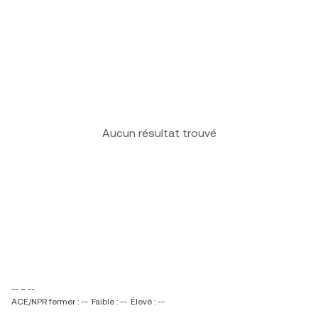
Aucun résultat trouvé
-- ~ --
ACE/NPR fermer : --
Faible : --
Élevé : --