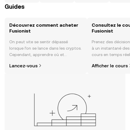
Guides
Découvrez comment acheter
Consultez le co
Fusionist
Fusionist
On peut vite se sentir dépassé
Prenez des décision
lorsque l’on se lance dans les cryptos.
à un instantané de
Cependant, apprendre où et
cours en temps réel
comment acheter des cryptos est
sentiment de la co
Lancez-vous
Afficher le cours
plus simple que vous ne l’imaginez.
actualités et bien p
Commencez votre aventure sur
l'application mobile OKX ou
directement ici, sur le site web.