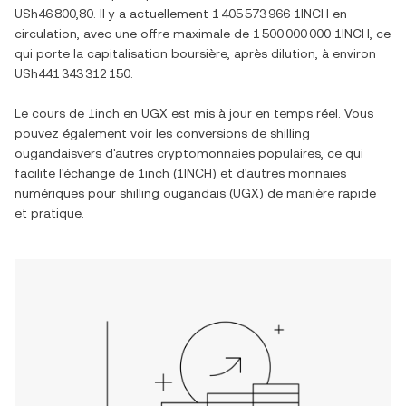
USh46 800,80
. Il y a actuellement
1 405 573 966 1INCH
en
circulation, avec une offre maximale de
1 500 000 000 1INCH
, ce
qui porte la capitalisation boursière, après dilution, à environ
USh441 343 312 150
.
Le cours de
1inch
en
UGX
est mis à jour en temps réel. Vous
pouvez également voir les conversions de
shilling
ougandais
vers d'autres cryptomonnaies populaires, ce qui
facilite l'échange de
1inch
(
1INCH
) et d'autres monnaies
numériques pour
shilling ougandais
(
UGX
) de manière rapide
et pratique.