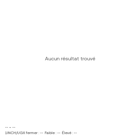
Aucun résultat trouvé
-- ~ --
1INCH/UGX fermer : --
Faible : --
Élevé : --