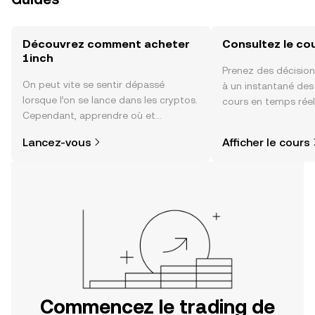
Découvrez comment acheter
Consultez le co
1inch
Prenez des décision
On peut vite se sentir dépassé
à un instantané de
lorsque l’on se lance dans les cryptos.
cours en temps réel
Cependant, apprendre où et
sentiment de la co
comment acheter des cryptos est
actualités et bien p
Lancez-vous
Afficher le cours
plus simple que vous ne l’imaginez.
Commencez votre aventure sur
l'application mobile OKX ou
directement ici, sur le site web.
Commencez le trading de