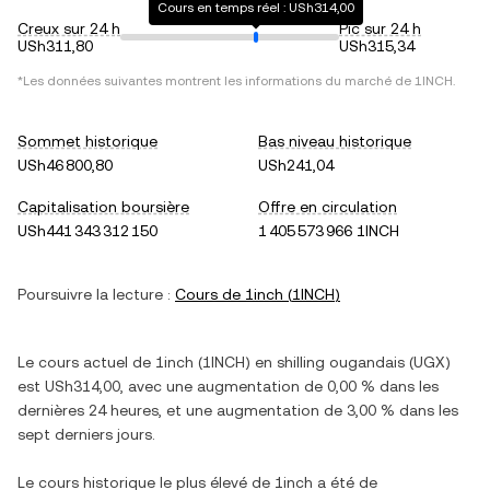
Cours en temps réel : USh314,00
Creux sur 24 h
Pic sur 24 h
USh311,80
USh315,34
*Les données suivantes montrent les informations du marché de
1INCH
.
Sommet historique
Bas niveau historique
USh46 800,80
USh241,04
Capitalisation boursière
Offre en circulation
USh441 343 312 150
1 405 573 966 1INCH
Poursuivre la lecture :
Cours de
1inch
(
1INCH
)
Le cours actuel de
1inch
(
1INCH
) en
shilling ougandais
(
UGX
)
est
USh314,00
, avec
une augmentation
de
0,00 %
dans les
dernières 24 heures, et
une augmentation
de
3,00 %
dans les
sept derniers jours.
Le cours historique le plus élevé de
1inch
a été de