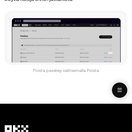
Poista passkey valitsemalla Poista