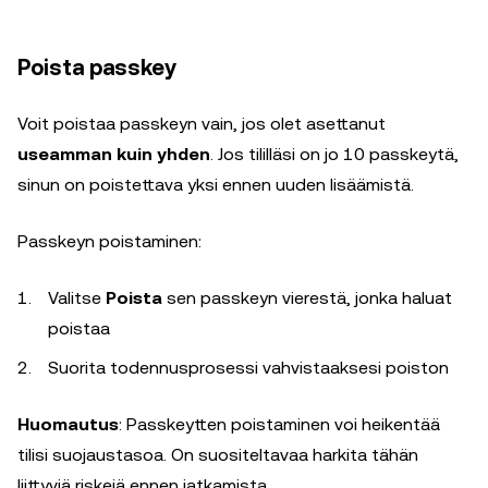
Poista passkey
Voit poistaa passkeyn vain, jos olet asettanut
useamman kuin yhden
. Jos tililläsi on jo 10 passkeytä,
sinun on poistettava yksi ennen uuden lisäämistä.
Passkeyn poistaminen:
Valitse
Poista
sen passkeyn vierestä, jonka haluat
poistaa
Suorita todennusprosessi vahvistaaksesi poiston
Huomautus
: Passkeytten poistaminen voi heikentää
tilisi suojaustasoa. On suositeltavaa harkita tähän
liittyviä riskejä ennen jatkamista.