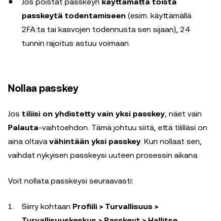
Jos poistat passkeyn
käyttämättä toista
passkeytä todentamiseen
(esim. käyttämällä
2FA:ta tai kasvojen todennusta sen sijaan), 24
tunnin rajoitus astuu voimaan.
Nollaa passkey
Jos
tiliisi on yhdistetty vain
yksi passkey
, näet vain
Palauta
-vaihtoehdon. Tämä johtuu siitä, että tililläsi on
aina oltava
vähintään yksi passkey
. Kun nollaat sen,
vaihdat nykyisen passkeysi uuteen prosessin aikana.
Voit nollata passkeysi seuraavasti:
Siirry kohtaan
Profiili > Turvallisuus >
Turvallisuuskeskus > Passkeyt > Hallitse