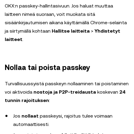
OKX:n passkey-hallintasivuun. Jos haluat muuttaa
laitteen nimeä suoraan, voit muokata sitä
sisäänkirjautumisen aikana käyttämällä Chrome-selainta
ja siirtymällä kohtaan
Hallitse laitteita
>
Yhdistetyt
laitteet
.
Nollaa tai poista passkey
Turvallisuussyistä passkeyn nollaaminen tai poistaminen
voi aktivoida
nostoja ja P2P-treidausta
koskevan
24
tunnin rajoituksen
:
Jos
nollaat
passkeysi, rajoitus tulee voimaan
automaattisesti.