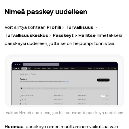
Nimeä passkey uudelleen
Voit siirtyä kohtaan
Profiili
>
Turvallisuus
>
Turvallisuuskeskus
>
Passkeyt > Hallitse
nimetäksesi
passkeysi uudelleen, jotta se on helpompi tunnistaa.
Valitse Nimeä uudelleen, jos haluat nimetä passkeyn uudelleen
Huomaa
: passkeyn nimen muuttaminen vaikuttaa vain