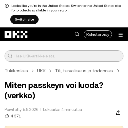
Looks like you're in the United States. Switch to the United States site
for products available in your region.
Switch site
Siirry pääsisältöön
Rekisteröidy
Tukikeskus
UKK
Tili, turvallisuus ja todennus
Til
Miten passkeyn voi luoda?
(verkko)
Päivitetty 5.8.2026
Lukuaika: 4 minuuttia
4 371