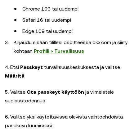
Chrome 109 tai uudempi
Safari 16 tai uudempi
Edge 109 tai uudempi
Kirjaudu sisään tilillesi osoitteessa okx.com ja siirry
kohtaan
Profiili > Turvallisuus
4. Etsi
Passkeyt
turvallisuuskeskuksesta ja valitse
Määritä
5. Valitse
Ota passkeyt käyttöön
ja viimeistele
suojaustodennus
6. Valitse yksi käytettävissä olevista vaihtoehdoista
passkeyn luomiseksi: