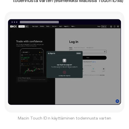
todennusta varten (esimerkiksi Macissa Touch ID:llä)
Macin Touch ID:n käyttäminen todennusta varten