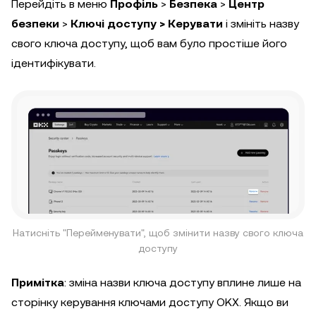
Перейдіть в меню
Профіль
>
Безпека
>
Центр
безпеки
>
Ключі доступу > Керувати
і змініть назву
свого ключа доступу, щоб вам було простіше його
ідентифікувати.
Натисніть "Перейменувати", щоб змінити назву свого ключа
доступу
Примітка
: зміна назви ключа доступу вплине лише на
сторінку керування ключами доступу OKX. Якщо ви