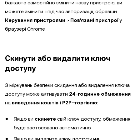
бажаєте самостійно змінити назву пристрою, ви
можете змінити її під час авторизації, обравши
Керування пристроями
>
Пов'язані пристрої
у
браузері Chrome.
Скинути або видалити ключ
доступу
З міркувань безпеки скидання або видалення ключа
доступу може активувати
24-годинне обмеження
на
виведення коштів і P2P-торгівлю
:
Якщо ви
скинете
свій ключ доступу, обмеження
буде застосовано автоматично.
Якщо ви видалите ключ доступу
не