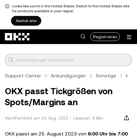
Looks like you're in the United States. Switch to the United States site
for products available in your region.
Switch site
Zum Hauptinhalt springen
Registrieren
Support-Center
Ankündigungen
Sonstige
Artik
OKX passt Tickgrößen von
Spots/Margins an
Veröffentlicht am 24. Aug. 2023
Lesezeit: 5 Min.
OKX passt am 25. August 2023 von
6:00 Uhr bis 7:00