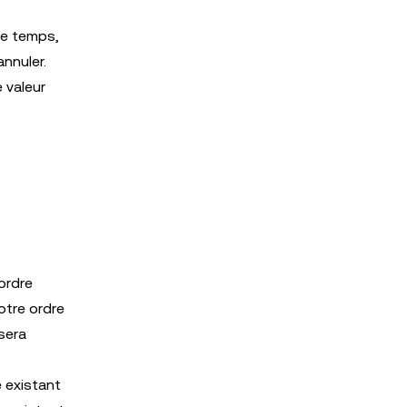
de temps,
annuler.
 valeur
 ordre
otre ordre
sera
e existant