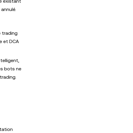
e existant
 annulé.
 trading
ue et DCA
telligent,
les bots ne
trading.
tation