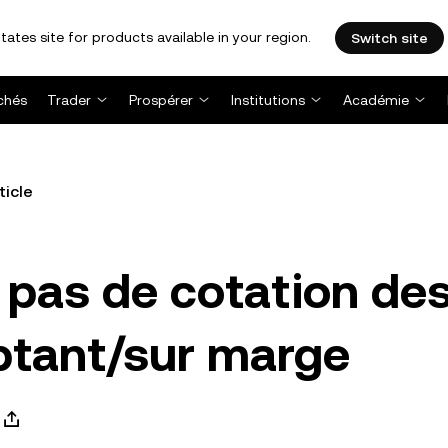
tates site for products available in your region.
Switch site
chés
Trader
Prospérer
Institutions
Académie
ticle
 pas de cotation de
tant/sur marge