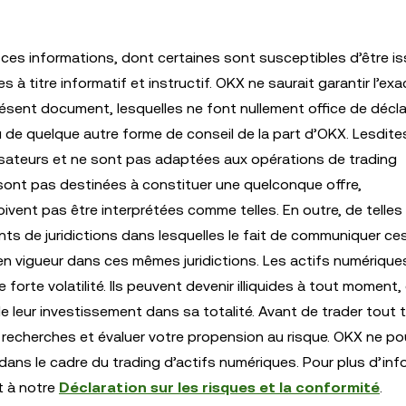
ces informations, dont certaines sont susceptibles d’être i
 titre informatif et instructif. OKX ne saurait garantir l’ex
résent document, lesquelles ne font nullement office de décla
u de quelque autre forme de conseil de la part d’OKX. Lesdite
lisateurs et ne sont pas adaptées aux opérations de trading
ne sont pas destinées à constituer une quelconque offre,
ivent pas être interprétées comme telles. En outre, de telles
ts de juridictions dans lesquelles le fait de communiquer ce
en vigueur dans ces mêmes juridictions. Les actifs numérique
rte volatilité. Ils peuvent devenir illiquides à tout moment, 
e leur investissement dans sa totalité. Avant de trader tout 
 recherches et évaluer votre propension au risque. OKX ne po
ans le cadre du trading d’actifs numériques. Pour plus d’inf
t à notre
Déclaration sur les risques et la conformité
.