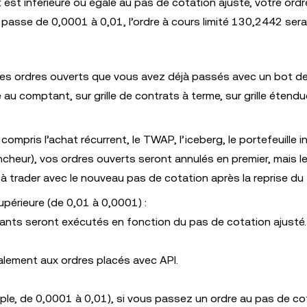
t est inférieure ou égale au pas de cotation ajusté, votre ordr
 passe de 0,0001 à 0,01, l’ordre à cours limité 130,2442 sera
s les ordres ouverts que vous avez déjà passés avec un bot de
e au comptant, sur grille de contrats à terme, sur grille étend
ompris l’achat récurrent, le TWAP, l’iceberg, le portefeuille in
clencheur), vos ordres ouverts seront annulés en premier, mais 
à trader avec le nouveau pas de cotation après la reprise du 
upérieure (de 0,01 à 0,0001) :
stants seront exécutés en fonction du pas de cotation ajusté.
alement aux ordres placés avec API.
ple, de 0,0001 à 0,01), si vous passez un ordre au pas de co