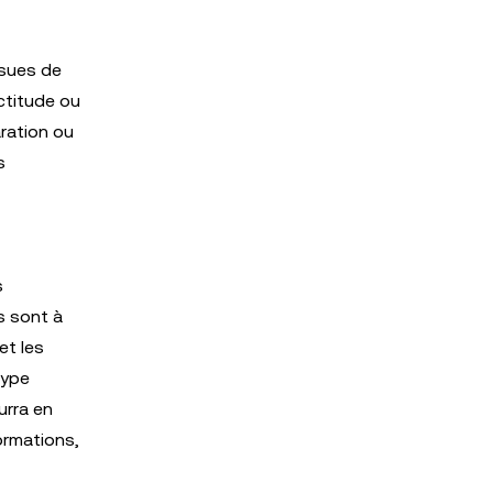
ssues de
actitude ou
ration ou
s
s
s sont à
et les
type
urra en
ormations,