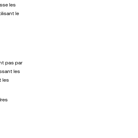
sse les
lisant le
ant pas par
issant les
t les
dres