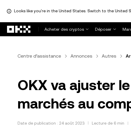
Looks like you're in the United States. Switch to the United S
Aller au contenu principal
Acheter des cryptos
Déposer
Mar
Centre d’assistance
Annonces
Autres
Ar
OKX va ajuster le
marchés au comp
Date de publication : 24 août 2023
Lecture de 6 min